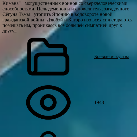
Кимана" - могущественных воинов со сверхчеловеческими
способностями. Цель демонов и их повелителя, загадочного
Сёгуна Тьмы - утопить Японию в водовороте новой
гражданской войны. Дзюбэй и Кагэро изо всех сил стараются
помешать им, проникаясь все большей симпатией друг к
другу...
Боевые искуства
1943