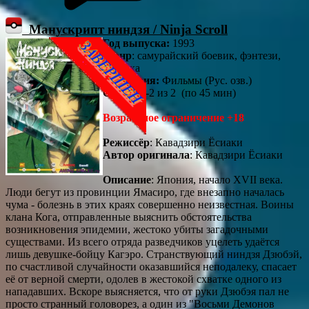
Манускрипт ниндзя / Ninja Scroll
Год выпуска:
1993
Жанр
: самурайский боевик, фэнтези,
эротика
Категория:
Фильмы (Рус. озв.)
Серии
: 1-2 из 2 (по 45 мин)
Возрастное ограничение +18
Режиссёр
: Кавадзири Ёсиаки
Автор оригинала
: Кавадзири Ёсиаки
Описание
: Япония, начало ХVII века.
Люди бегут из провинции Ямасиро, где внезапно началась
чума - болезнь в этих краях совершенно неизвестная. Воины
клана Кога, отправленные выяснить обстоятельства
возникновения эпидемии, жестоко убиты загадочными
существами. Из всего отряда разведчиков уцелеть удаётся
лишь девушке-бойцу Кагэро. Странствующий ниндзя Дзюбэй,
по счастливой случайности оказавшийся неподалеку, спасает
её от верной смерти, одолев в жестокой схватке одного из
нападавших. Вскоре выясняется, что от руки Дзюбэя пал не
просто странный головорез, а один из "Восьми Демонов