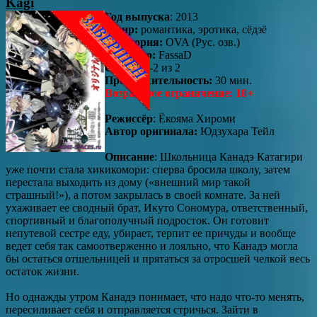
Kagi
Год выпуска
: 2013
Жанр:
романтика, эротика, сёдзё
Категория:
OVA (Рус. озв.)
Озвучено:
FassaD
Серии:
1-2 из 2
Продолжительность:
30 мин.
Возрастное ограничение: 18+
Режиссёр
: Ёкояма Хироми
Автор оригинала:
Юдзухара Тейл
Описание
: Школьница Канадэ Катагири
уже почти стала хикикомори: сперва бросила школу, затем
перестала выходить из дому («внешний мир такой
страшный!»), а потом закрылась в своей комнате. За ней
ухаживает ее сводный брат, Икуто Сономура, ответственный,
спортивный и благополучный подросток. Он готовит
непутевой сестре еду, убирает, терпит ее причуды и вообще
ведет себя так самоотверженно и лояльно, что Канадэ могла
бы остаться отшельницей и прятаться за отросшей челкой весь
остаток жизни.
Но однажды утром Канадэ понимает, что надо что-то менять,
пересиливает себя и отправляется стричься. Зайти в