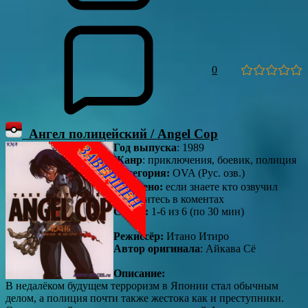
0
Ангел полицейский / Angel Cop
Год выпуска
: 1989
Жанр
: приключения, боевик, полиция
Категория:
OVA (Рус. озв.) 
Озвучено:
если знаете кто озвучил
отпишитесь в коментах
Серии:
1-6 из 6 (по 30 мин)
Режиссёр:
Итано Итиро
Автор оригинала
: Айкава Сё
Описание:
В недалёком будущем терроризм в Японии стал обычным
делом, а полиция почти также жестока как и преступники.