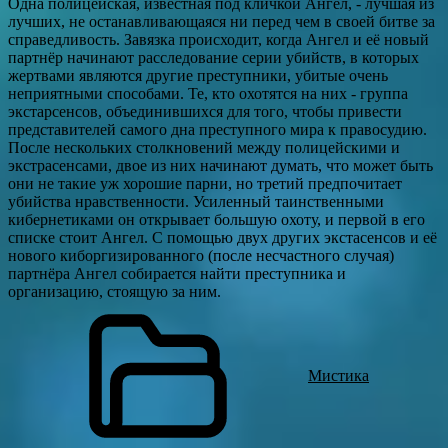
Одна полицейская, известная под кличкой Ангел, - лучшая из
лучших, не останавливающаяся ни перед чем в своей битве за
справедливость. Завязка происходит, когда Ангел и её новый
партнёр начинают расследование серии убийств, в которых
жертвами являются другие преступники, убитые очень
неприятными способами. Те, кто охотятся на них - группа
экстарсенсов, объединившихся для того, чтобы привести
представителей самого дна преступного мира к правосудию.
После нескольких столкновений между полицейскими и
экстрасенсами, двое из них начинают думать, что может быть
они не такие уж хорошие парни, но третий предпочитает
убийства нравственности. Усиленный таинственными
кибернетиками он открывает большую охоту, и первой в его
списке стоит Ангел. С помощью двух других экстасенсов и её
нового киборгизированного (после несчастного случая)
партнёра Ангел собирается найти преступника и
организацию, стоящую за ним.
Мистика