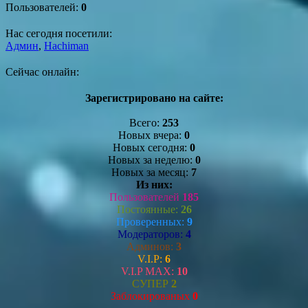
Пользователей:
0
Нас сегодня посетили:
Админ
,
Hachiman
Сейчас онлайн:
Зарегистрировано на сайте:
Всего:
253
Новых вчера:
0
Новых сегодня:
0
Новых за неделю:
0
Новых за месяц:
7
Из них:
Пользователей
185
Постоянные:
26
Проверенных:
9
Модераторов:
4
Админов:
3
V.I.P:
6
V.I.P MAX:
10
СУПЕР
2
Заблокированых
0