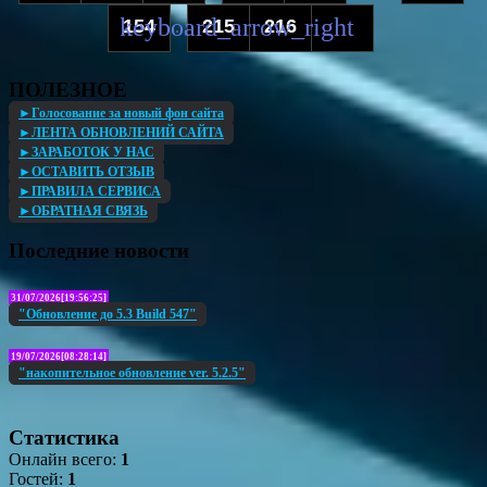
154
215
216
...
ПОЛЕЗНОЕ
►Голосование за новый фон сайта
►ЛЕНТА ОБНОВЛЕНИЙ САЙТА
►ЗАРАБОТОК У НАС
►ОСТАВИТЬ ОТЗЫВ
►ПРАВИЛА СЕРВИСА
►ОБРАТНАЯ СВЯЗЬ
Последние новости
31/07/2026[19:56:25]
"Обновление до 5.3 Build 547"
19/07/2026[08:28:14]
"накопительное обновление ver. 5.2.5"
Статистика
Онлайн всего:
1
Гостей:
1