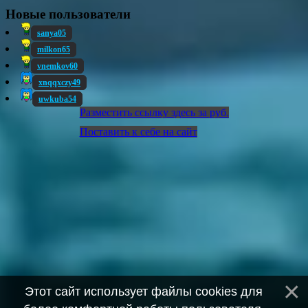
Новые пользователи
sanya05
milkon65
vnemkov60
xnqqxczy49
uwkuba54
Разместить ссылку здесь за
руб.
Поставить к себе на сайт
Этот сайт использует файлы cookies для