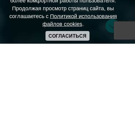
более комфортной работы пользователя.
Продолжая просмотр страниц сайта, вы
соглашаетесь с
Политикой использования
файлов cookies
.
СОГЛАСИТЬСЯ
Copyright ANIME-SPACES © 2026
Самозанятый Беляков Владимир Алексеевич ИНН:
643569328903
Сайт может содержать материалы порнографического
характера
а также сцены насилия. Просьба если вам нет 18 лет,
покинуть сайт.