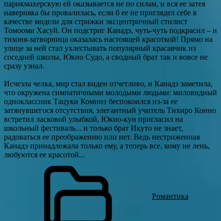
парикмахерскую ей оказывается не по силам, и вся ее затея
наверняка бы провалилась, если б ее не приглядел себе в
качестве модели для стрижки эксцентричный стилист
Томооми Хасуй. Он подстриг Канадэ, чуть-чуть подкрасил – и
тихоня-затворница оказалась настоящей красоткой! Прямо на
улице за ней стал ухлестывать популярный красавчик из
соседней школы, Юкио Судо, а сводный брат так и вовсе не
сразу узнал.
Исчезла челка, мир стал виден отчетливо, и Канадэ заметила,
что окружена симпатичными молодыми людьми: миловидный
одноклассник Тацуки Коминэ беспокоился из-за ее
затянувшегося отсутствия, элегантный учитель Тихиро Конно
встретил ласковой улыбкой, Юкио-кун пригласил на
школьный фестиваль... и только брат Икуто не знает,
радоваться ее преображению или нет. Ведь нестриженная
Канадэ принадлежала только ему, а теперь все, кому не лень,
любуются ее красотой...
Романтика