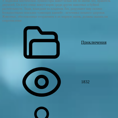
У подножия мистической Лунной горы живет белый лев по имени Лео, правитель
джунглей. Он и его семья живут мирно среди других животных и буйной
растительности. Люди, вошедшие во владения Лео, разрушают мир своими
безжалостными поисками «сияющих камней» - источника сильного здоровья.
Животные, обеспокоенные вторжением в их мирную жизнь, должны оказать им
сопротивление.
Приключения
1832