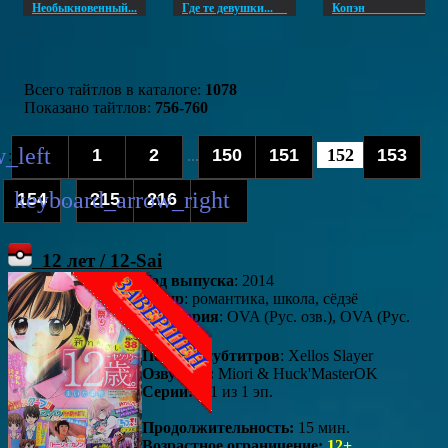
Необыкновенный...
Где те девушки...
Копэ
Всего тайтлов в каталоге
:
1078
Показано тайтлов
:
756-760
1
2
150
151
152
153
:
...
154
215
216
...
12 лет / 12-Sai
Год выпуска
: 2014
Жанр
: романтика, школа, сёдзё
Категория
: OVA (Рус. озв.), OVA (Рус.
суб.) 
Перевод субтитров
: Xellos Slayer
Озвучено:
Miori & Huck'MasterOK
Серии:
1-1 из 1 эп.
Продолжительность:
15 мин.
Возрастное ограничение:
12+