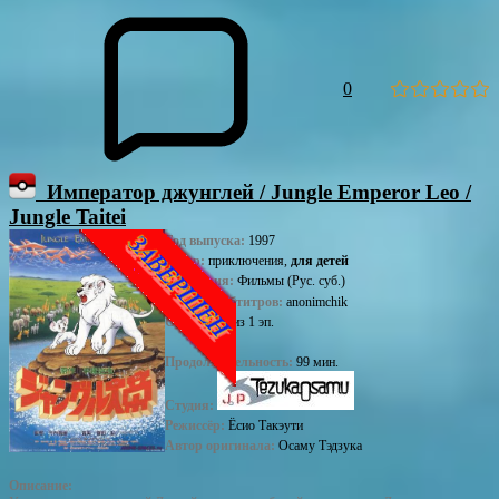
0
Император джунглей / Jungle Emperor Leo /
Jungle Taitei
Год выпуска:
1997
Жанр:
приключения,
для детей
Категория:
Фильмы (Рус. суб.)
Перевод субтитров:
anonimchik
Серии:
1-1 из 1 эп.
Продолжительность:
99 мин.
Студия:
Режиссёр:
Ёсио Такэути
Автор оригинала:
Осаму Тэдзука
Описание: