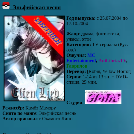
Эльфийская песня
Год выпуска:
c 25.07.2004 по
17.10.2004
Жанр
: драма, фантастика,
ужасы, этти
Категория:
TV сериалы (Рус.
озв.)
Озвучил:
MC
Entertainment
,
AniLibria.TV
,
Гаврилов
Перевод:
[Robin, Yellow Horror]
Серии:
1-14 из 13 эп. + DVD-
спэшл, 25 мин.
Студия
:
Режиссёр:
Камбэ Мамору
Снято по манге
: Эльфийская песнь
Автор оригинал
а: Окамото Линн