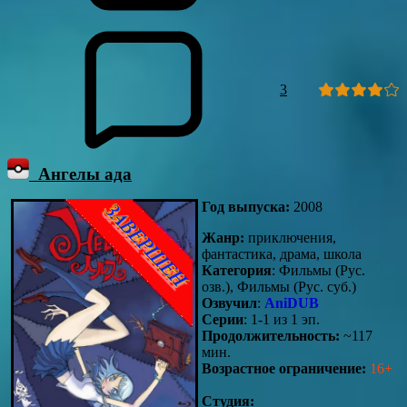
3
Ангелы ада
Год выпуска:
2008
Жанр:
приключения,
фантастика, драма, школа
Категория
: Фильмы (Рус.
озв.), Фильмы (Рус. суб.)
Озвучил
:
AniDUB
Серии
: 1-1 из 1 эп.
Продолжительность:
~117
мин.
Возрастное ограничение:
16+
Студия: