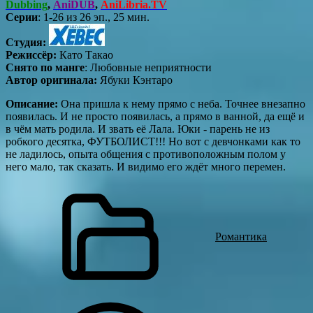
Dubbing
,
AniDUB
,
AniLibria.TV
Серии
: 1-26 из 26 эп., 25 мин.
Студия:
Режиссёр:
Като Такао
Снято по манге
: Любовные неприятности
Автор оригинала:
Ябуки Кэнтаро
Описание:
Она пришла к нему прямо с неба. Точнее внезапно
появилась. И не просто появилась, а прямо в ванной, да ещё и
в чём мать родила. И звать её Лала. Юки - парень не из
робкого десятка, ФУТБОЛИСТ!!! Но вот с девчонками как то
не ладилось, опыта общения с противоположным полом у
него мало, так сказать. И видимо его ждёт много перемен.
Романтика