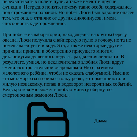
перехватывать в полёте пули, а также имеют и другие
функции. Нетрудно понять, почему такие особи содержались
под строжайшей охраной. Но побег Люси был вдвойне опасен
тем, что она, в отличие от других диклониусов, имела
способность к деторождению.
При побеге из лаборатории, находящейся на крутом берегу
океана, Люси получила снайперскую пулю в голову, но та не
помешала ей уйти в воду. Эта, а также некоторые другие
причины привели к обострению присущего многим
диклониусам душевного недуга - раздвоения личности. В
результате, умная, но исключительно злобная Люси вдруг
сменилась трогательной очаровашкой Ню с разумом
малолетнего ребёнка, чтобы не сказать слабоумной. Именно
эта метаморфоза и сбила с толку ребят, которые приютили
милую незнакомку, попав в водоворот невероятных событий.
Ведь кроткая Ню может в любую минуту обернуться
смертоносным демоном Люси...
Драма