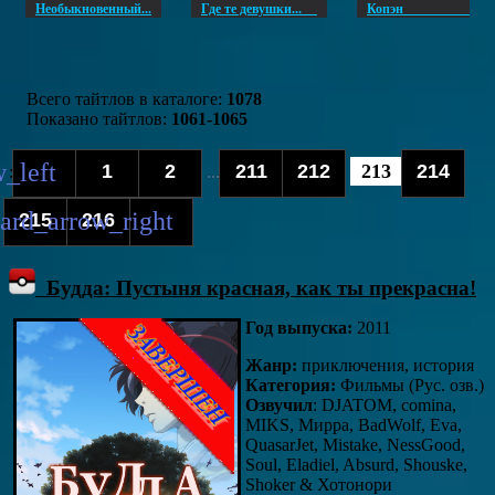
Необыкновенный...
Где те девушки...
Копэ
Всего тайтлов в каталоге
:
1078
Показано тайтлов
:
1061-1065
1
2
211
212
213
214
:
...
215
216
Будда: Пустыня красная, как ты прекрасна!
Год выпуска:
2011
Жанр:
приключения, история
Категория:
Фильмы (Рус. озв.)
Озвучил
: DJATOM, comina,
MIKS, Мирра, BadWolf, Eva,
QuasarJet, Mistake, NessGood,
Soul, Eladiel, Absurd, Shouske,
Shoker & Хотонори