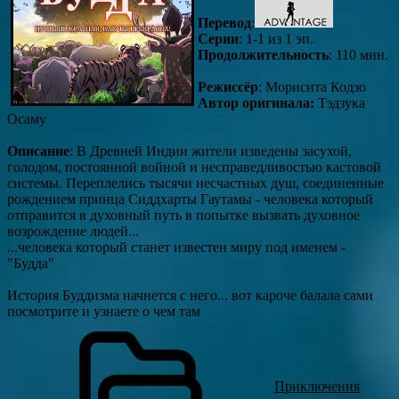
Перевод
:
Серии
: 1-1 из 1 эп.
Продолжительность
: 110 мин.
Режиссёр
: Морисита Кодзо
Автор оригинала:
Тэдзука
Осаму
Описание
: В Древней Индии жители изведены засухой,
голодом, постоянной войной и несправедливостью кастовой
системы. Переплелись тысячи несчастных душ, соединенные
рождением принца Сиддхарты Гаутамы - человека который
отправится в духовный путь в попытке вызвать духовное
возрождение людей...
...человека который станет известен миру под именем -
"Будда"
История Буддизма начнется с него... вот кароче балала сами
посмотрите и узнаете о чем там
Приключения