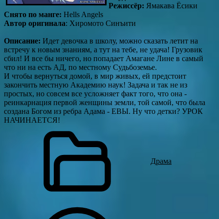
Режиссёр:
Ямакава Ёсики
Снято по манге:
Hells Angels
Автор оригинала
: Хиромото Синъити
Описание:
Идет девочка в школу, можно сказать летит на
встречу к новым знаниям, а тут на тебе, не удача! Грузовик
сбил! И все бы ничего, но попадает Амагане Лине в самый
что ни на есть АД, по местному Судьбоземье.
И чтобы вернуться домой, в мир живых, ей предстоит
закончить местную Академию наук! Задача и так не из
простых, но совсем все усложняет факт того, что она -
реинкарнация первой женщины земли, той самой, что была
создана Богом из ребра Адама - ЕВЫ. Ну что детки? УРОК
НАЧИНАЕТСЯ!
Драма