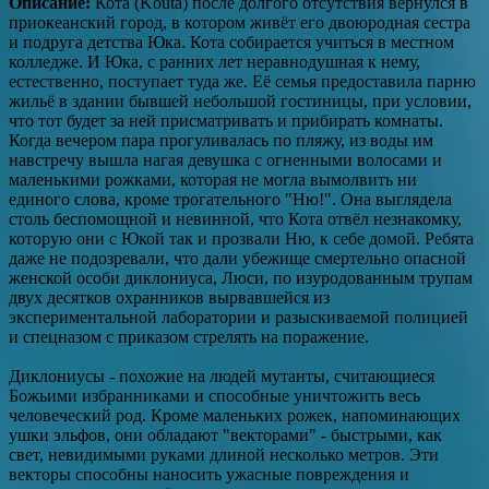
Описание:
Кота (Kouta) после долгого отсутствия вернулся в
приокеанский город, в котором живёт его двоюродная сестра
и подруга детства Юка. Кота собирается учиться в местном
колледже. И Юка, с ранних лет неравнодушная к нему,
естественно, поступает туда же. Её семья предоставила парню
жильё в здании бывшей небольшой гостиницы, при условии,
что тот будет за ней присматривать и прибирать комнаты.
Когда вечером пара прогуливалась по пляжу, из воды им
навстречу вышла нагая девушка с огненными волосами и
маленькими рожками, которая не могла вымолвить ни
единого слова, кроме трогательного "Ню!". Она выглядела
столь беспомощной и невинной, что Кота отвёл незнакомку,
которую они с Юкой так и прозвали Ню, к себе домой. Ребята
даже не подозревали, что дали убежище смертельно опасной
женской особи диклониуса, Люси, по изуродованным трупам
двух десятков охранников вырвавшейся из
экспериментальной лаборатории и разыскиваемой полицией
и спецназом с приказом стрелять на поражение.
Диклониусы - похожие на людей мутанты, считающиеся
Божьими избранниками и способные уничтожить весь
человеческий род. Кроме маленьких рожек, напоминающих
ушки эльфов, они обладают "векторами" - быстрыми, как
свет, невидимыми руками длиной несколько метров. Эти
векторы способны наносить ужасные повреждения и