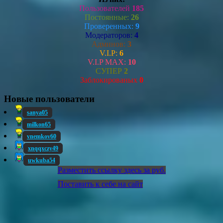
Пользователей
185
Постоянные:
26
Проверенных:
9
Модераторов:
4
Админов:
3
V.I.P:
6
V.I.P MAX:
10
СУПЕР
2
Заблокированых
0
Новые пользователи
sanya05
milkon65
vnemkov60
xnqqxczy49
uwkuba54
Разместить ссылку здесь за
руб.
Поставить к себе на сайт