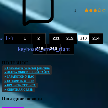
1
1
2
211
212
213
214
...
215
216
ПОЛЕЗНОЕ
►Голосование за новый фон сайта
►ЛЕНТА ОБНОВЛЕНИЙ САЙТА
►ЗАРАБОТОК У НАС
►ОСТАВИТЬ ОТЗЫВ
►ПРАВИЛА СЕРВИСА
►ОБРАТНАЯ СВЯЗЬ
Последние новости