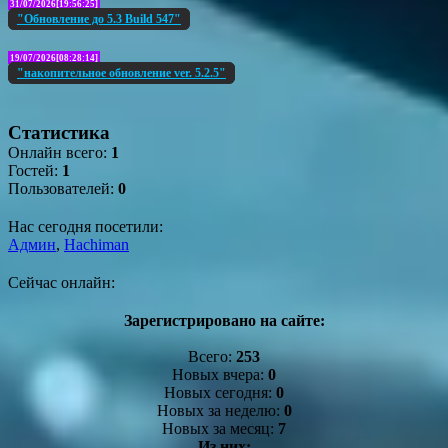
31/07/2026[19:56:25]
"Обновление до 5.3 Build 547"
19/07/2026[08:28:14]
"накопительное обновление ver. 5.2.5"
Статистика
Онлайн всего:
1
Гостей:
1
Пользователей:
0
Нас сегодня посетили:
Админ
,
Hachiman
Сейчас онлайн:
Зарегистрировано на сайте:
Всего:
253
Новых вчера:
0
Новых сегодня:
0
Новых за неделю:
0
Новых за месяц:
7
Из них: