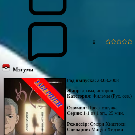
0
Мэгуми
Год выпуска
: 28.03.2008
Жанр
: драма, история
Категория
: Фильмы (Рус. озв.)
Озвучил:
Проф. озвучка
Серии
: 1-1 из 1 эп., 25 мин.
Режиссёр:
Омори Хидэтоси
Сценарий:
Мицуи Хидэки