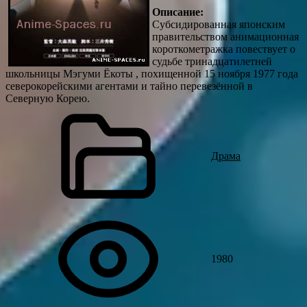
Описание:
Субсидированная японским
правительством анимационная
короткометражка повествует о
судьбе тринадцатилетней
школьницы Мэгуми Ёкоты , похищенной 15 ноября 1977 года
северокорейскими агентами и тайно перевезённой в
Северную Корею.
Драма
1980