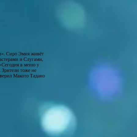
и». Сиро Эмия живёт
астерами и Слугами,
«Сегодня в меню у
. Зрители тоже не
аверил Макото Тадано