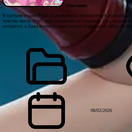
Описание:
В третьем сезоне Руби сталкивается с шокирующей правдой о то
чувство мести берёт верх над всеми остальными. Она продолжа
авторитет, а Аква всеми силами пытается раскрыть тайну их би
Драма
08/02/2026