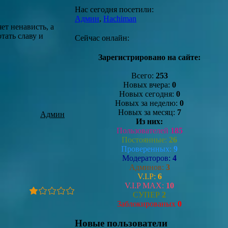
Нас сегодня посетили:
Админ
,
Hachiman
ет ненависть, а
тать славу и
Сейчас онлайн:
Зарегистрировано на сайте:
Всего:
253
Новых вчера:
0
Новых сегодня:
0
Новых за неделю:
0
Новых за месяц:
7
Админ
Из них:
Пользователей
185
Постоянные:
26
Проверенных:
9
Модераторов:
4
Админов:
3
V.I.P:
6
V.I.P MAX:
10
СУПЕР
2
Заблокированых
0
Новые пользователи