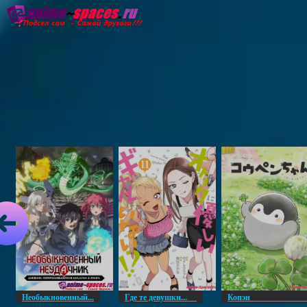
Главная
Озвучка
Субтитры
Он
Необыкновенный...
Где те девушки...
Копэ