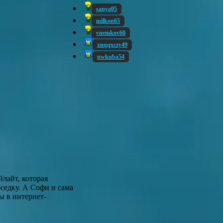
sanya05
milkon65
vnemkov60
xnqqxczy49
uwkuba54
лайт, которая
оседку. А Софи и сама
ы в интернет-