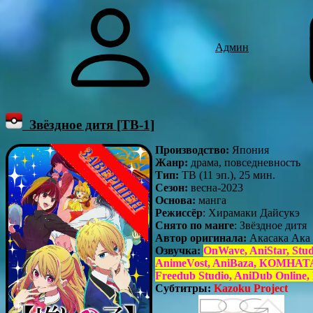
Админ
Звёздное дитя [ТВ-1]
Производство:
Япония
Жанр:
драма, повседневность
Тип:
ТВ (11 эп.), 25 мин.
Сезон:
весна-2023
Основа:
манга
Режиссёр
: Хирамаки Дайсукэ
Снято по манге
: Звёздное дитя
Автор оригинала:
Акасака Ака
Озвучка:
OnWave, AniStar, Stu
AnimeVost, AniBaza, КОМНАТА Д
Freedub Studio, AniDub Onlin
Субтитры:
Kazoku Project