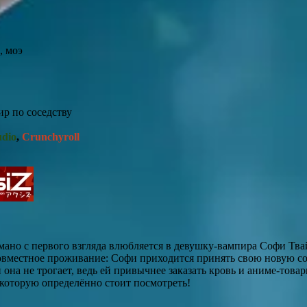
, моэ
р по соседству
dio
,
Crunchyroll
мано с первого взгляда влюбляется в девушку-вампира Софи Твай
в совместное проживание: Софи приходится принять свою новую с
на не трогает, ведь ей привычнее заказать кровь и аниме-товар
 которую определённо стоит посмотреть!