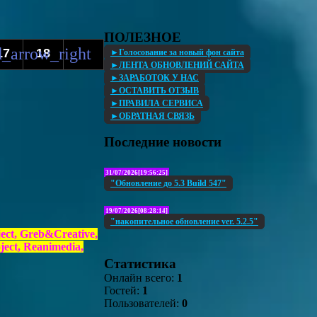
ПОЛЕЗНОЕ
17
18
►Голосование за новый фон сайта
►ЛЕНТА ОБНОВЛЕНИЙ САЙТА
►ЗАРАБОТОК У НАС
►ОСТАВИТЬ ОТЗЫВ
►ПРАВИЛА СЕРВИСА
►ОБРАТНАЯ СВЯЗЬ
Последние новости
31/07/2026[19:56:25]
"Обновление до 5.3 Build 547"
19/07/2026[08:28:14]
"накопительное обновление ver. 5.2.5"
ect, Greb&Creative,
ect, Reanimedia,
Статистика
Онлайн всего:
1
Гостей:
1
Пользователей:
0