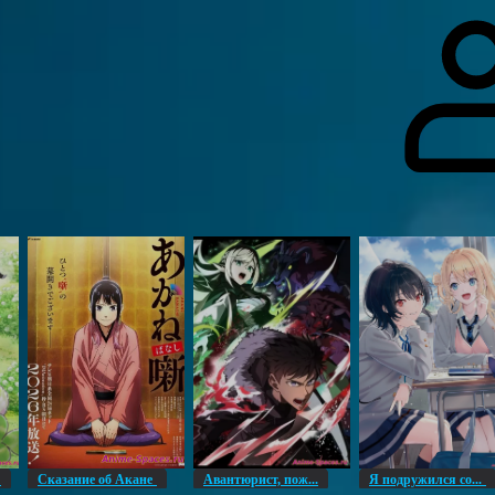
гоинги
Дополнительно
Форум
Видео
Блог
Галерея
О нас
н
Сказание об Акане
Авантюрист, пож...
Я подружился со...