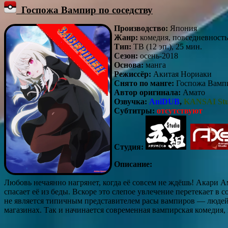
Госпожа Вампир по соседству
Производство:
Япония
Жанр:
комедия, повседневность
Тип:
ТВ (12 эп.), 25 мин.
Сезон:
осень-2018
Основа:
манга
Режиссёр:
Акитая Нориаки
Снято по манге:
Госпожа Вампи
Автор оригинала:
Амато
Озвучка:
AniDUB
,
KANSAI Stu
Субтитры:
отсутствуют
Студия:
Описание:
Любовь нечаянно нагрянет, когда её совсем не ждёшь! Акари А
спасает её из беды. Вскоре это слепое увлечение перетекает 
не является типичным представителем расы вампиров — людей о
магазинах. Так и начинается современная вампирская комедия,