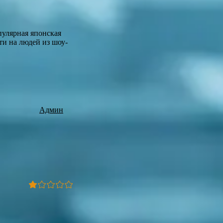
пулярная японская
ти на людей из шоу-
Админ