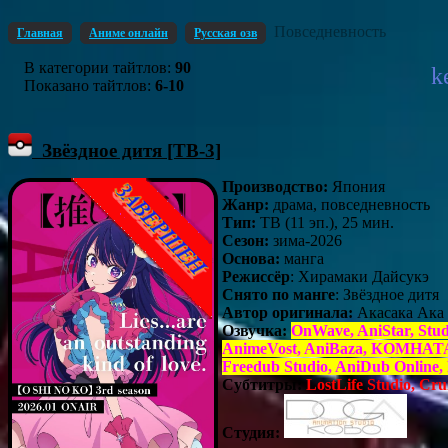
Повседневность
Главная
Аниме онлайн
Русская озв
В категории тайтлов
:
90
Показано тайтлов
:
6-10
Звёздное дитя [ТВ-3]
Производство:
Япония
Жанр:
драма, повседневность
Тип:
ТВ (11 эп.), 25 мин.
Сезон:
зима-2026
Основа:
манга
Режиссёр
: Хирамаки Дайсукэ
Снято по манге
: Звёздное дитя
Автор оригинала:
Акасака Ака
Озвучка:
OnWave, AniStar, Stu
AnimeVost, AniBaza, КОМНАТА Д
Freedub Studio, AniDub Onlin
Субтитры:
LostLife Studio, Cru
Студия: