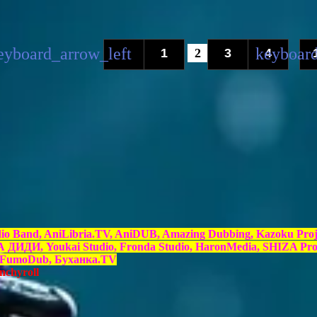
1
2
3
4
...
dio Band, AniLibria.TV, AniDUB, Amazing Dubbing, Kazoku Proj
ИДИ, Youkai Studio, Fronda Studio, HaronMedia, SHIZA Proj
e, FumoDub, Буханка.TV
nchyroll