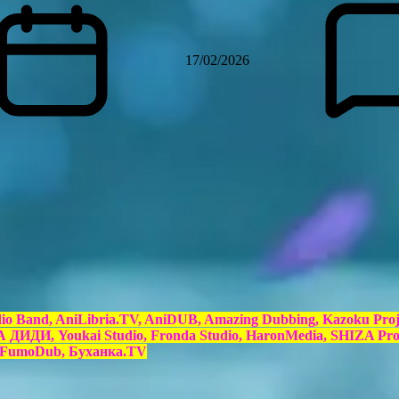
17/02/2026
dio Band, AniLibria.TV, AniDUB, Amazing Dubbing, Kazoku Proj
ИДИ, Youkai Studio, Fronda Studio, HaronMedia, SHIZA Proj
e, FumoDub, Буханка.TV