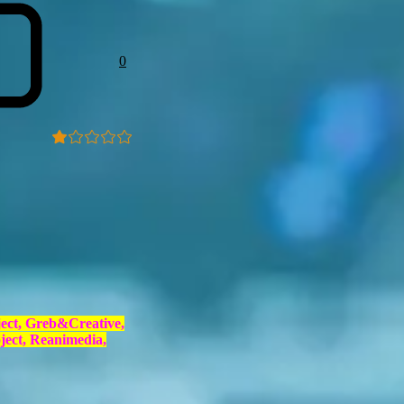
0
ect, Greb&Creative,
ect, Reanimedia,