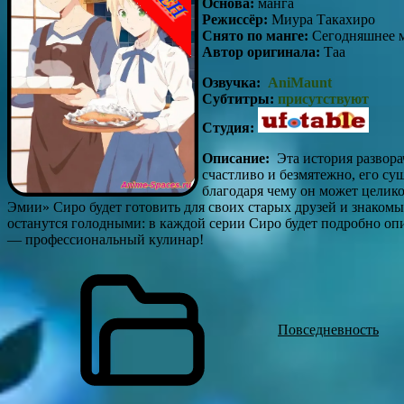
Основа:
манга
Режиссёр:
Миура Такахиро
Снято по манге:
Сегодняшнее 
Автор оригинала:
Таа
Озвучка:
AniMaunt
Субтитры:
присутствуют
Студия:
Описание:
Эта история развора
счастливо и безмятежно, его с
благодаря чему он может целик
Эмии» Сиро будет готовить для своих старых друзей и знакомых
останутся голодными: в каждой серии Сиро будет подробно оп
— профессиональный кулинар!
Повседневность