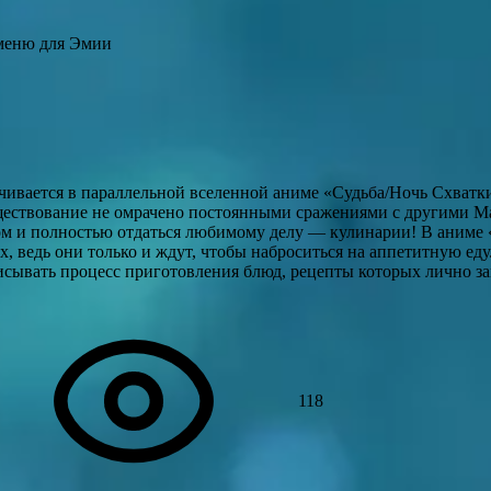
меню для Эмии
чивается в параллельной вселенной аниме «Судьба/Ночь Схватк
уществование не омрачено постоянными сражениями с другими М
ом и полностью отдаться любимому делу — кулинарии! В аниме 
, ведь они только и ждут, чтобы наброситься на аппетитную еду
исывать процесс приготовления блюд, рецепты которых лично з
118