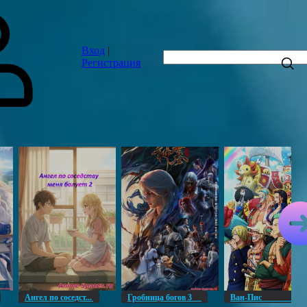
Вход
|
Регистрация
Ангел по соседст...
Гробница богов 3
Ван-Пи