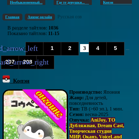
Необыкновенный...
Где те девушки...
Копэ
Русская озв
Главная
Аниме онлайн
В разделе тайтлов
:
1036
Показано тайтлов
:
11-15
1
2
3
4
5
Страницы
:
...
207
208
Копэн
Производство:
Япония
Жанр:
Для детей,
повседневность
Тип:
ТВ (>60 эп.), 1 мин.
Сезон:
весна-2025
Озвучка:
AniJoy,
ТО
Дубляжная
, Dream Cast,
Творческая студия
МИР, Оканэ, VoiceLand