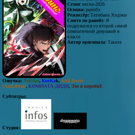
Сезон
: весна-2026
Основа:
ранобэ
Режиссёр:
Татибана Хидэки
Снято по ранобэ
: Я
подружился со второй самой
симпатичной девушкой в
классе
Автор оригинала
: Таката
Озвучка:
AniStar
,
KoeKa
k,
AniLiberty
(AniLibria)
,
КОМНАТА ДИДИ
,
Эхо в коробкЕ
Субтитры:
Студия: