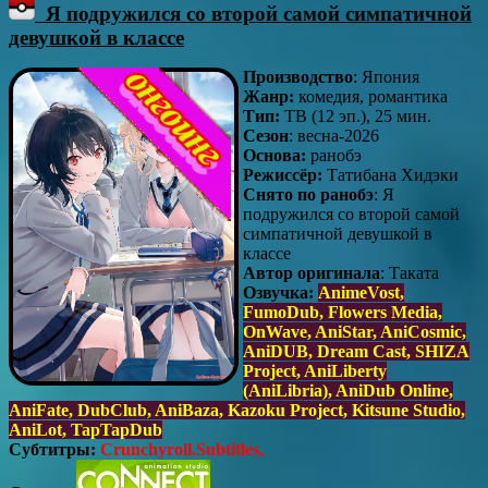
Я подружился со второй самой симпатичной
девушкой в классе
Производство
: Япония
Жанр:
комедия, романтика
Тип:
ТВ (12 эп.), 25 мин.
Сезон
: весна-2026
Основа:
ранобэ
Режиссёр:
Татибана Хидэки
Снято по ранобэ
: Я
подружился со второй самой
симпатичной девушкой в
классе
Автор оригинала
: Таката
Озвучка:
AnimeVost,
FumoDub, Flowers Media,
OnWave, AniStar, AniCosmic,
AniDUB, Dream Cast, SHIZA
Project, AniLiberty
(AniLibria), AniDub Online,
AniFate, DubClub, AniBaza, Kazoku Project, Kitsune Studio,
AniLot, TapTapDub
Субтитры:
Crunchyroll.Subtitles,