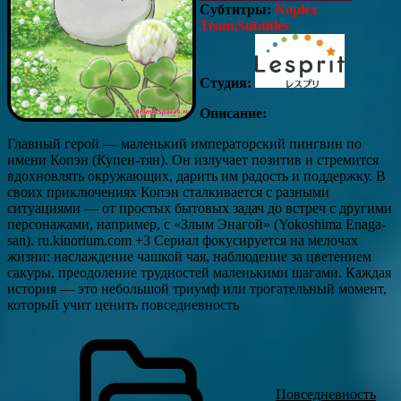
Субтитры:
Noplex
Team.Subtitles
Студия:
Описание:
Главный герой — маленький императорский пингвин по
имени Копэн (Купен-тян). Он излучает позитив и стремится
вдохновлять окружающих, дарить им радость и поддержку. В
своих приключениях Копэн сталкивается с разными
ситуациями — от простых бытовых задач до встреч с другими
персонажами, например, с «Злым Энагой» (Yokoshima Enaga-
san). ru.kinorium.com +3 Сериал фокусируется на мелочах
жизни: наслаждение чашкой чая, наблюдение за цветением
сакуры, преодоление трудностей маленькими шагами. Каждая
история — это небольшой триумф или трогательный момент,
который учит ценить повседневность
Повседневность