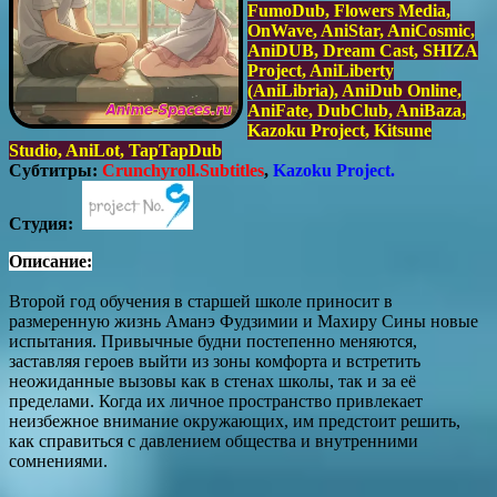
FumoDub, Flowers Media,
OnWave, AniStar, AniCosmic,
AniDUB, Dream Cast, SHIZA
Project, AniLiberty
(AniLibria), AniDub Online,
AniFate, DubClub, AniBaza,
Kazoku Project, Kitsune
Studio, AniLot, TapTapDub
Субтитры:
Crunchyroll.Subtitles
,
Kazoku Project.
Студия:
Описание:
Второй год обучения в старшей школе приносит в
размеренную жизнь Аманэ Фудзимии и Махиру Сины новые
испытания. Привычные будни постепенно меняются,
заставляя героев выйти из зоны комфорта и встретить
неожиданные вызовы как в стенах школы, так и за её
пределами. Когда их личное пространство привлекает
неизбежное внимание окружающих, им предстоит решить,
как справиться с давлением общества и внутренними
сомнениями.