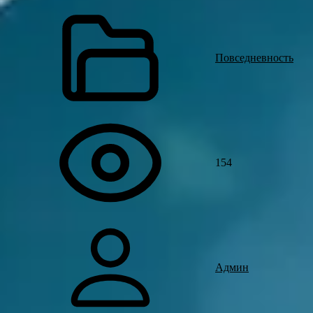
Повседневность
154
Админ