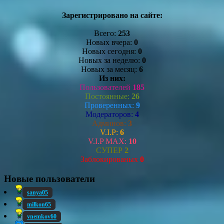
Зарегистрировано на сайте:
Всего:
253
Новых вчера:
0
Новых сегодня:
0
Новых за неделю:
0
Новых за месяц:
6
Из них:
Пользователей
185
Постоянные:
26
Проверенных:
9
Модераторов:
4
Админов:
3
V.I.P:
6
V.I.P MAX:
10
СУПЕР
2
Заблокированых
0
Новые пользователи
sanya05
milkon65
vnemkov60