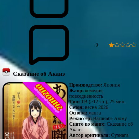
0
Сказание об Аканэ
Производство:
Япония
Жанр:
комедия,
повседневность
Тип:
ТВ (>12 эп.), 25 мин.
Сезон:
весна-2026
Основа:
манга
Режиссёр:
Ватанабэ Аюму
Снято по манге
: Сказание об
Аканэ
Автор оригинала:
Суэнага