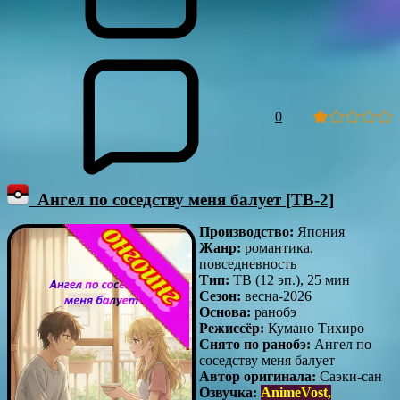
0
Ангел по соседству меня балует [ТВ-2]
Производство:
Япония
Жанр:
романтика,
повседневность
Тип:
ТВ (12 эп.), 25 мин
Сезон:
весна-2026
Основа:
ранобэ
Режиссёр:
Кумано Тихиро
Снято по ранобэ:
Ангел по
соседству меня балует
Автор оригинала:
Саэки-сан
Озвучка:
AnimeVost,