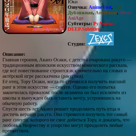
Юки
Озвучка:
AnimeVost
,
ТО
Дубляжная
,
AniMaunt
,
Silver
AniAge
Субтитры:
РуАниме /
DEEP.Subtitles
Студия:
Описание:
Главная героиня, Аканэ Осаки, с детства очарована ракуго —
традиционным японским искусством комического рассказа,
где всё повествование строится исключительно на словах и
актёрской игре рассказчика (ракугока).
Её отец, Тору Осаки, когда‑то стремился получить высший
ранг в этом искусстве — синути. Однако его попытка
закончилась провалом: после экзамена он был исключён из
школы и вынужден был оставить мечту, устроившись на
обычную работу.
Спустя шесть лет Аканэ решает продолжить путь отца и
достичь вершин ракуго. Она стремится получить тот самый
ранг синути, которого не смог добиться Тору, и доказать, что
любовь к творчеству и упорство могут преодолеть любые
препятствия.