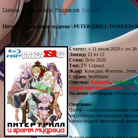
Главная
Аниме онлайн
Русская озв
Комедии
Питер Грилл и время мудреца \ PETER GRILL TO KENJA 
Статус:
с 11 июля 2020 г. по 26 
Эпизод:
12 из 12
Сезон:
Лето 2020
Тип:
TV Сериал
Жанр
: Комедия, Фэнтези, Этти,
Студия:
Wolfsbane
Озвучка:
Animedia
,
Onibaku
,
A
Возрастное ограничение: +18
Наличие субтитров:
Отсутству
Описание:
Питер – один из сильнейших в
закусочную, наслаждаясь вкусн
превосходной физической форме,
Вскоре юноша сближается с очар