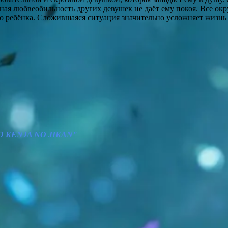
апная любвеобильность других девушек не даёт ему покоя. Все 
его ребёнка. Сложившаяся ситуация значительно усложняет жизнь
TO KENJA NO JIKAN"