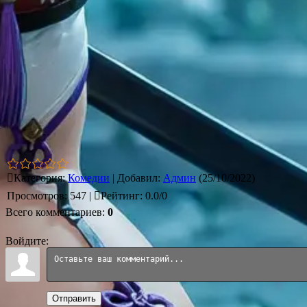
Категория
:
Комедии
|
Добавил
:
Админ
(25/10/2022)
Просмотров
:
547
|
Рейтинг
:
0.0
/
0
Всего комментариев
:
0
Войдите:
Отправить