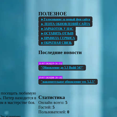
ПОЛЕЗНОЕ
►Голосование за новый фон сайта
►ЛЕНТА ОБНОВЛЕНИЙ САЙТА
►ЗАРАБОТОК У НАС
►ОСТАВИТЬ ОТЗЫВ
►ПРАВИЛА СЕРВИСА
►ОБРАТНАЯ СВЯЗЬ
Последние новости
31/07/2026[19:56:25]
"Обновление до 5.3 Build 547"
19/07/2026[08:28:14]
"накопительное обновление ver. 5.2.5"
т посещать любимую
Статистика
. Питер находится в
Онлайн всего:
5
м в мастерстве боя.
Гостей:
5
Пользователей:
0
 Он намерен