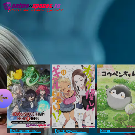
Главная
Озвучка
Субтитры
Он
Необыкновенный...
Где те девушки...
Копэ