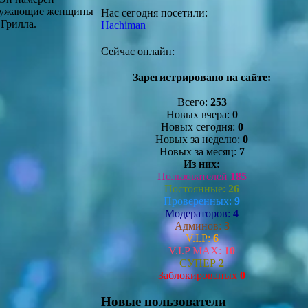
окружающие женщины
Нас сегодня посетили:
 Грилла.
Hachiman
Сейчас онлайн:
Зарегистрировано на сайте:
Всего:
253
Новых вчера:
0
Новых сегодня:
0
Новых за неделю:
0
Новых за месяц:
7
Из них:
Пользователей
185
Постоянные:
26
Проверенных:
9
Модераторов:
4
Админов:
3
V.I.P:
6
V.I.P MAX:
10
СУПЕР
2
Заблокированых
0
Новые пользователи