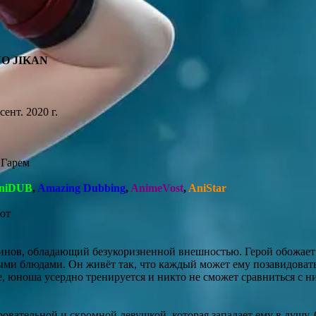
NO JIKAN
сент. 2020 г.
 Гарем
niDUB
,
Amazing Dubbing
,
AnimeVost
,
AniStar
ют
оинов, обладающий безукоризненной внешностью. Герой обожае
ыми блюдами. Он живёт так, что каждый может ему позавидовать
 юноша усердно тренируется и никто не сможет сравниться с ни
овательной и скромной девушкой, которая западает ему в душу.