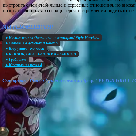
выстроить с ней стабильные и серьёзные отношения, но внез
начинают бороться за сердце героя, в стремлении родить от н
МЫ РЕКОМЕНДУЕМ!
►Ночные воины: Охотники на вампиров / Night Warrior...
►Сказания о Демонах и Богах 6
►Взор ужаса \ Kowabon
►КЛИНОК, РАССЕКАЮЩИЙ ДЕМОНОВ
►Грабитель
►Ювенильная песня 4
Смотреть "Питер Грилл и время мудреца \ PETER GRILL 