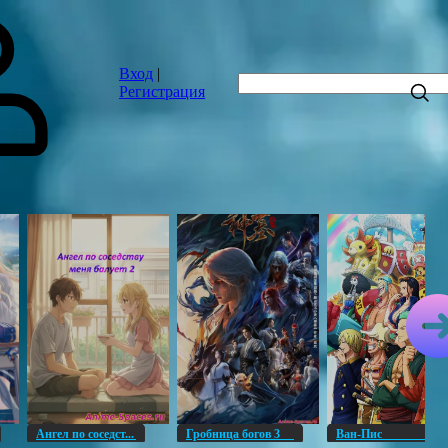
Вход
|
Регистрация
Ангел по соседст...
Гробница богов 3
Ван-Пи