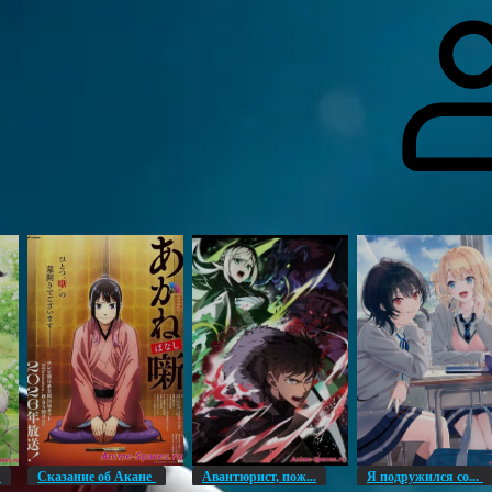
гоинги
Дополнительно
Форум
Видео
Блог
Галерея
О нас
н
Сказание об Акане
Авантюрист, пож...
Я подружился со...