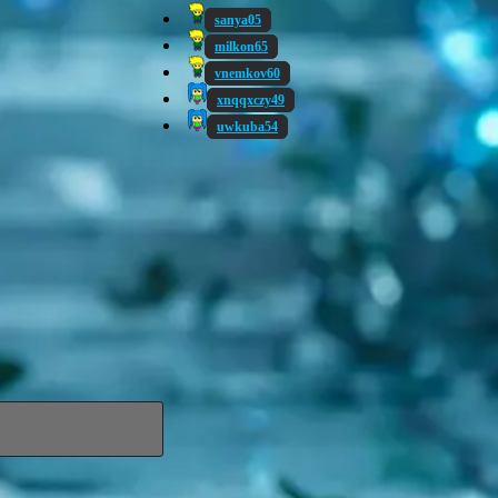
sanya05
milkon65
vnemkov60
xnqqxczy49
uwkuba54