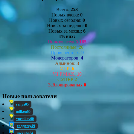
Всего:
253
Новых вчера:
0
Новых сегодня:
0
Новых за неделю:
0
Новых за месяц:
6
Из них:
Пользователей
185
Постоянные:
26
Проверенных:
9
Модераторов:
4
Админов:
3
V.I.P:
6
V.I.P MAX:
10
СУПЕР
2
Заблокированых
0
Новые пользователи
sanya05
milkon65
vnemkov60
xnqqxczy49
uwkuba54