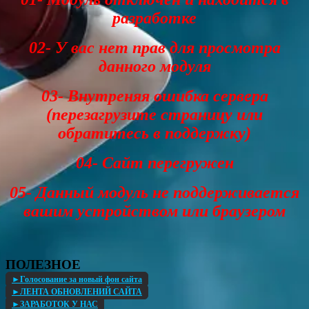
разработке
02- У вас нет прав для просмотра
данного модуля
03- Внутреняя ошибка сервера
(перезагрузите страницу или
обратитесь в поддержку)
04- Сайт перегружен
05- Данный модуль не поддерживается
вашим устройством или браузером
ПОЛЕЗНОЕ
►Голосование за новый фон сайта
►ЛЕНТА ОБНОВЛЕНИЙ САЙТА
►ЗАРАБОТОК У НАС