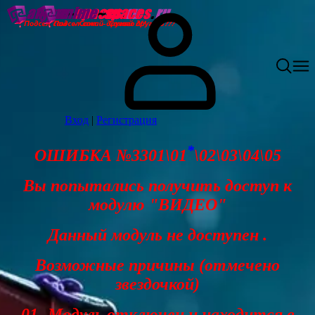
Вход
|
Регистрация
*
ОШИБКА №3301\01
\02\03\04\05
Вы попытались получить доступ к
модулю "ВИДЕО"
Данный модуль не доступен .
Возможные причины (отмечено
звездочкой)
01- Модуль отключен и находится в