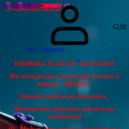
Вход
|
Регистрация
*
ОШИБКА №3301\01
\02\03\04\05
Вы попытались получить доступ к
модулю "ВИДЕО"
Данный модуль не доступен .
Возможные причины (отмечено
звездочкой)
01- Модуль отключен и находится в