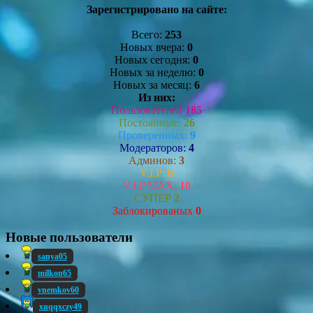
Зарегистрировано на сайте:
Всего:
253
Новых вчера:
0
Новых сегодня:
0
Новых за неделю:
0
Новых за месяц:
6
Из них:
Пользователей
185
Постоянные:
26
Проверенных:
9
Модераторов:
4
Админов:
3
V.I.P:
6
V.I.P MAX:
10
СУПЕР
2
Заблокированых
0
Новые пользователи
sanya05
milkon65
vnemkov60
xnqqxczy49