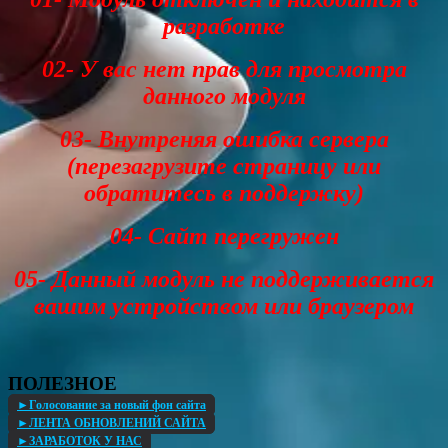
разработке
02- У вас нет прав для просмотра
данного модуля
03- Внутреняя ошибка сервера
(перезагрузите страницу или
обратитесь в поддержку)
04- Сайт перегружен
05- Данный модуль не поддерживается
вашим устройством или браузером
ПОЛЕЗНОЕ
►Голосование за новый фон сайта
►ЛЕНТА ОБНОВЛЕНИЙ САЙТА
►ЗАРАБОТОК У НАС