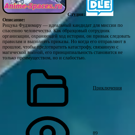
Студия:
Описание:
Рицука Фудзимару — идеальный кандидат для миссии по
спасению человечества. Как образцовый сотрудник
организации, охраняющей ход истории, он привык следовать
правилам и выполнять приказы. Но когда его отправляют в
прошлое, чтобы предотвратить катастрофу, связанную с
магической войной, его принципиальность становится не
только преимуществом, но и слабостью.
Приключения
89