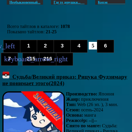
Необыкновенный...
Где те девушки...
Копэ
Всего тайтлов в каталоге
:
1078
Показано тайтлов
:
21-25
1
2
3
4
5
6
:
7
215
216
...
Судьба/Великий приказ: Рицука Фудзимару
не понимает этого(2024)
Производство:
Япония
Жанр:
приключения
Тип:
Web (26 эп. ), 3 мин.
Сезон:
осень-2024
Основа:
манга
Режиссёр: --||--
Снято по манге:
Судьба:
Великий приказ - Рицука