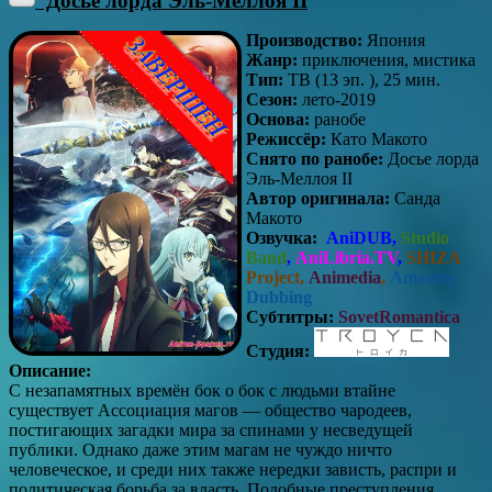
Досье лорда Эль-Меллоя II
Производство:
Япония
Жанр:
приключения, мистика
Тип:
ТВ (13 эп. ), 25 мин.
Сезон:
лето-2019
Основа:
ранобе
Режиссёр:
Като Макото
Снято по ранобе:
Досье лорда
Эль-Меллоя II
Автор оригинала:
Санда
Макото
Озвучка:
AniDUB,
Studio
Band
,
AniLibria.TV
,
SHIZA
Project,
Animedia
,
Amazing
Dubbing
Субтитры:
SovetRomantica
Студия:
Описание:
С незапамятных времён бок о бок с людьми втайне
существует Ассоциация магов — общество чародеев,
постигающих загадки мира за спинами у несведущей
публики. Однако даже этим магам не чуждо ничто
человеческое, и среди них также нередки зависть, распри и
политическая борьба за власть. Подобные преступления