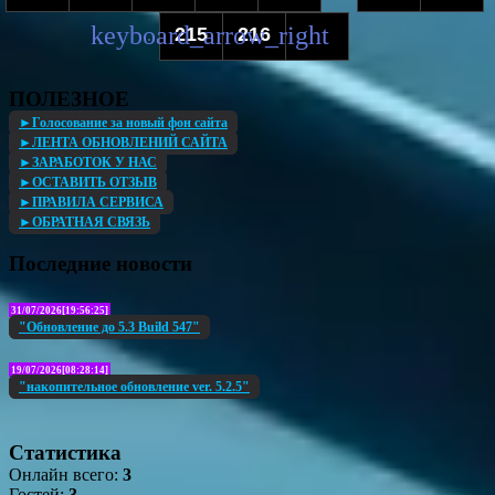
215
216
...
ПОЛЕЗНОЕ
►Голосование за новый фон сайта
►ЛЕНТА ОБНОВЛЕНИЙ САЙТА
►ЗАРАБОТОК У НАС
►ОСТАВИТЬ ОТЗЫВ
►ПРАВИЛА СЕРВИСА
►ОБРАТНАЯ СВЯЗЬ
Последние новости
31/07/2026[19:56:25]
"Обновление до 5.3 Build 547"
19/07/2026[08:28:14]
"накопительное обновление ver. 5.2.5"
Статистика
Онлайн всего:
3
Гостей:
3