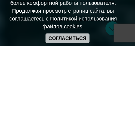
более комфортной работы пользователя.
Продолжая просмотр страниц сайта, вы
соглашаетесь с
Политикой использования
файлов cookies
.
СОГЛАСИТЬСЯ
Copyright ANIME-SPACES © 2026
Самозанятый Беляков Владимир Алексеевич ИНН:
643569328903
Сайт может содержать материалы порнографического
характера
а также сцены насилия. Просьба если вам нет 18 лет,
покинуть сайт.