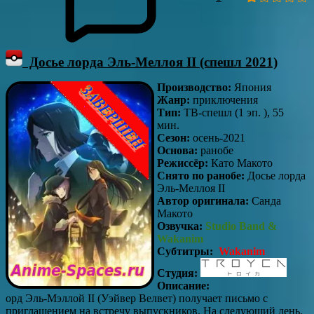
Досье лорда Эль-Меллоя II (спешл 2021)
Производство:
Япония
Жанр:
приключения
Тип:
ТВ-спешл (1 эп. ), 55
мин.
Сезон:
осень-2021
Основа:
ранобе
Режиссёр:
Като Макото
Снято по ранобе:
Досье лорда
Эль-Меллоя II
Автор оригинала:
Санда
Макото
Озвучка:
Studio Band
&
Wakanim
Субтитры:
Wakanim
Студия:
Описание:
орд Эль-Мэллой II (Уэйвер Велвет) получает письмо с
приглашением на встречу выпускников. На следующий день,