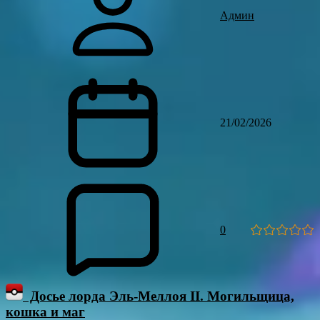
Админ
21/02/2026
0
Досье лорда Эль-Меллоя II. Могильщица,
кошка и маг