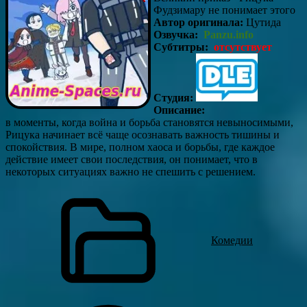
Фудзимару не понимает этого
Автор оригинала:
Цутида
Озвучка:
Panzu.info
Субтитры:
отсутствует
Студия:
Описание:
в моменты, когда война и борьба становятся невыносимыми,
Рицука начинает всё чаще осознавать важность тишины и
спокойствия. В мире, полном хаоса и борьбы, где каждое
действие имеет свои последствия, он понимает, что в
некоторых ситуациях важно не спешить с решением.
Комедии