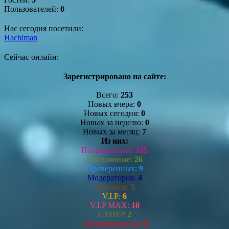
Пользователей:
0
Нас сегодня посетили:
Hachiman
Сейчас онлайн:
Зарегистрировано на сайте:
Всего:
253
Новых вчера:
0
Новых сегодня:
0
Новых за неделю:
0
Новых за месяц:
7
Из них:
Пользователей
185
Постоянные:
26
Проверенных:
9
Модераторов:
4
Админов:
3
V.I.P:
6
V.I.P MAX:
10
СУПЕР
2
Заблокированых
0