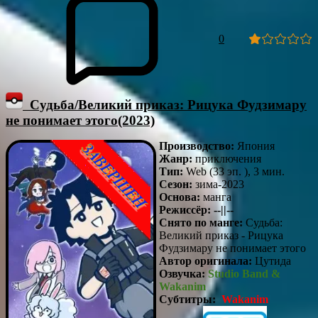
0
Судьба/Великий приказ: Рицука Фудзимару
не понимает этого(2023)
Производство:
Япония
Жанр:
приключения
Тип:
Web (33 эп. ), 3 мин.
Сезон:
зима-2023
Основа:
манга
Режиссёр: --||--
Снято по манге:
Судьба:
Великий приказ - Рицука
Фудзимару не понимает этого
Автор оригинала:
Цутида
Озвучка:
Studio Band
&
Wakanim
Субтитры:
Wakanim