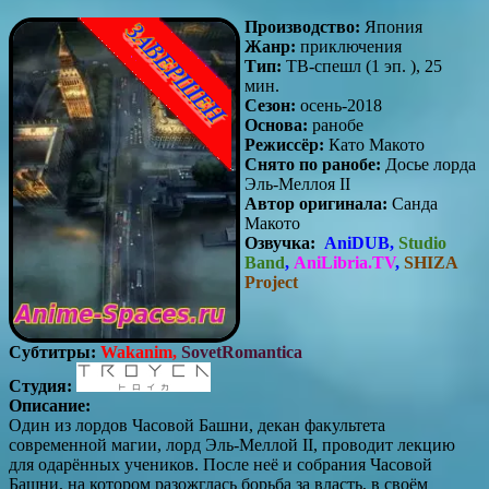
Производство:
Япония
Жанр:
приключения
Тип:
ТВ-спешл (1 эп. ), 25
мин.
Сезон:
осень-2018
Основа:
ранобе
Режиссёр:
Като Макото
Снято по ранобе:
Досье лорда
Эль-Меллоя II
Автор оригинала:
Санда
Макото
Озвучка:
AniDUB,
Studio
Band
,
AniLibria.TV
,
SHIZA
Project
Субтитры:
Wakani
m,
SovetRomantica
Студия:
Описание:
Один из лордов Часовой Башни, декан факультета
современной магии, лорд Эль-Меллой II, проводит лекцию
для одарённых учеников. После неё и собрания Часовой
Башни, на котором разожглась борьба за власть, в своём