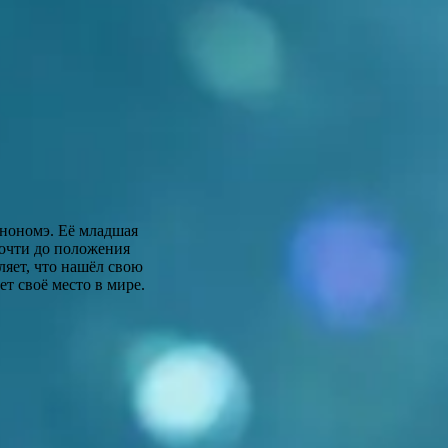
инономэ. Её младшая
почти до положения
ляет, что нашёл свою
т своё место в мире.