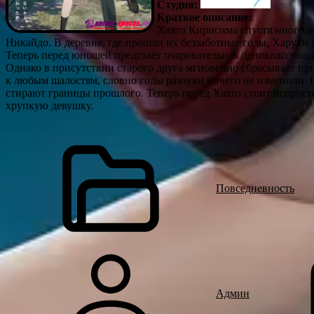
Студия:
Краткое описание:
Хаято Кирисима спустя много ле
Никайдо. В деревне, где прошли их беззаботные годы, Харуки
Теперь перед юношей предстаёт очаровательная одноклассница, 
Однако в присутствии старого друга мгновенно сбрасывает пр
к любым шалостям, словно годы разлуки ничего не изменили. 
стирают границы прошлого. Теперь перед Хаято стоит непроста
хрупкую девушку.
Повседневность
Админ