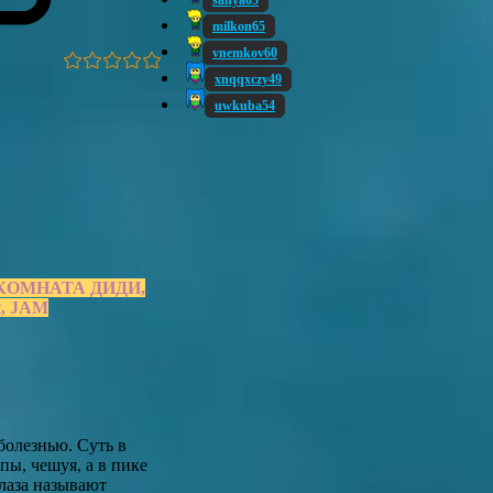
sanya05
milkon65
vnemkov60
xnqqxczy49
uwkuba54
ct, КОМНАТА ДИДИ,
t, JAM
болезнью. Суть в
пы, чешуя, а в пике
глаза называют