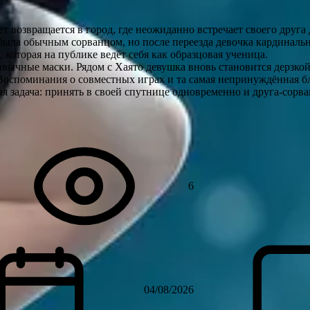
т возвращается в город, где неожиданно встречает своего друга
 была обычным сорванцом, но после переезда девочка кардинальн
которая на публике ведёт себя как образцовая ученица.
ивычные маски. Рядом с Хаято девушка вновь становится дерзко
Воспоминания о совместных играх и та самая непринуждённая б
я задача: принять в своей спутнице одновременно и друга-сорв
6
04/08/2026