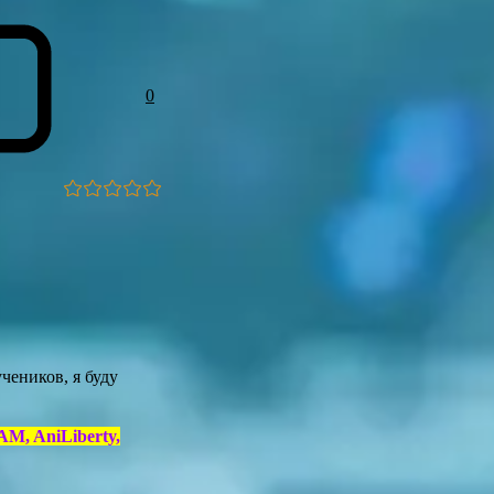
0
чеников, я буду
AM, AniLiberty,