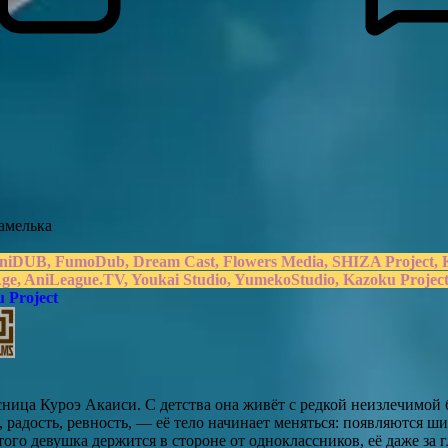
амелька
 AniDUB, FumoDub, Dream Cast, Flowers Media, SHIZA Proje
Age, AniLeague.TV, Youkai Studio, YumekoStudio, Kazoku Projec
 Project
ница Куроэ Акаиси. С детства она живёт с редкой неизлечимой 
радость, ревность, — её тело начинает меняться: появляются ши
ого девушка держится в стороне от одноклассников, её даже за 