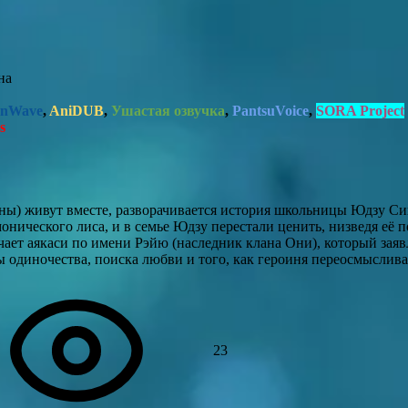
на
nWave
,
AniDUB
,
Ушастая озвучка
,
PantsuVoice
,
SORA Project
s
моны) живут вместе, разворачивается история школьницы Юдзу С
монического лиса, и в семье Юдзу перестали ценить, низведя её 
чает аякаси по имени Рэйю (наследник клана Они), который заяв
ы одиночества, поиска любви и того, как героиня переосмысливае
23