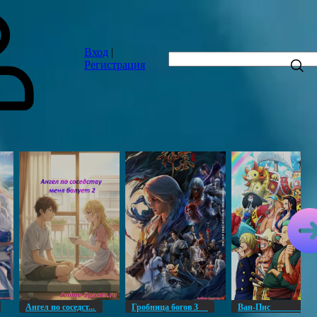
Вход
|
Регистрация
Ангел по соседст...
Гробница богов 3
Ван-Пи