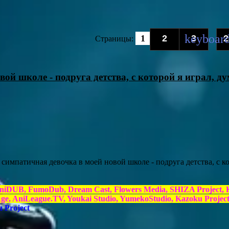
1
2
3
2
Страницы
:
...
й школе - подруга детства, с которой я играл, ду
симпатичная девочка в моей новой школе - подруга детства, с ко
 AniDUB, FumoDub, Dream Cast, Flowers Media, SHIZA Proje
Age, AniLeague.TV, Youkai Studio, YumekoStudio, Kazoku Projec
 Project