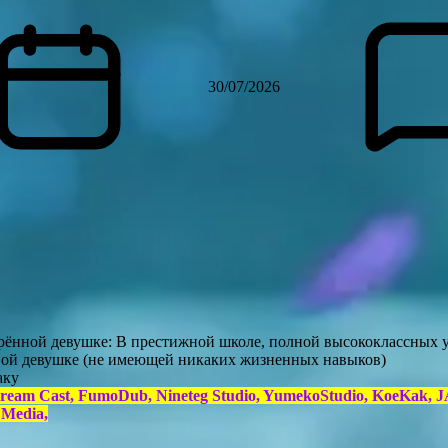
30/07/2026
арённой девушке: В престижной школе, полной высококлассных у
ивой девушке (не имеющей никаких жизненных навыков)
аку
Dream Cast, FumoDub, Nineteg Studio, YumekoStudio, KoeKak, J
 Media,