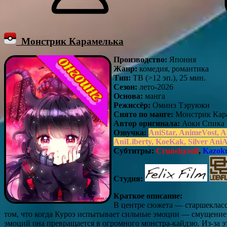
Монстрик Карамелька
Производство:
Япония
Жанр:
комедия, романтика
Тип:
ТВ (>12 эп.), 25 мин.
Сезон:
лето-2026
Основа:
манга
Режиссёр:
Оминэ Тэруюки
Снято по манге:
Монстрик Кар
Автор оригинала:
Аоки Спика
Озвучка:
AniStar, AnimeVost,
AniLiberty, KoeKak, Silver Ani
Субтитры:
Crunchyroll
,
Kazoku
Студия:
Краткое описание:
В центре сюжета — старшекласс
том, что когда Куроэ испытывает сильные эмоции — смущение, 
эмоций она превращается в огромного монстра-кайдзю. Из-за эт