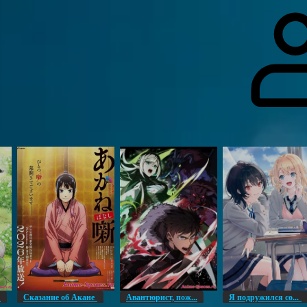
гоинги
Дополнительно
Форум
Видео
Блог
Галерея
О нас
н
Сказание об Акане
Авантюрист, пож...
Я подружился со...