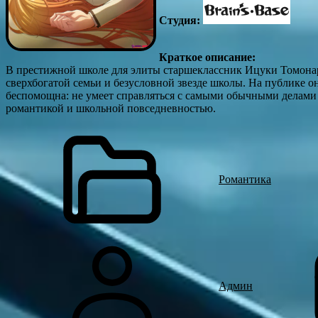
Студия:
Краткое описание:
В престижной школе для элиты старшеклассник Ицуки Томонар
сверхбогатой семьи и безусловной звезде школы. На публике он
беспомощна: не умеет справляться с самыми обычными делами
романтикой и школьной повседневностью.
Романтика
Админ