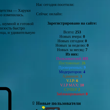
Нас сегодня посетили:
 детства — Харуки
Сейчас онлайн:
о изменилась.
Зарегистрировано на сайте:
й, шумной и готовой
лизость быстро
Всего:
253
анца, и удивительную
Новых вчера:
0
Новых сегодня:
0
Новых за неделю:
0
Новых за месяц:
7
Из них:
Пользователей
185
Постоянные:
26
Проверенных:
9
Модераторов:
4
Админов:
3
V.I.P:
6
V.I.P MAX:
10
СУПЕР
2
Заблокированых
0
0
Новые пользователи