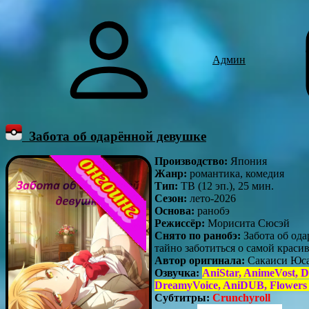
Админ
Забота об одарённой девушке
Производство:
Япония
Жанр:
романтика, комедия
Тип:
ТВ (12 эп.), 25 мин.
Сезон:
лето-2026
Основа:
ранобэ
Режиссёр:
Морисита Сюсэй
Снято по ранобэ:
Забота об од
тайно заботиться о самой крас
Автор оригинала:
Сакаиси Юс
Озвучка:
AniStar, AnimeVost, 
DreamyVoice, AniDUB, Flowers
Субтитры:
Crunchyroll