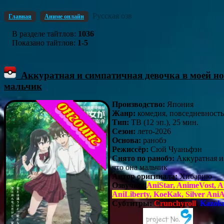
Русская озв
Главная
Аниме онлайн
В разделе тайтлов
:
1036
Показано тайтлов
:
1-5
Аккуратная и симпатичная девочка в моей ново
мальчик
Производство:
Япония
Жанр:
комедия, повседневность
Тип:
ТВ (12 эп.), 25 мин.
Сезон:
лето-2026
Основа:
ранобэ
Режиссёр:
Сюй Чуаньфэн
Снято по ранобэ:
Аккуратная и 
что она мальчик
Автор оригинала:
Хибарию
Озвучка:
AniStar, AnimeVost,
AniLiberty, KoeKak, Silver Ani
Субтитры:
Crunchyroll
,
Kazoku