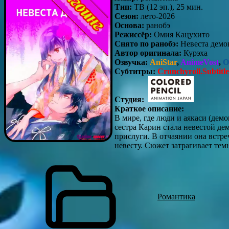
Тип:
ТВ (12 эп.), 25 мин.
Сезон:
лето-2026
Основа:
ранобэ
Режиссёр:
Омия Кацухито
Снято по ранобэ:
Невеста демо
Автор оригинала:
Курэха
Озвучка:
AniStar
,
AnimeVost
,
O
Субтитры:
Crunchyroll.Subtitle
Студия:
Краткое описание:
В мире, где люди и аякаси (де
сестра Карин стала невестой де
прислуги. В отчаянии она встре
невесту. Сюжет затрагивает тем
Романтика