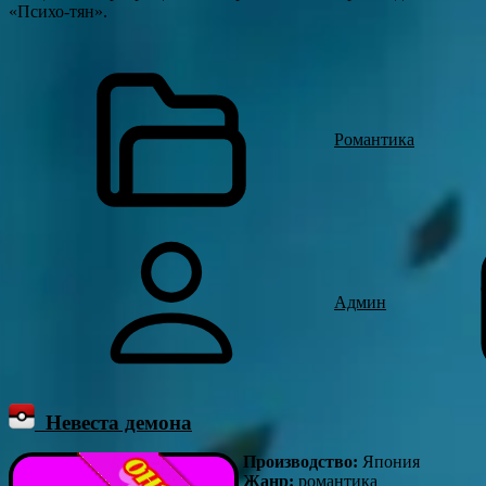
«Психо-тян».
Романтика
Админ
Невеста демона
Производство:
Япония
Жанр:
романтика