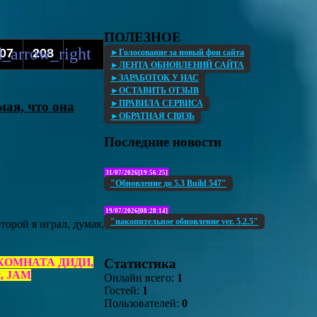
ПОЛЕЗНОЕ
07
208
►Голосование за новый фон сайта
►ЛЕНТА ОБНОВЛЕНИЙ САЙТА
►ЗАРАБОТОК У НАС
►ОСТАВИТЬ ОТЗЫВ
►ПРАВИЛА СЕРВИСА
мая, что она
►ОБРАТНАЯ СВЯЗЬ
Последние новости
31/07/2026[19:56:25]
"Обновление до 5.3 Build 547"
19/07/2026[08:28:14]
"накопительное обновление ver. 5.2.5"
торой я играл, думая,
Статистика
ct, КОМНАТА ДИДИ,
t, JAM
Онлайн всего:
1
Гостей:
1
Пользователей:
0