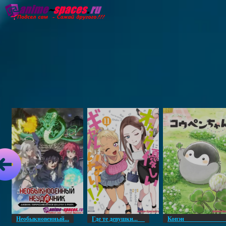
Главная
Озвучка
Субтитры
Он
Необыкновенный...
Где те девушки...
Копэ