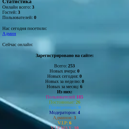
Статистика
Онлайн всего:
3
Гостей:
3
Пользователей:
0
Нас сегодня посетили:
Админ
Сейчас онлайн:
Зарегистрировано на сайте:
Всего:
253
Новых вчера:
0
Новых сегодня:
0
Новых за неделю:
0
Новых за месяц:
6
Из них:
Пользователей
185
Постоянные:
26
Проверенных:
9
Модераторов:
4
Админов:
3
V.I.P:
6
V.I.P MAX:
10