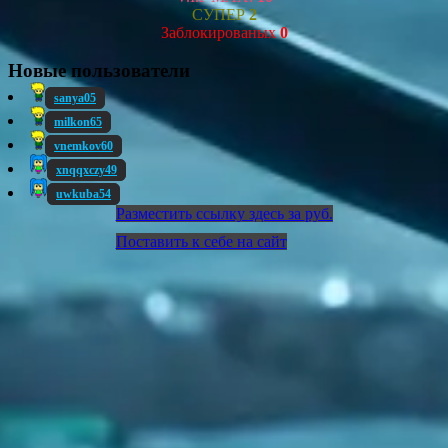
СУПЕР
2
Заблокированых
0
Новые пользователи
sanya05
milkon65
vnemkov60
xnqqxczy49
uwkuba54
Разместить ссылку здесь за
руб.
Поставить к себе на сайт