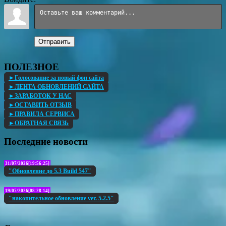
Отправить
ПОЛЕЗНОЕ
►Голосование за новый фон сайта
►ЛЕНТА ОБНОВЛЕНИЙ САЙТА
►ЗАРАБОТОК У НАС
►ОСТАВИТЬ ОТЗЫВ
►ПРАВИЛА СЕРВИСА
►ОБРАТНАЯ СВЯЗЬ
Последние новости
31/07/2026[19:56:25]
"Обновление до 5.3 Build 547"
19/07/2026[08:28:14]
"накопительное обновление ver. 5.2.5"