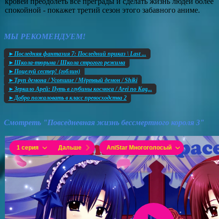
кровей преодолеть все преграды и сделать жизнь людей более
спокойной - покажет третий сезон этого забавного аниме.
МЫ РЕКОМЕНДУЕМ!
►Последняя фантазия 7: Последний приказ \ Last ...
►Школа-тюрьма / Школа строгого режима
►Поцелуй сестер! (гоблин)
►Труп демона / Усопшие / Мёртвый демон / Shiki
►Зеркало Арей: Путь в глубины космоса / Arei no Kag...
►Добро пожаловать в класс превосходства 2
Смотреть "Повседневная жизнь бессмертного короля 3"