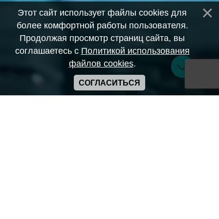
Этот сайт использует файлы cookies для
более комфортной работы пользователя.
Продолжая просмотр страниц сайта, вы
соглашаетесь с
Политикой использования
файлов cookies
.
СОГЛАСИТЬСЯ
Copyright ANIME-SPACES © 2026
Самозанятый Беляков Владимир Алексеевич ИНН:
643569328903
Сайт может содержать материалы порнографического
характера
а также сцены насилия. Просьба если вам нет 18 лет,