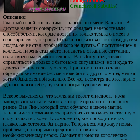
Family.Subtitles
,
Crunchyroll.Subtitles
)
Описание:
Главный герой этого аниме – парень по имени Ван Лин. В
детстве мальчик обнаружил, что обладает невероятными
способностями, которые доступны только тем, кто имеет в
себе королевскую кровь. Однако рассказывать об этом другим
людям, он не стал, чтобы никого не пугать. С поступлением в
колледж, парень стал часто попадать в странные ситуации,
из-за своего маленького секрета. Ван Лину предстояло
справляться не только с бытовыми ситуациями, но и куда-то
девать свою магическую силу. При этом на него стали
обращать внимание бессмертные боги с другого мира, мешая
жить обыкновенной жизнью. Все же, несмотря на это, парню
удалось найти себе друзей и прекрасную девушку.
Вскоре выясняется, что землянам грозит опасность, из-за
заколдованных талисманов, которые продают на обычном
рынке. Ван Лин, который стал обучатся в школе магии,
теперь имеет возможность применить свою могущественную
силу и спасти людей. К сожалению, все проходит не так
гладко, как хотелось бы парню. Теперь весь мир ждут новые
проблемы, с которыми предстоит справится
необыкновенному герою. Сможет ли юноша королевских