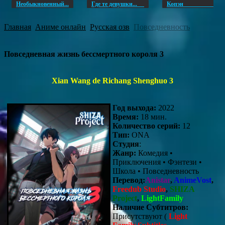
Необыкновенный...
Где те девушки...
Копэ
Главная
Аниме онлайн
Русская озв
Повседневность
Повседневная жизнь бессмертного короля 3
Xian Wang de Richang Shenghuo 3
Год выхода:
2022
Время:
18 мин.
Количество серий:
12
Тип:
ONA
Студия
:
Жанр:
Комедия •
Приключения • Фэнтези •
Школа • Повседневность
Перевод:
Anistar
,
AnimeVost
,
Freedub Studio
,
SHIZA
Project
,
LightFamily
Наличие Субтитров:
Присутствуют (
Light