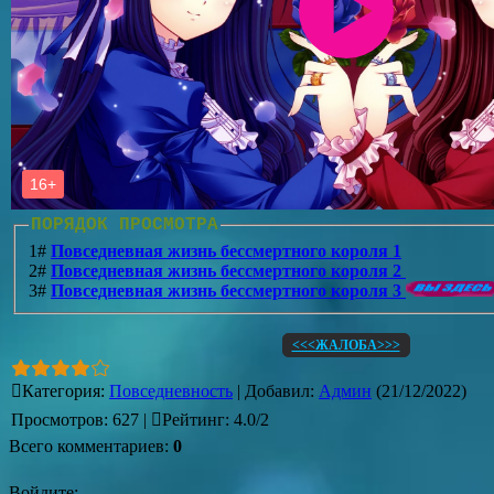
ПОРЯДОК ПРОСМОТРА
1#
Повседневная жизнь бессмертного короля 1
2#
Повседневная жизнь бессмертного короля 2
3#
Повседневная жизнь бессмертного короля 3
<<<ЖАЛОБА>>>
Категория
:
Повседневность
|
Добавил
:
Админ
(21/12/2022)
Просмотров
:
627
|
Рейтинг
:
4.0
/
2
Всего комментариев
:
0
Войдите: