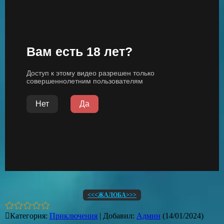
<<<ЖАЛОБА>>>
Категория
:
Приключения
|
Добавил
:
Админ
(14/01/2024)