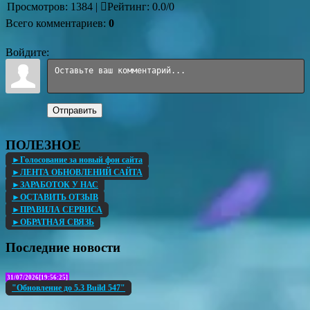
Просмотров
:
1384
|
Рейтинг
:
0.0
/
0
Всего комментариев
:
0
Войдите:
Отправить
ПОЛЕЗНОЕ
►Голосование за новый фон сайта
►ЛЕНТА ОБНОВЛЕНИЙ САЙТА
►ЗАРАБОТОК У НАС
►ОСТАВИТЬ ОТЗЫВ
►ПРАВИЛА СЕРВИСА
►ОБРАТНАЯ СВЯЗЬ
Последние новости
31/07/2026[19:56:25]
"Обновление до 5.3 Build 547"