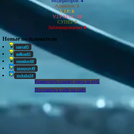
Модераторов:
4
Админов:
3
V.I.P:
6
V.I.P MAX:
10
СУПЕР
2
Заблокированых
0
Новые пользователи
sanya05
milkon65
vnemkov60
xnqqxczy49
uwkuba54
Разместить ссылку здесь за
руб.
Поставить к себе на сайт