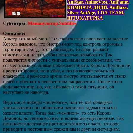
AniStar, AnimeVost, AniFame,
КОМНАТА ДИДИ, AniBaza,
Silver AniAge, LDA TEAM,
IIITUKATUPKA
Субтитры:
Манипулятор.Subtitles
Описание:
Альтернативный мир. На человечество совершает нападение
Король демонов, что быстро берёт под контроль огромные
территории. Когда это происходит, то люди решают
сплотиться и не дать себя полностью поработить. Так
появляются личности с уникальными способностями, что
совместными усилиями побеждают врага. Король Демонов не
просто отброшен, но и убит, а это позволяет забыть об
опасности. Вражеские армии быстро отказываются от своих
целей и убегают в неизвестном направлении. После этого
воцаряется мир, но, как и бывает в такой ситуации, он
наступает не навсегда.
Ведь после победы «полубоги», или те, кто обладают
уникальными способностями начинают задумываться о
захвате власти. Тогда был «чемпион», то есть Король
Демонов, но теперь его нет, и воины могущественные. Так
начинается настоящее противостояние за власть, которое
приводит к постоянным сражениям и другим ситуациям.