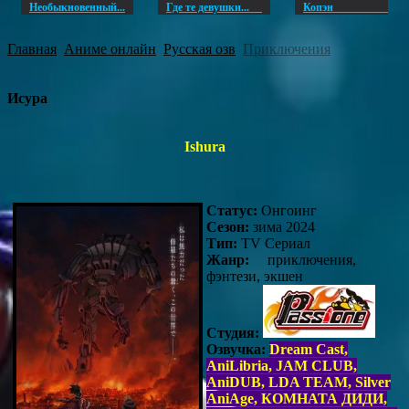
Необыкновенный...
Где те девушки...
Копэ
Главная
Аниме онлайн
Русская озв
Приключения
Исура
Ishura
Статус:
Онгоинг
Сезон:
зима 2024
Тип:
TV Сериал
Жанр:
приключения,
фэнтези, экшен
Студия:
Озвучка:
Dream Cast,
AniLibria, JAM CLUB,
AniDUB, LDA TEAM, Silver
AniAge, КОМНАТА ДИДИ,