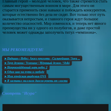
Главный герой – молодой человек, что также стремится стать
самым могущественным воином в мире. Для этого он
старается применить свои навыки и побеждать конкурентов,
которые естественно без дела не сидят. Вот только этот путь
оказывается непростым, и главного героя ждут большое
количество опасностей. Мир изменился, и теперь нет явного
преимущества ни у одного из полубогов, и даже простой
человек может однажды заполучить титул «чемпиона».
МЫ РЕКОМЕНДУЕМ!
►Падшая с Небес: Ангел прихоти - Сильнейшая / Sora ...
►Труп демона / Усопшие / Мёртвый демон / Shiki
►Непревзойдённый царь небес 2
►Один шаг на пути к свободе
►Моя геройская академия OVA
►Я заставил миллион даосов реветь от злости
Смотреть "Исура"