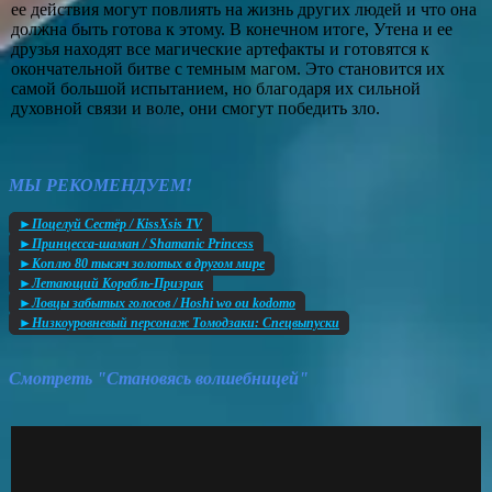
ее действия могут повлиять на жизнь других людей и что она
должна быть готова к этому. В конечном итоге, Утена и ее
друзья находят все магические артефакты и готовятся к
окончательной битве с темным магом. Это становится их
самой большой испытанием, но благодаря их сильной
духовной связи и воле, они смогут победить зло.
МЫ РЕКОМЕНДУЕМ!
►Поцелуй Сестёр / KissXsis TV
►Принцесса-шаман / Shamanic Princess
►Коплю 80 тысяч золотых в другом мире
►Летающий Корабль-Призрак
►Ловцы забытых голосов / Hoshi wo ou kodomo
►Низкоуровневый персонаж Томодзаки: Спецвыпуски
Смотреть "Становясь волшебницей"