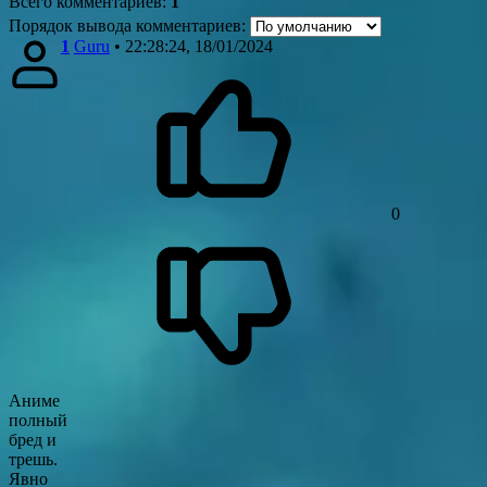
Всего комментариев
:
1
Порядок вывода комментариев:
1
Guru
• 22:28:24, 18/01/2024
0
Аниме
полный
бред и
трешь.
Явно