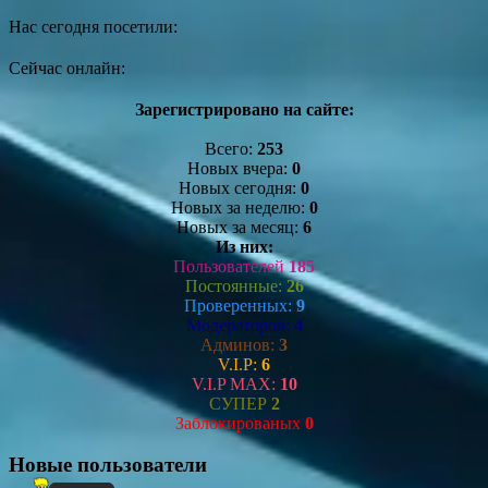
Нас сегодня посетили:
Сейчас онлайн:
Зарегистрировано на сайте:
Всего:
253
Новых вчера:
0
Новых сегодня:
0
Новых за неделю:
0
Новых за месяц:
6
Из них:
Пользователей
185
Постоянные:
26
Проверенных:
9
Модераторов:
4
Админов:
3
V.I.P:
6
V.I.P MAX:
10
СУПЕР
2
Заблокированых
0
Новые пользователи