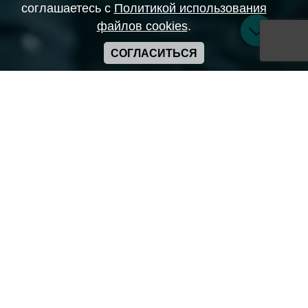
соглашаетесь с
Политикой использования
файлов cookies
.
СОГЛАСИТЬСЯ
Copyright ANIME-SPACES © 2026
Самозанятый Беляков Владимир Алексеевич ИНН:
643569328903
Сайт может содержать материалы порнографического
характера
а также сцены насилия. Просьба если вам нет 18 лет,
покинуть сайт.
Политика конфиденциальности
Пользовательское соглашение