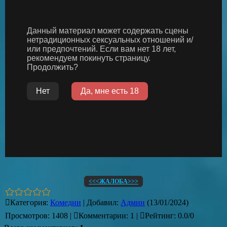
<<<ЖАЛОБА>>>
Категория
:
Комедии
|
Добавил
:
Админ
(13/01/2024)
Просмотров
:
1408
|
Комментарии
:
1
|
Рейтинг
:
0.0
/
0