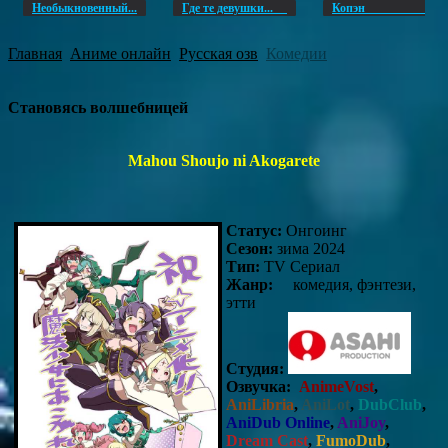
Необыкновенный...
Где те девушки...
Копэ
Главная
Аниме онлайн
Русская озв
Комедии
Становясь волшебницей
Mahou Shoujo ni Akogarete
Статус:
Онгоинг
Сезон:
зима 2024
Тип:
TV Сериал
Жанр:
комедия, фэнтези,
этти
Студия:
Озвучка:
AnimeVost
,
AniLibria
,
AniLot
,
DubClub
,
AniDub Online
,
AniJoy
,
Dream Cast
,
FumoDub
,