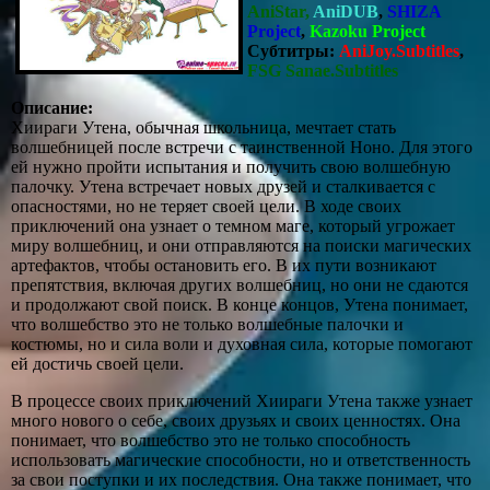
AniStar,
AniDUB
,
SHIZA
Project
,
Kazoku Project
Субтитры:
АniJoy.Subtitles
,
FSG Sanae.Subtitles
Описание:
Хиираги Утена, обычная школьница, мечтает стать
волшебницей после встречи с таинственной Ноно. Для этого
ей нужно пройти испытания и получить свою волшебную
палочку. Утена встречает новых друзей и сталкивается с
опасностями, но не теряет своей цели. В ходе своих
приключений она узнает о темном маге, который угрожает
миру волшебниц, и они отправляются на поиски магических
артефактов, чтобы остановить его. В их пути возникают
препятствия, включая других волшебниц, но они не сдаются
и продолжают свой поиск. В конце концов, Утена понимает,
что волшебство это не только волшебные палочки и
костюмы, но и сила воли и духовная сила, которые помогают
ей достичь своей цели.
В процессе своих приключений Хиираги Утена также узнает
много нового о себе, своих друзьях и своих ценностях. Она
понимает, что волшебство это не только способность
использовать магические способности, но и ответственность
за свои поступки и их последствия. Она также понимает, что