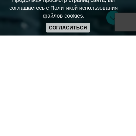
Продолжая просмотр страниц сайта, вы
соглашаетесь с
Политикой использования
файлов cookies
.
СОГЛАСИТЬСЯ
Copyright ANIME-SPACES © 2026
Самозанятый Беляков Владимир Алексеевич ИНН:
643569328903
Сайт может содержать материалы порнографического
характера
а также сцены насилия. Просьба если вам нет 18 лет,
покинуть сайт.
Политика конфиденциальности
Пользовательское соглашение