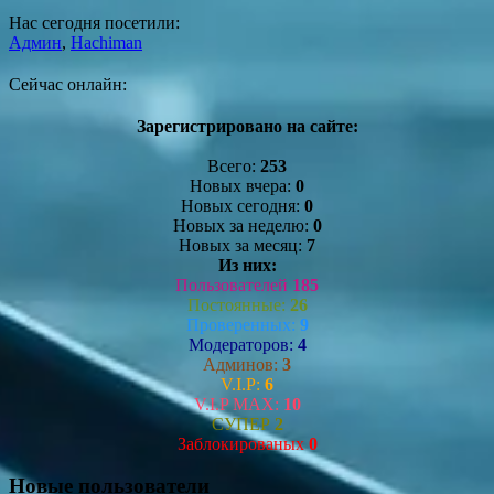
Нас сегодня посетили:
Админ
,
Hachiman
Сейчас онлайн:
Зарегистрировано на сайте:
Всего:
253
Новых вчера:
0
Новых сегодня:
0
Новых за неделю:
0
Новых за месяц:
7
Из них:
Пользователей
185
Постоянные:
26
Проверенных:
9
Модераторов:
4
Админов:
3
V.I.P:
6
V.I.P MAX:
10
СУПЕР
2
Заблокированых
0
Новые пользователи