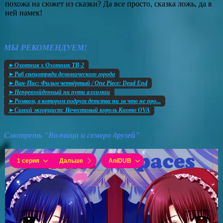
похожа на сюжет из сказки? Да все просто, сказка ложь, да в
ней намек!
МЫ РЕКОМЕНДУЕМ!
►Охотник х Охотник ТВ-2
►Раб спецотряда демонического города
►Ван-Пис: Фильм четвёртый / One Piece: Dead End
►Непревзойденный на пути алхимии
►Ромком, в котором подруга детства ни за что не про...
►Синий экзорцист: Нечестивый король Киото OVA
Смотреть "Волчица и семеро друзей"