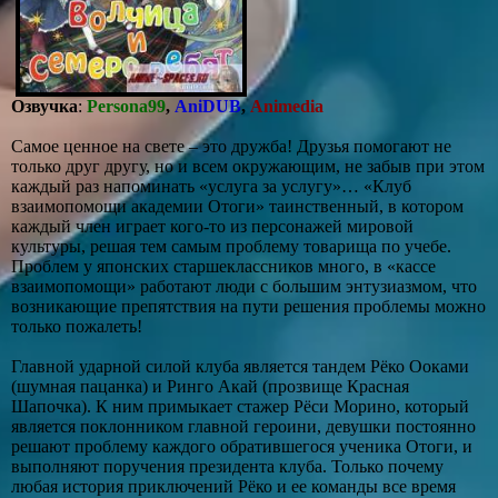
Озвучка
:
Persona99
,
AniDUB
,
Animedia
Самое ценное на свете – это дружба! Друзья помогают не
только друг другу, но и всем окружающим, не забыв при этом
каждый раз напоминать «услуга за услугу»… «Клуб
взаимопомощи академии Отоги» таинственный, в котором
каждый член играет кого-то из персонажей мировой
культуры, решая тем самым проблему товарища по учебе.
Проблем у японских старшеклассников много, в «кассе
взаимопомощи» работают люди с большим энтузиазмом, что
возникающие препятствия на пути решения проблемы можно
только пожалеть!
Главной ударной силой клуба является тандем Рёко Ооками
(шумная пацанка) и Ринго Акай (прозвище Красная
Шапочка). К ним примыкает стажер Рёси Морино, который
является поклонником главной героини, девушки постоянно
решают проблему каждого обратившегося ученика Отоги, и
выполняют поручения президента клуба. Только почему
любая история приключений Рёко и ее команды все время