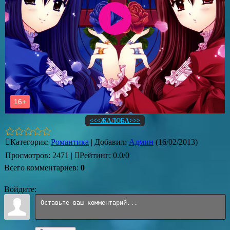
<<<ЖАЛОБА>>>
Категория
:
Романтика
|
Добавил
:
Админ
(16/02/2013)
Просмотров
:
2471
|
Рейтинг
:
0.0
/
0
Всего комментариев
:
0
Войдите: