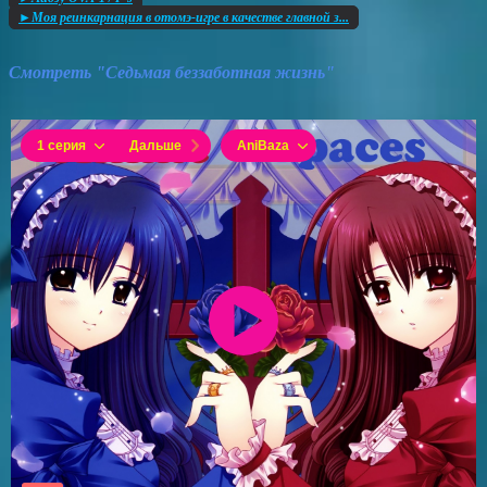
►Моя реинкарнация в отомэ-игре в качестве главной з...
Смотреть "Седьмая беззаботная жизнь"