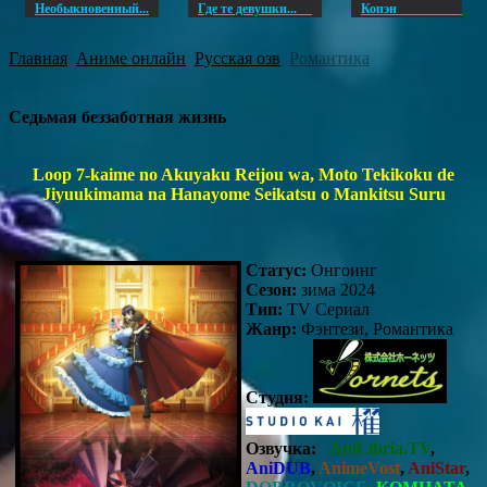
Необыкновенный...
Где те девушки...
Копэ
Главная
Аниме онлайн
Русская озв
Романтика
Седьмая беззаботная жизнь
Loop 7-kaime no Akuyaku Reijou wa, Moto Tekikoku de
Jiyuukimama na Hanayome Seikatsu o Mankitsu Suru
Статус:
Онгоинг
Сезон:
зима 2024
Тип:
TV Сериал
Жанр:
Фэнтези, Романтика
Студия:
Озвучка:
AniLibria.TV
,
AniDUB
,
AnimeVost
,
AniStar
,