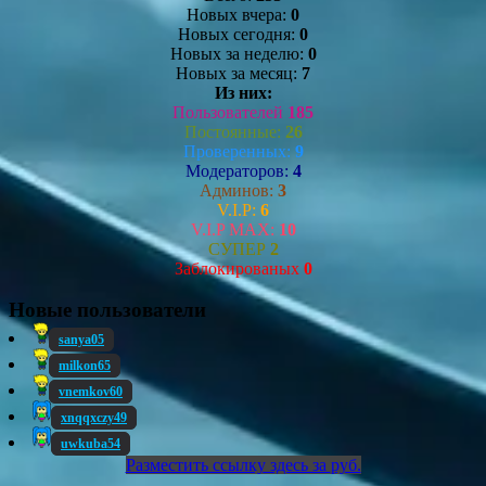
Новых вчера:
0
Новых сегодня:
0
Новых за неделю:
0
Новых за месяц:
7
Из них:
Пользователей
185
Постоянные:
26
Проверенных:
9
Модераторов:
4
Админов:
3
V.I.P:
6
V.I.P MAX:
10
СУПЕР
2
Заблокированых
0
Новые пользователи
sanya05
milkon65
vnemkov60
xnqqxczy49
uwkuba54
Разместить ссылку здесь за
руб.