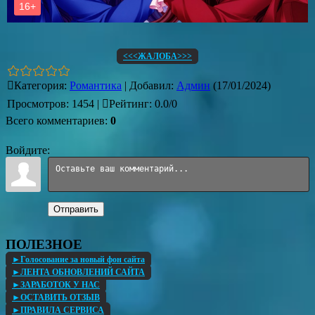
<<<ЖАЛОБА>>>
Категория
:
Романтика
|
Добавил
:
Админ
(17/01/2024)
Просмотров
:
1454
|
Рейтинг
:
0.0
/
0
Всего комментариев
:
0
Войдите:
Отправить
ПОЛЕЗНОЕ
►Голосование за новый фон сайта
►ЛЕНТА ОБНОВЛЕНИЙ САЙТА
►ЗАРАБОТОК У НАС
►ОСТАВИТЬ ОТЗЫВ
►ПРАВИЛА СЕРВИСА