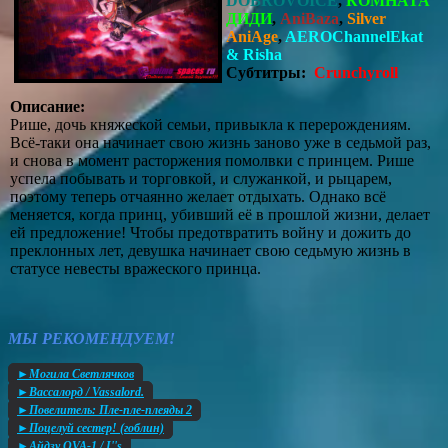
DOBROVOICE
,
КОМНАТА
ДИДИ
,
AniBaza
,
Silver
AniAge
,
AEROChannelEkat
& Risha
Субтитры:
Crunchyroll
Описание:
Рише, дочь княжеской семьи, привыкла к перерождениям.
Всё-таки она начинает свою жизнь заново уже в седьмой раз,
и снова в момент расторжения помолвки с принцем. Рише
успела побывать и торговкой, и служанкой, и рыцарем,
поэтому теперь отчаянно желает отдыхать. Однако всё
меняется, когда принц, убивший её в прошлой жизни, делает
ей предложение! Чтобы предотвратить войну и дожить до
преклонных лет, девушка начинает свою седьмую жизнь в
статусе невесты вражеского принца.
МЫ РЕКОМЕНДУЕМ!
►Могила Светлячков
►Вассалорд / Vassalord.
►Повелитель: Пле-пле-плеяды 2
►Поцелуй сестер! (гоблин)
►Айдзу OVA-1 / I''s