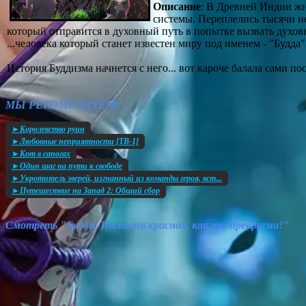
Описание
: В Древней Индии жи
системы. Переплелись тысячи н
который отправится в духовный путь в попытке вызвать духов
...человека который станет известен миру под именем - "Будда"
История Буддизма начнется с него... вот кароче балала сами по
МЫ РЕКОМЕНДУЕМ!
►Королевство руин
►Любовные неприятности [ТВ-1]
►Кот в сапогах
►Один шаг на пути к свободе
►Укротитель зверей, изгнанный из команды героя, вст...
►Путешествие на Запад 2: Общий сбор
Смотреть "Будда: Пустыня красная, как ты прекрасна!"