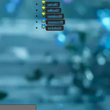
sanya05
milkon65
vnemkov60
xnqqxczy49
uwkuba54