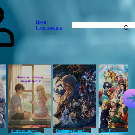
Вход
|
Регистрация
Ангел по соседст...
Гробница богов 3
Ван-Пи