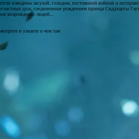
тели изведены засухой, голодом, постоянной войной и несправ
есчастных душ, соединенные рождением принца Сиддхарты Гаут
ное возрождение людей...
смотрите и узнаете о чем там