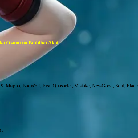
ka Osamu no Buddha: Akai
 Мирра, BadWolf, Eva, QuasarJet, Mistake, NessGood, Soul, Eladie
му