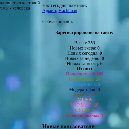
едливостью кастовой
Нас сегодня посетили:
амы - человека
Админ
,
Hachiman
Сейчас онлайн:
Зарегистрировано на сайте:
Всего:
253
Новых вчера:
0
Новых сегодня:
0
Новых за неделю:
0
Новых за месяц:
6
Из них:
Пользователей
185
Постоянные:
26
Проверенных:
9
Модераторов:
4
Админов:
3
V.I.P:
6
V.I.P MAX:
10
СУПЕР
2
Заблокированых
0
Новые пользователи