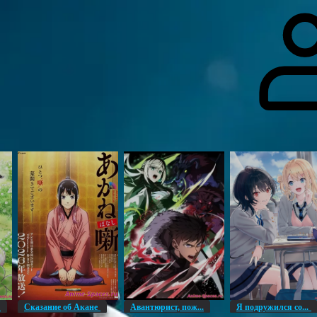
гоинги
Дополнительно
Форум
Видео
Блог
Галерея
О нас
н
Сказание об Акане
Авантюрист, пож...
Я подружился со...