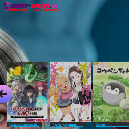
Главная
Озвучка
Субтитры
Он
Необыкновенный...
Где те девушки...
Копэ