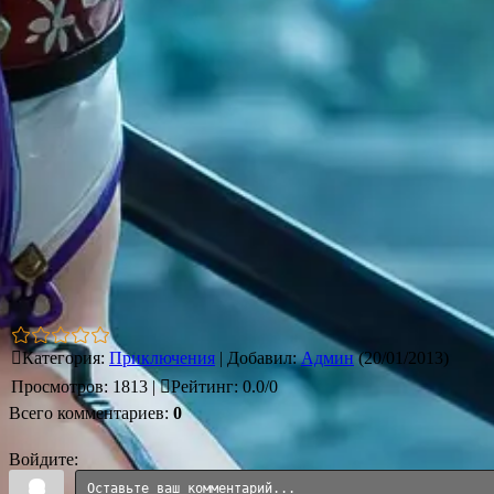
Категория
:
Приключения
|
Добавил
:
Админ
(20/01/2013)
Просмотров
:
1813
|
Рейтинг
:
0.0
/
0
Всего комментариев
:
0
Войдите: