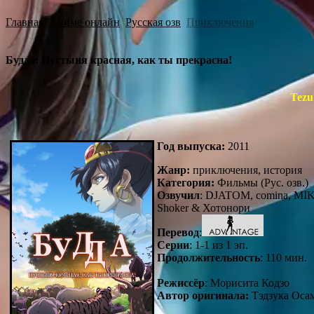
Главная
Аниме онлайн
Русская озв
Приключения
Будда: Пустыня красная, как ты прекрасна!
Tezu
Год выпуска:
2011
Жанр:
приключения, история
Категория:
Фильмы (Рус. озв.)
Озвучил
: DJATOM, comina, MIKS,
Shoker & Хотонори
Перевод
:
Серии
: 1-1 из 1 эп.
Продолжительность
: 110 мин.
Режиссёр
: Морисита Кодзо
Автор оригинала:
Тэдзука Оса