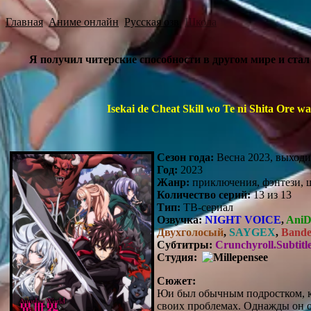
Главная
Аниме онлайн
Русская озв
Школа
Я получил читерские способности в другом мире и ста
Isekai de Cheat Skill wo Te ni Shita Ore 
Сезон года:
Весна 2023, выходит
Год:
2023
Жанр:
приключения, фэнтези, 
Количество серий:
13 из 13
Тип:
ТВ-сериал
Озвучка:
NIGHT VOICE
,
Ani
Двухголосый
,
SAYGEX
,
Band
Субтитры:
Crunchyroll.Subtitl
Студия:
Сюжет:
Юи был обычным подростком, ко
своих проблемах. Однажды он о