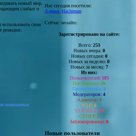
ледовать новый мир,
Нас сегодня посетили:
ащищающим слабых и
Админ
,
Hachiman
Сейчас онлайн:
л использовать свои
е реакции.
Зарегистрировано на сайте:
Всего:
253
Новых вчера:
0
Новых сегодня:
0
Новых за неделю:
0
Новых за месяц:
7
Из них:
Пользователей
185
Постоянные:
26
Проверенных:
9
Модераторов:
4
Админов:
3
как повышение
V.I.P:
6
V.I.P MAX:
10
СУПЕР
2
Заблокированых
0
Новые пользователи