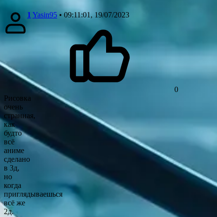
1
Yasin95
• 09:11:01, 19/07/2023
0
Рисовка
очень
странная,
как
будто
всё
аниме
сделано
в 3д,
но
когда
приглядываешься
всё же
2д.