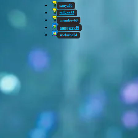
sanya05
milkon65
vnemkov60
xnqqxczy49
uwkuba54