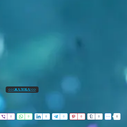
<<<ЖАЛОБА>>>
0
0
0
0
0
0
0