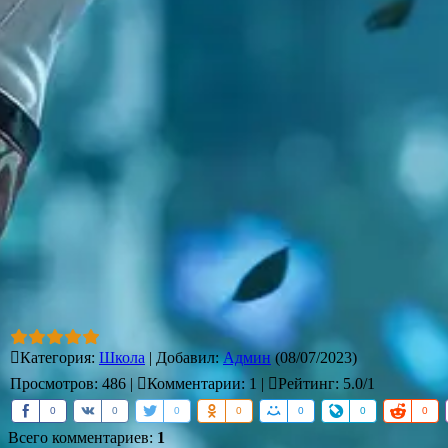
Категория
:
Школа
|
Добавил
:
Админ
(08/07/2023)
Просмотров
:
486
|
Комментарии
:
1
|
Рейтинг
:
5.0
/
1
0
0
0
0
0
0
0
Всего комментариев
:
1