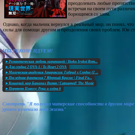
преодолевать любые препятстви
встречая на своем пути различ
борющимся со злом.
Однако, когда мальчик вернулся в реальный мир, он понял, что
силы для помощи другим и преодоления своих проблем. Юи ста
МЫ РЕКОМЕНДУЕМ!
►Романтическая любовь заграницей / Ikoku Irokoi Rom...
►Для сердца 2 OVA-1 / To Heart 2 OVA
►Магическая академия Атараксия: Гибрид x Сердце (2 ...
►Последняя фантазия 7 Ядерный Кризис \ Final Fa...
►Кошачий мир Банипал Витт / Catnapped! The Movie
►Портрет Цзянху: Реки и озёра 6
Смотреть "Я получил читерские способности в другом мире
уровня изменило мою жизнь"