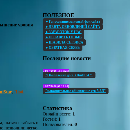
ПОЛЕЗНОЕ
►Голосование за новый фон сайта
овышение уровня
►ЛЕНТА ОБНОВЛЕНИЙ САЙТА
►ЗАРАБОТОК У НАС
►ОСТАВИТЬ ОТЗЫВ
►ПРАВИЛА СЕРВИСА
a
►ОБРАТНАЯ СВЯЗЬ
Последние новости
31/07/2026[19:56:25]
"Обновление до 5.3 Build 547"
19/07/2026[08:28:14]
"накопительное обновление ver. 5.2.5"
niStar
,
Люб.
Статистика
Онлайн всего:
1
Гостей:
1
, пытаясь забыть о
Пользователей:
0
ые позволили легко