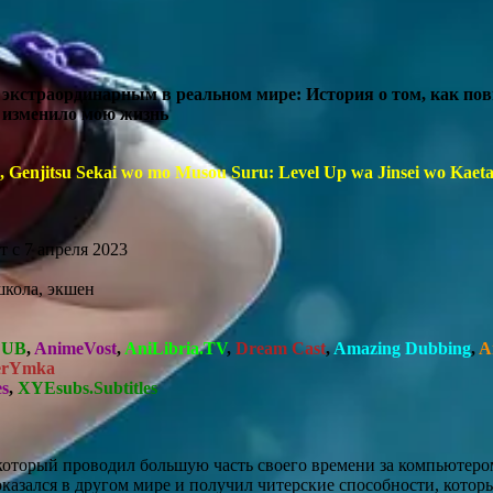
л экстраординарным в реальном мире: История о том, как п
изменило мою жизнь
wa, Genjitsu Sekai wo mo Musou Suru: Level Up wa Jinsei wo Kaet
 с 7 апреля 2023
школа, экшен
DUB
,
AnimeVost
,
AniLibria.TV
,
Dream Cast
,
Amazing Dubbing
,
A
erYmka
es
,
XYEsubs.Subtitles
торый проводил большую часть своего времени за компьютером
казался в другом мире и получил читерские способности, котор