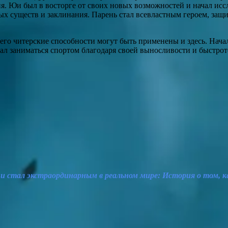
я. Юи был в восторге от своих новых возможностей и начал исс
ных существ и заклинания. Парень стал всевластным героем, з
 его читерские способности могут быть применены и здесь. Нача
л заниматься спортом благодаря своей выносливости и быстрот
 и стал экстраординарным в реальном мире: История о том, 