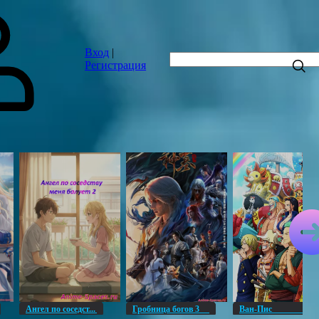
Вход
|
Регистрация
Ангел по соседст...
Гробница богов 3
Ван-Пи