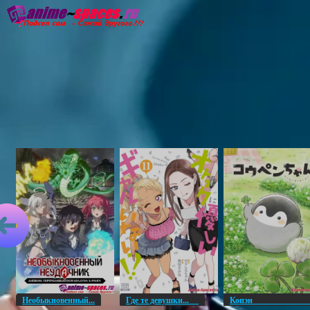
Главная
Озвучка
Субтитры
Он
Необыкновенный...
Где те девушки...
Копэ