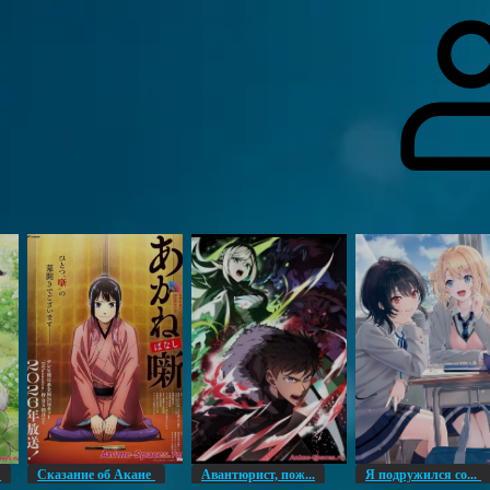
гоинги
Дополнительно
Форум
Видео
Блог
Галерея
О нас
н
Сказание об Акане
Авантюрист, пож...
Я подружился со...