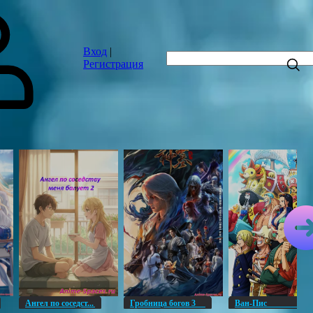
Вход
|
Регистрация
Ангел по соседст...
Гробница богов 3
Ван-Пи