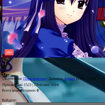
Категория
:
Приключения
|
Добавил
:
Админ
(13/01/2024)
Просмотров
:
1523
|
Рейтинг
:
0.0
/
0
Всего комментариев
:
0
Войдите: