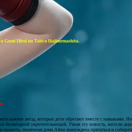
a Gomi Hiroi no Tabi o Hajimemashita.
es
чего важнее звёзд, которые дети обретают вместе с навыками. Но
сь беззвёздной укротительницей. Узнав эту новость, жители дер
ы выжить, лишённая дома Айви вынуждена прятаться и собират