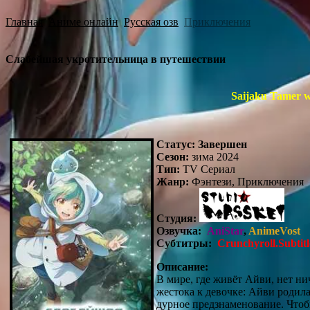
Главная
Аниме онлайн
Русская озв
Приключения
Слабейшая укротительница в путешествии
Saijaku Tamer w
Статус:
Завершен
Сезон:
зима 2024
Тип:
TV Сериал
Жанр:
Фэнтези, Приключения
Студия:
Озвучка:
AniStar
,
AnimeVost
Субтитры:
Crunchyroll.Subtitl
Описание:
В мире, где живёт Айви, нет ни
жестока к девочке: Айви родила
дурное предзнаменование. Чтоб