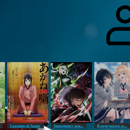
гоинги
Дополнительно
Форум
Видео
Блог
Галерея
О нас
н
Сказание об Акане
Авантюрист, пож...
Я подружился со...