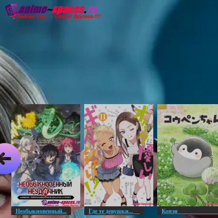
Главная
Озвучка
Субтитры
Он
Необыкновенный...
Где те девушки...
Копэ