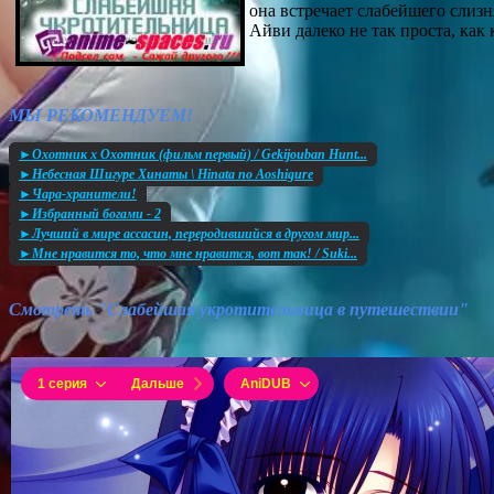
она встречает слабейшего слизн
Айви далеко не так проста, как 
МЫ РЕКОМЕНДУЕМ!
►Охотник х Охотник (фильм первый) / Gekijouban Hunt...
►Небесная Шигуре Хинаты \ Hinata no Aoshigure
►Чара-хранители!
►Избранный богами - 2
►Лучший в мире ассасин, переродившийся в другом мир...
►Мне нравится то, что мне нравится, вот так! / Suki...
Смотреть "Слабейшая укротительница в путешествии"