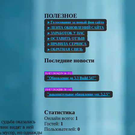
ПОЛЕЗНОЕ
►Голосование за новый фон сайта
►ЛЕНТА ОБНОВЛЕНИЙ САЙТА
►ЗАРАБОТОК У НАС
►ОСТАВИТЬ ОТЗЫВ
►ПРАВИЛА СЕРВИСА
►ОБРАТНАЯ СВЯЗЬ
Последние новости
31/07/2026[19:56:25]
"Обновление до 5.3 Build 547"
19/07/2026[08:28:14]
"накопительное обновление ver. 5.2.5"
Статистика
Онлайн всего:
1
 судьба оказалась
Гостей:
1
евни видят в ней
Пользователей:
0
ь мусор, но однажды