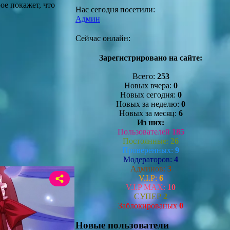
ое покажет, что
Нас сегодня посетили:
Админ
Сейчас онлайн:
Зарегистрировано на сайте:
Всего:
253
Новых вчера:
0
Новых сегодня:
0
Новых за неделю:
0
Новых за месяц:
6
Из них:
Пользователей
185
Постоянные:
26
Проверенных:
9
Модераторов:
4
Админов:
3
V.I.P:
6
V.I.P MAX:
10
СУПЕР
2
Заблокированых
0
Новые пользователи