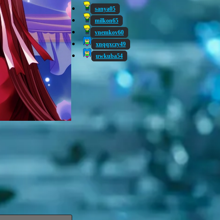
sanya05
milkon65
vnemkov60
xnqqxczy49
uwkuba54