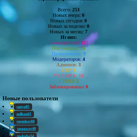
Всего:
253
Новых вчера:
0
Новых сегодня:
0
Новых за неделю:
0
Новых за месяц:
7
Из них:
Пользователей
185
Постоянные:
26
Проверенных:
9
Модераторов:
4
Админов:
3
V.I.P:
6
V.I.P MAX:
10
СУПЕР
2
Заблокированых
0
Новые пользователи
sanya05
milkon65
vnemkov60
xnqqxczy49
uwkuba54