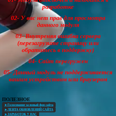
разработке
02- У вас нет прав для просмотра
данного модуля
03- Внутреняя ошибка сервера
(перезагрузите страницу или
обратитесь в поддержку)
04- Сайт перегружен
05- Данный модуль не поддерживается
вашим устройством или браузером
ПОЛЕЗНОЕ
►Голосование за новый фон сайта
►ЛЕНТА ОБНОВЛЕНИЙ САЙТА
►ЗАРАБОТОК У НАС