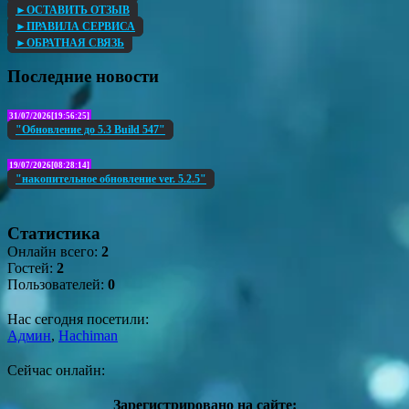
►ОСТАВИТЬ ОТЗЫВ
►ПРАВИЛА СЕРВИСА
►ОБРАТНАЯ СВЯЗЬ
Последние новости
31/07/2026[19:56:25]
"Обновление до 5.3 Build 547"
19/07/2026[08:28:14]
"накопительное обновление ver. 5.2.5"
Статистика
Онлайн всего:
2
Гостей:
2
Пользователей:
0
Нас сегодня посетили:
Админ
,
Hachiman
Сейчас онлайн:
Зарегистрировано на сайте: