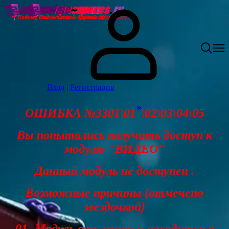
Вход
|
Регистрация
*
ОШИБКА №3301\01
\02\03\04\05
Вы попытались получить доступ к
модулю "ВИДЕО"
Данный модуль не доступен .
Возможные причины (отмечено
звездочкой)
01- Модуль отключен и находится в