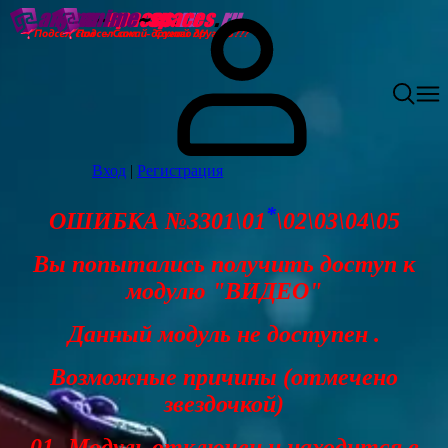
Вход
|
Регистрация
*
ОШИБКА №3301\01
\02\03\04\05
Вы попытались получить доступ к
модулю "ВИДЕО"
Данный модуль не доступен .
Возможные причины (отмечено
звездочкой)
01- Модуль отключен и находится в