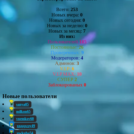
Всего:
253
Новых вчера:
0
Новых сегодня:
0
Новых за неделю:
0
Новых за месяц:
7
Из них:
Пользователей
185
Постоянные:
26
Проверенных:
9
Модераторов:
4
Админов:
3
V.I.P:
6
V.I.P MAX:
10
СУПЕР
2
Заблокированых
0
Новые пользователи
sanya05
milkon65
vnemkov60
xnqqxczy49
uwkuba54