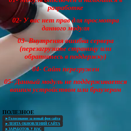
разработке
02- У вас нет прав для просмотра
данного модуля
03- Внутреняя ошибка сервера
(перезагрузите страницу или
обратитесь в поддержку)
04- Сайт перегружен
05- Данный модуль не поддерживается
вашим устройством или браузером
ПОЛЕЗНОЕ
►Голосование за новый фон сайта
►ЛЕНТА ОБНОВЛЕНИЙ САЙТА
►ЗАРАБОТОК У НАС