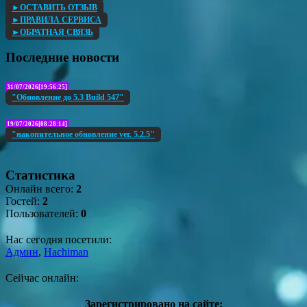
►ОСТАВИТЬ ОТЗЫВ
►ПРАВИЛА СЕРВИСА
►ОБРАТНАЯ СВЯЗЬ
Последние новости
31/07/2026[19:56:25]
"Обновление до 5.3 Build 547"
19/07/2026[08:28:14]
"накопительное обновление ver. 5.2.5"
Статистика
Онлайн всего:
2
Гостей:
2
Пользователей:
0
Нас сегодня посетили:
Админ
,
Hachiman
Сейчас онлайн:
Зарегистрировано на сайте: