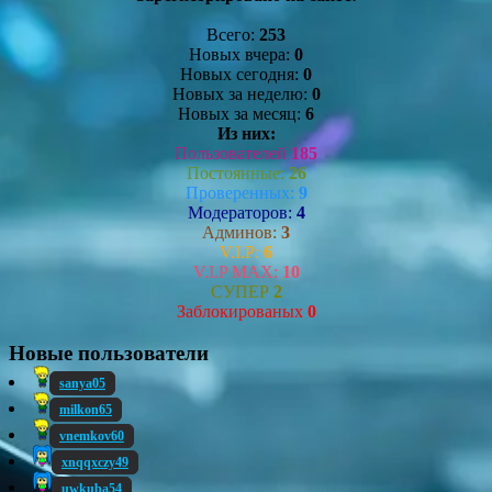
Всего:
253
Новых вчера:
0
Новых сегодня:
0
Новых за неделю:
0
Новых за месяц:
6
Из них:
Пользователей
185
Постоянные:
26
Проверенных:
9
Модераторов:
4
Админов:
3
V.I.P:
6
V.I.P MAX:
10
СУПЕР
2
Заблокированых
0
Новые пользователи
sanya05
milkon65
vnemkov60
xnqqxczy49
uwkuba54