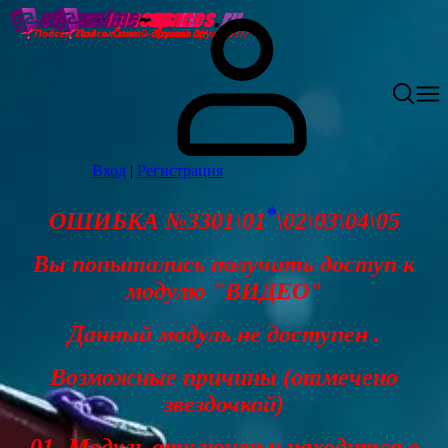
Вход
|
Регистрация
*
ОШИБКА №3301\01
\02\03\04\05
Вы попытались получить доступ к
модулю "ВИДЕО"
Данный модуль не доступен .
Возможные причины (отмечено
звездочкой)
01- Модуль отключен и находится в