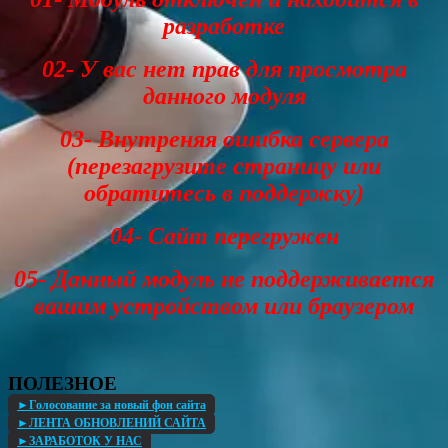
разработке
02- У вас нет прав для просмотра
данного модуля
03- Внутреняя ошибка сервера
(перезагрузите страницу или
обратитесь в поддержку)
04- Сайт перегружен
05- Данный модуль не поддерживается
вашим устройством или браузером
ПОЛЕЗНОЕ
►Голосование за новый фон сайта
►ЛЕНТА ОБНОВЛЕНИЙ САЙТА
►ЗАРАБОТОК У НАС