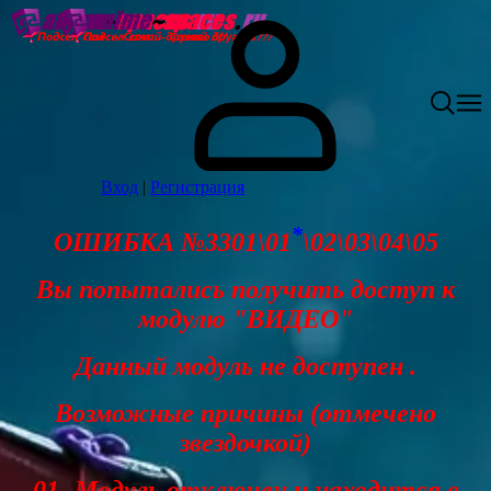
Вход
|
Регистрация
*
ОШИБКА №3301\01
\02\03\04\05
Вы попытались получить доступ к
модулю "ВИДЕО"
Данный модуль не доступен .
Возможные причины (отмечено
звездочкой)
01- Модуль отключен и находится в