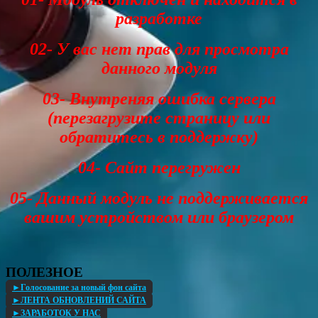
разработке
02- У вас нет прав для просмотра
данного модуля
03- Внутреняя ошибка сервера
(перезагрузите страницу или
обратитесь в поддержку)
04- Сайт перегружен
05- Данный модуль не поддерживается
вашим устройством или браузером
ПОЛЕЗНОЕ
►Голосование за новый фон сайта
►ЛЕНТА ОБНОВЛЕНИЙ САЙТА
►ЗАРАБОТОК У НАС