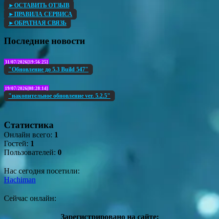
►ОСТАВИТЬ ОТЗЫВ
►ПРАВИЛА СЕРВИСА
►ОБРАТНАЯ СВЯЗЬ
Последние новости
31/07/2026[19:56:25]
"Обновление до 5.3 Build 547"
19/07/2026[08:28:14]
"накопительное обновление ver. 5.2.5"
Статистика
Онлайн всего:
1
Гостей:
1
Пользователей:
0
Нас сегодня посетили:
Hachiman
Сейчас онлайн:
Зарегистрировано на сайте: