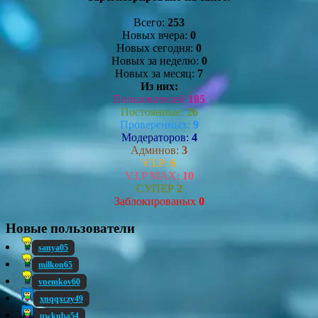
Всего:
253
Новых вчера:
0
Новых сегодня:
0
Новых за неделю:
0
Новых за месяц:
7
Из них:
Пользователей
185
Постоянные:
26
Проверенных:
9
Модераторов:
4
Админов:
3
V.I.P:
6
V.I.P MAX:
10
СУПЕР
2
Заблокированых
0
Новые пользователи
sanya05
milkon65
vnemkov60
xnqqxczy49
uwkuba54