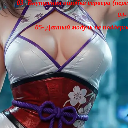
03- Внутреняя ошибка сервера (пер
04-
05- Данный модуль не поддер