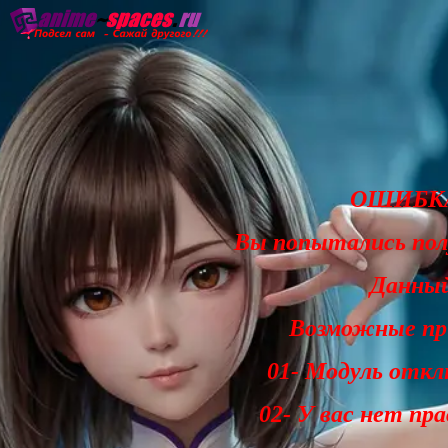
Главная
Озвучка
Субтитры
Он
ОШИБКА
Вы попытались по
Данный
Возможные при
01- Модуль откл
02- У вас нет пр