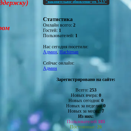
оддержку)
"накопительное обновление ver. 5.2.5"
Статистика
Онлайн всего:
2
ром
Гостей:
1
Пользователей:
1
Нас сегодня посетили:
Админ
,
Hachiman
Сейчас онлайн:
Админ
Зарегистрировано на сайте:
Всего:
253
Новых вчера:
0
Новых сегодня:
0
Новых за неделю:
0
Новых за месяц:
7
Из них:
Пользователей
185
Постоянные:
26