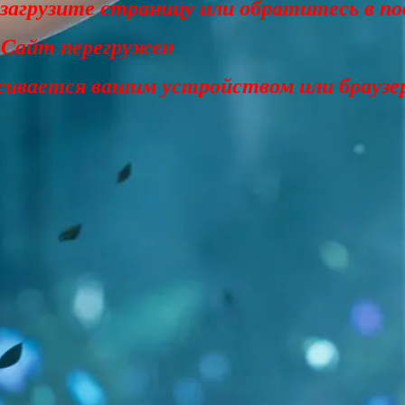
езагрузите страницу или обратитесь в п
 Сайт перегружен
живается вашим устройством или браузе