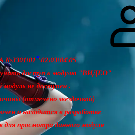
гоинги
Дополнительно
Форум
Видео
Блог
Галерея
О нас
*
 №3301\01
\02\03\04\05
лучить доступ к модулю "ВИДЕО"
 модуль не доступен .
чины (отмечено звездочкой)
ючен и находится в разработке
ав для просмотра данного модуля