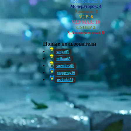
Проверенных:
9
Модераторов:
4
Админов:
3
V.I.P:
6
V.I.P MAX:
10
СУПЕР
2
Заблокированых
0
Новые пользователи
sanya05
milkon65
vnemkov60
xnqqxczy49
uwkuba54