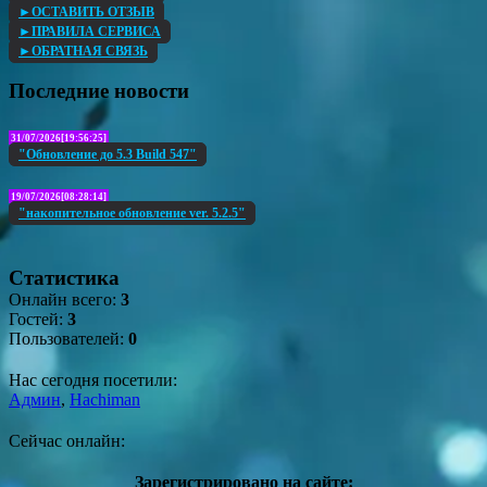
►ОСТАВИТЬ ОТЗЫВ
►ПРАВИЛА СЕРВИСА
►ОБРАТНАЯ СВЯЗЬ
Последние новости
31/07/2026[19:56:25]
"Обновление до 5.3 Build 547"
19/07/2026[08:28:14]
"накопительное обновление ver. 5.2.5"
Статистика
Онлайн всего:
3
Гостей:
3
Пользователей:
0
Нас сегодня посетили:
Админ
,
Hachiman
Сейчас онлайн:
Зарегистрировано на сайте: