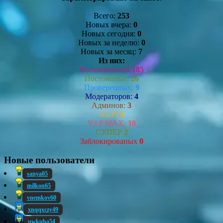
Всего:
253
Новых вчера:
0
Новых сегодня:
0
Новых за неделю:
0
Новых за месяц:
7
Из них:
Пользователей
185
Постоянные:
26
Проверенных:
9
Модераторов:
4
Админов:
3
V.I.P:
6
V.I.P MAX:
10
СУПЕР
2
Заблокированых
0
Новые пользователи
sanya05
milkon65
vnemkov60
xnqqxczy49
uwkuba54