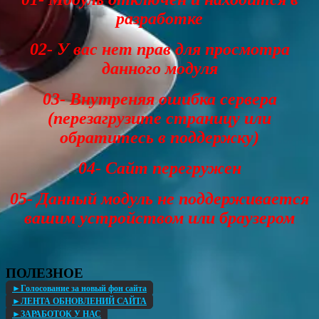
разработке
02- У вас нет прав для просмотра
данного модуля
03- Внутреняя ошибка сервера
(перезагрузите страницу или
обратитесь в поддержку)
04- Сайт перегружен
05- Данный модуль не поддерживается
вашим устройством или браузером
ПОЛЕЗНОЕ
►Голосование за новый фон сайта
►ЛЕНТА ОБНОВЛЕНИЙ САЙТА
►ЗАРАБОТОК У НАС