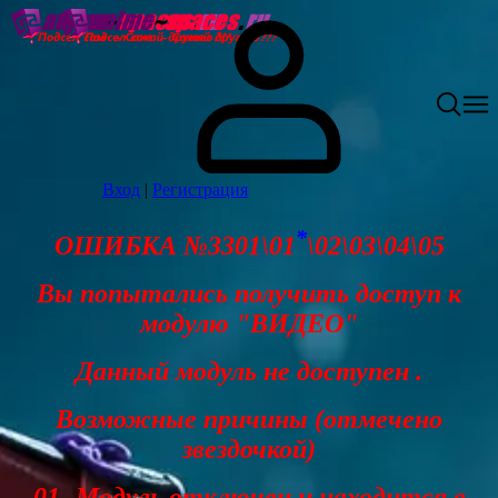
Вход
|
Регистрация
*
ОШИБКА №3301\01
\02\03\04\05
Вы попытались получить доступ к
модулю "ВИДЕО"
Данный модуль не доступен .
Возможные причины (отмечено
звездочкой)
01- Модуль отключен и находится в