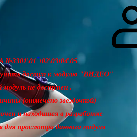
гоинги
Дополнительно
Форум
Видео
Блог
Галерея
О нас
*
 №3301\01
\02\03\04\05
лучить доступ к модулю "ВИДЕО"
 модуль не доступен .
чины (отмечено звездочкой)
ючен и находится в разработке
ав для просмотра данного модуля