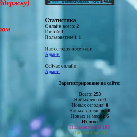
оддержку)
"накопительное обновление ver. 5.2.5"
Статистика
Онлайн всего:
2
ром
Гостей:
1
Пользователей:
1
Нас сегодня посетили:
Админ
Сейчас онлайн:
Админ
Зарегистрировано на сайте:
Всего:
253
Новых вчера:
0
Новых сегодня:
0
Новых за неделю:
0
Новых за месяц:
6
Из них:
Пользователей
185
Постоянные:
26