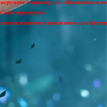
езагрузите страницу или обратитесь в п
 Сайт перегружен
живается вашим устройством или браузе