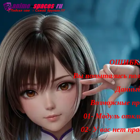
Главная
Озвучка
Субтитры
Он
ОШИБКА
Вы попытались по
Данный
Возможные при
01- Модуль откл
02- У вас нет пр