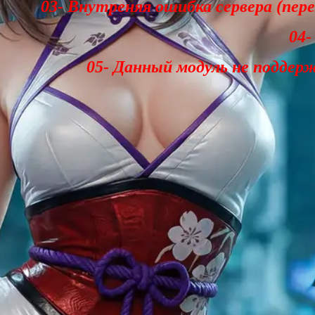
03- Внутреняя ошибка сервера (пер
04-
05- Данный модуль не поддер