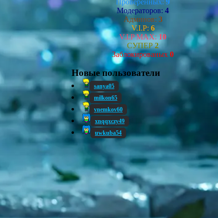
Проверенных:
9
Модераторов:
4
Админов:
3
V.I.P:
6
V.I.P MAX:
10
СУПЕР
2
Заблокированых
0
Новые пользователи
sanya05
milkon65
vnemkov60
xnqqxczy49
uwkuba54