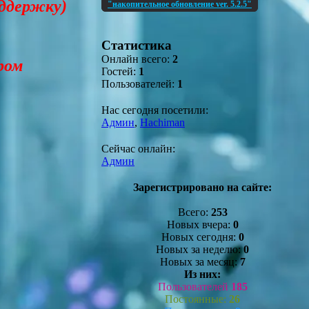
оддержку)
"накопительное обновление ver. 5.2.5"
Статистика
Онлайн всего:
2
ром
Гостей:
1
Пользователей:
1
Нас сегодня посетили:
Админ
,
Hachiman
Сейчас онлайн:
Админ
Зарегистрировано на сайте:
Всего:
253
Новых вчера:
0
Новых сегодня:
0
Новых за неделю:
0
Новых за месяц:
7
Из них:
Пользователей
185
Постоянные:
26