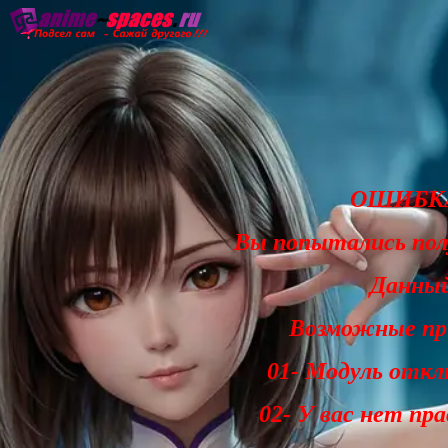
Главная
Озвучка
Субтитры
Он
ОШИБКА
Вы попытались по
Данный
Возможные при
01- Модуль откл
02- У вас нет пр