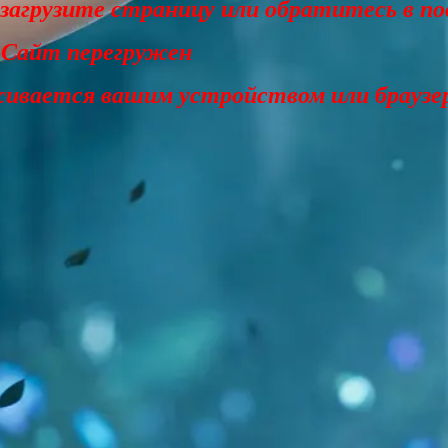
езагрузите страницу или обратитесь в п
 Сайт перегружен
живается вашим устройством или браузе