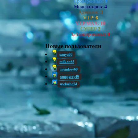
Проверенных:
9
Модераторов:
4
Админов:
3
V.I.P:
6
V.I.P MAX:
10
СУПЕР
2
Заблокированых
0
Новые пользователи
sanya05
milkon65
vnemkov60
xnqqxczy49
uwkuba54