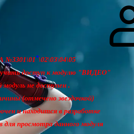
гоинги
Дополнительно
Форум
Видео
Блог
Галерея
О нас
*
 №3301\01
\02\03\04\05
лучить доступ к модулю "ВИДЕО"
 модуль не доступен .
чины (отмечено звездочкой)
ючен и находится в разработке
ав для просмотра данного модуля