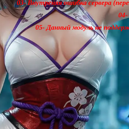
03- Внутреняя ошибка сервера (пер
04-
05- Данный модуль не поддер