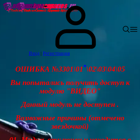
Вход
|
Регистрация
*
ОШИБКА №3301\01
\02\03\04\05
Вы попытались получить доступ к
модулю "ВИДЕО"
Данный модуль не доступен .
Возможные причины (отмечено
звездочкой)
01- Модуль отключен и находится в