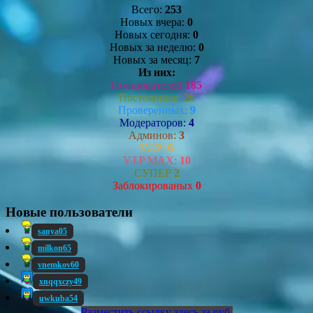
Всего:
253
Новых вчера:
0
Новых сегодня:
0
Новых за неделю:
0
Новых за месяц:
7
Из них:
Пользователей
185
Постоянные:
26
Проверенных:
9
Модераторов:
4
Админов:
3
V.I.P:
6
V.I.P MAX:
10
СУПЕР
2
Заблокированых
0
Новые пользователи
sanya05
milkon65
vnemkov60
xnqqxczy49
uwkuba54
Разместить ссылку здесь за
руб.