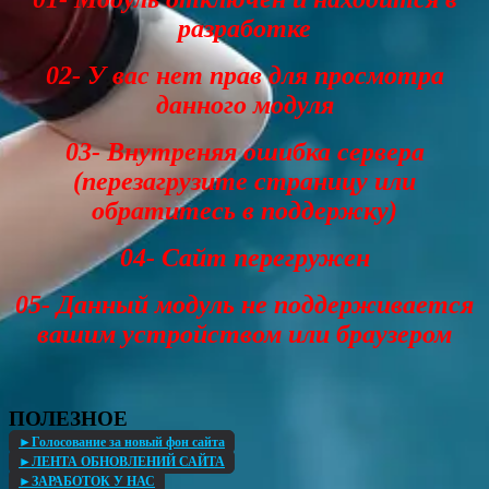
разработке
02- У вас нет прав для просмотра
данного модуля
03- Внутреняя ошибка сервера
(перезагрузите страницу или
обратитесь в поддержку)
04- Сайт перегружен
05- Данный модуль не поддерживается
вашим устройством или браузером
ПОЛЕЗНОЕ
►Голосование за новый фон сайта
►ЛЕНТА ОБНОВЛЕНИЙ САЙТА
►ЗАРАБОТОК У НАС