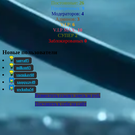
Постоянные:
26
Проверенных:
9
Модераторов:
4
Админов:
3
V.I.P:
6
V.I.P MAX:
10
СУПЕР
2
Заблокированых
0
Новые пользователи
sanya05
milkon65
vnemkov60
xnqqxczy49
uwkuba54
Разместить ссылку здесь за
руб.
Поставить к себе на сайт