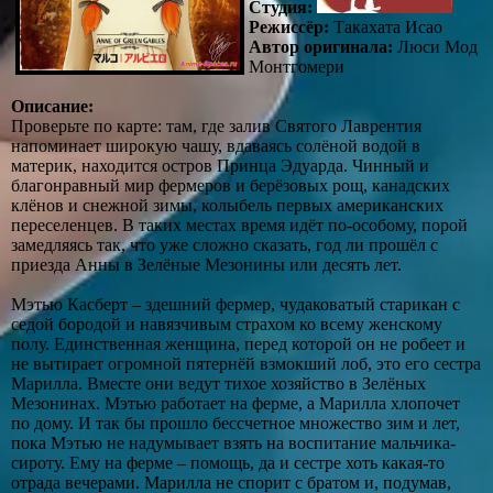
Студия:
Режиссёр:
Такахата Исао
Автор оригинала:
Люси Мод
Монтгомери
Описание:
Проверьте по карте: там, где залив Святого Лаврентия
напоминает широкую чашу, вдаваясь солёной водой в
материк, находится остров Принца Эдуарда. Чинный и
благонравный мир фермеров и берёзовых рощ, канадских
клёнов и снежной зимы, колыбель первых американских
переселенцев. В таких местах время идёт по-особому, порой
замедляясь так, что уже сложно сказать, год ли прошёл с
приезда Анны в Зелёные Мезонины или десять лет.
Мэтью Касберт – здешний фермер, чудаковатый старикан с
седой бородой и навязчивым страхом ко всему женскому
полу. Единственная женщина, перед которой он не робеет и
не вытирает огромной пятернёй взмокший лоб, это его сестра
Марилла. Вместе они ведут тихое хозяйство в Зелёных
Мезонинах. Мэтью работает на ферме, а Марилла хлопочет
по дому. И так бы прошло бессчетное множество зим и лет,
пока Мэтью не надумывает взять на воспитание мальчика-
сироту. Ему на ферме – помощь, да и сестре хоть какая-то
отрада вечерами. Марилла не спорит с братом и, подумав,