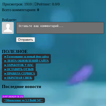
Просмотров
:
1910
|
Рейтинг
:
0.0
/
0
Всего комментариев
:
0
Войдите:
Отправить
ПОЛЕЗНОЕ
►Голосование за новый фон сайта
►ЛЕНТА ОБНОВЛЕНИЙ САЙТА
►ЗАРАБОТОК У НАС
►ОСТАВИТЬ ОТЗЫВ
►ПРАВИЛА СЕРВИСА
►ОБРАТНАЯ СВЯЗЬ
Последние новости
31/07/2026[19:56:25]
"Обновление до 5.3 Build 547"