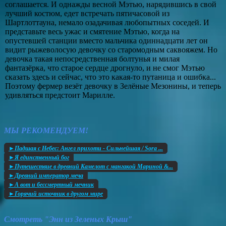
соглашается. И однажды весной Мэтью, нарядившись в свой
лучший костюм, едет встречать пятичасовой из
Шартлоттауна, немало озадачивая любопытных соседей. И
представьте весь ужас и смятение Мэтью, когда на
опустевшей станции вместо мальчика одиннадцати лет он
видит рыжеволосую девочку со старомодным саквояжем. Но
девочка такая непосредственная болтунья и милая
фантазёрка, что старое сердце дрогнуло, и не смог Мэтью
сказать здесь и сейчас, что это какая-то путаница и ошибка...
Поэтому фермер везёт девочку в Зелёные Мезонины, и теперь
удивляться предстоит Марилле.
МЫ РЕКОМЕНДУЕМ!
►Падшая с Небес: Ангел прихоти - Сильнейшая / Sora ...
►Я единственный бог
►Путешествие в древний Камелот с мангакой Мариной &...
►Древний император меча
►А вот и бессмертный мечник
►Горячий источник в другом мире
Смотреть "Энн из Зеленых Крыш"