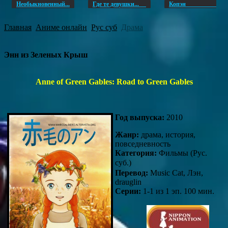
Необыкновенный...
Где те девушки...
Копэ
Главная
Аниме онлайн
Рус суб
Драма
Энн из Зеленых Крыш
Anne of Green Gables: Road to Green Gables
Год выпуска:
2010
Жанр:
драма, история,
повседневность
Категория:
Фильмы (Рус.
суб.) 
Перевод:
Music Cat, Лэн,
drauglin
Серии:
1-1 из 1 эп. 100 мин.