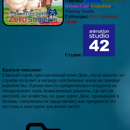
Озвучка:
AniStar
,
AnimeVost
,
Dream Cast
,
FumoDub
,
Nineteg Studio
Субтитры:
FSG YakuSub
Studio
Студия:
Краткое описание:
Главный герой, прославленный воин Диас, после многих лет
службы получает в награду собственные земли на границе
королевства. Однако вместо процветающего владения он
обнаруживает лишь безжизненные равнины, где нет ни
жителей, ни хозяйства, ни даже дорог. Диас, привыкший к
битвам, совершенно не представляет, как превратить эту
пустошь в пригодное для жизни место.