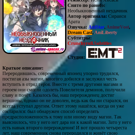
Снято по ранобэ:
Необыкновенный неудачник
Автор оригинала:
Сираиси
Арата
Озвучка:
AniStar
,
AnimeVost
,
Dream Cast
,
AniLiberty
Субтитры:
Crunchyroll.Subtitles
Студия:
Краткое описание:
Переродившись, современный японец упорно трудился,
постигая азы магии, многого добился и заслужил честь
вступить в отряд героя. Вместе с тремя другими магами и
героем они смогли одолеть Повелителя демонов, получили
славу и почёт. Казалось бы, наш перерожденец достиг
вершины, однако он не доволен, ведь как бы ни старался, он
всегда уступал другим. Ответ этому нашёлся, когда он уже
состарился: был обнаружен способ определять
предрасположенность к тому или иному виду магии. Так
выяснилось, что у него нет дара ни к какой магии. Зато у него
есть навык второго перерождения! И вот прошло четыреста
лет, наш современник снова переродился и живёт свою