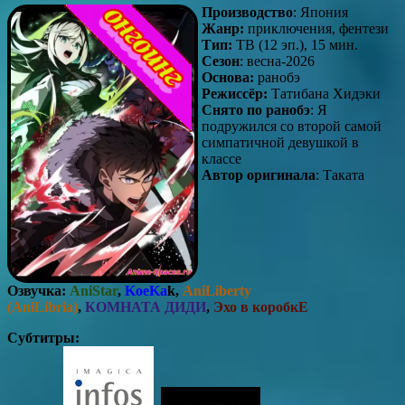
Производство
: Япония
Жанр:
приключения, фентези
Тип:
ТВ (12 эп.), 15 мин.
Сезон
: весна-2026
Основа:
ранобэ
Режиссёр:
Татибана Хидэки
Снято по ранобэ
: Я
подружился со второй самой
симпатичной девушкой в
классе
Автор оригинала
: Таката
Озвучка:
AniStar
,
KoeKa
k,
AniLiberty
(AniLibria)
,
КОМНАТА ДИДИ
,
Эхо в коробкЕ
Субтитры: