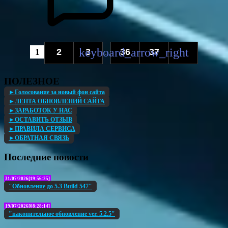
1
2
3
36
37
...
ПОЛЕЗНОЕ
►Голосование за новый фон сайта
►ЛЕНТА ОБНОВЛЕНИЙ САЙТА
►ЗАРАБОТОК У НАС
►ОСТАВИТЬ ОТЗЫВ
►ПРАВИЛА СЕРВИСА
►ОБРАТНАЯ СВЯЗЬ
Последние новости
31/07/2026[19:56:25]
"Обновление до 5.3 Build 547"
19/07/2026[08:28:14]
"накопительное обновление ver. 5.2.5"