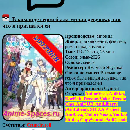
В команде героя была милая девушка, так
что я признался ей
Производство:
Япония
Жанр:
приключения, фэнтези,
романтика, комедия
Тип:
ТВ (13 эп.), 25 мин.
Сезон:
зима-2026
Основа:
манга
Режиссёр:
Ямамото Ясутака
Снято по манге:
В команде
героя была милая девушка, так
что я признался ей
Автор оригинала:
Суисэй
Озвучка:
AnimeVost, AniStar,
KoeKak, DreamyVoice, Dream
Cast, AniDUB, AniLiberty
(AniLibria), SHIZA Project,
AniBaza, Midori Noizu, Youkai
Studio, CapySound, AniCosmic
Субтитры:
Crunchyroll