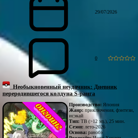
29/07/2026
0
Необыкновенный неудачник: Дневник
переродившегося колдуна S-ранга
Производство:
Япония
Жанр:
приключения, фэнтези,
исэкай
Тип:
ТВ (>12 эп.), 25 мин.
Сезон:
лето-2026
Основа:
ранобэ
Режиссёр:
Исии Хисаси