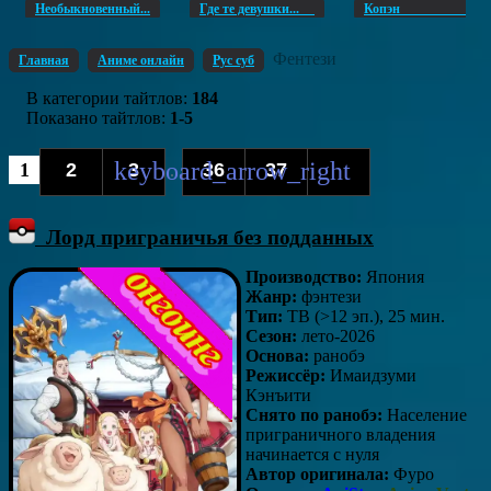
Необыкновенный...
Где те девушки...
Копэ
Фентези
Главная
Аниме онлайн
Рус суб
В категории тайтлов
:
184
Показано тайтлов
:
1-5
1
2
3
36
37
...
Лорд приграничья без подданных
Производство:
Япония
Жанр:
фэнтези
Тип:
ТВ (>12 эп.), 25 мин.
Сезон:
лето-2026
Основа:
ранобэ
Режиссёр:
Имаидзуми
Кэнъити
Снято по ранобэ:
Население
приграничного владения
начинается с нуля
Автор оригинала:
Фуро