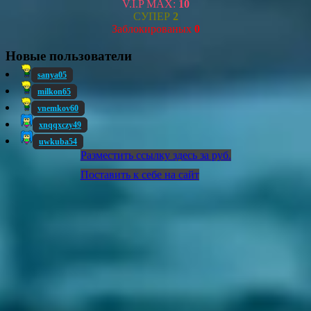
V.I.P MAX:
10
СУПЕР
2
Заблокированых
0
Новые пользователи
sanya05
milkon65
vnemkov60
xnqqxczy49
uwkuba54
Разместить ссылку здесь за
руб.
Поставить к себе на сайт