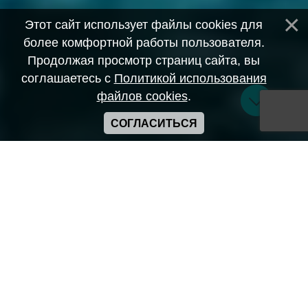
Этот сайт использует файлы cookies для
более комфортной работы пользователя.
Продолжая просмотр страниц сайта, вы
соглашаетесь с
Политикой использования
файлов cookies
.
СОГЛАСИТЬСЯ
Copyright ANIME-SPACES © 2026
Самозанятый Беляков Владимир Алексеевич ИНН:
643569328903
Сайт может содержать материалы порнографического
характера
а также сцены насилия. Просьба если вам нет 18 лет,