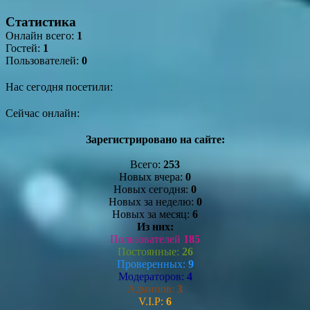
Статистика
Онлайн всего:
1
Гостей:
1
Пользователей:
0
Нас сегодня посетили:
Сейчас онлайн:
Зарегистрировано на сайте:
Всего:
253
Новых вчера:
0
Новых сегодня:
0
Новых за неделю:
0
Новых за месяц:
6
Из них:
Пользователей
185
Постоянные:
26
Проверенных:
9
Модераторов:
4
Админов:
3
V.I.P:
6