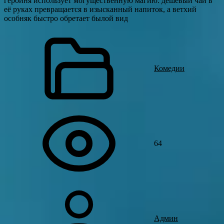
героиня использует могущественную магию: дешёвый чай в
её руках превращается в изысканный напиток, а ветхий
особняк быстро обретает былой вид
Комедии
64
Админ