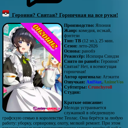
Героиня? Святая? Горничная на все руки!
Производство:
Япония
Жанр:
комедия, исэкай,
фэнтези
Тип: ТВ
(12 эп.), 25 мин.
Сезон:
лето-2026
Основа:
ранобэ
Режиссёр:
Исихира Синдзи
Снято по ранобэ:
Героиня?
Святая? Нет, я всемогущая
горничная!
Автор оригинала:
Атэкити
Озвучкая:
AniStar
,
AnimeVos
Субтитры:
Crunchyroll
Студия:
Краткое описание:
Мелоди устраивается
служанкой в обедневшую
графскую семью в королевстве Теолас. Она берётся за любую
работу: уборку, сервировку, охоту, мелкий ремонт. При этом