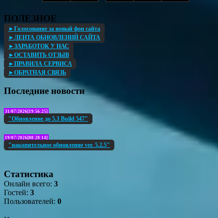
ПОЛЕЗНОЕ
►Голосование за новый фон сайта
►ЛЕНТА ОБНОВЛЕНИЙ САЙТА
►ЗАРАБОТОК У НАС
►ОСТАВИТЬ ОТЗЫВ
►ПРАВИЛА СЕРВИСА
►ОБРАТНАЯ СВЯЗЬ
Последние новости
31/07/2026[19:56:25]
"Обновление до 5.3 Build 547"
19/07/2026[08:28:14]
"накопительное обновление ver. 5.2.5"
Статистика
Онлайн всего:
3
Гостей:
3
Пользователей:
0