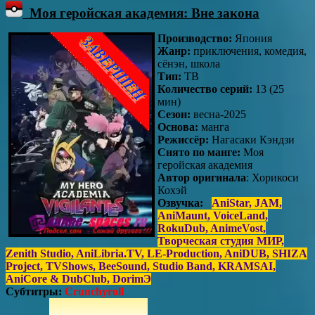
Моя геройская академия: Вне закона
Производство:
Япония
Жанр:
приключения, комедия,
сёнэн, школа
Тип:
ТВ
Количество серий:
13 (25
мин)
Сезон:
весна-2025
Основа:
манга
Режиссёр:
Нагасаки Кэндзи
Снято по манге:
Моя
геройская академия
Автор оригинала
: Хорикоси
Кохэй
Озвучка:
AniStar, JAM,
AniMaunt, VoiceLand,
RokuDub, AnimeVost,
Творческая студия МИР,
Zenith Studio, AniLibria.TV, LE-Production, AniDUB​​​​​​​, SHIZA
Project​​​​​​​, TVShows​​​​​​​, BeeSound​​​​​​​, Studio Band​​​​​​​, KRAMSAI​​​​​​​,
AniCore & DubClub​​​​​​​, DorimЭ
Субтитры:
Crunchyroll