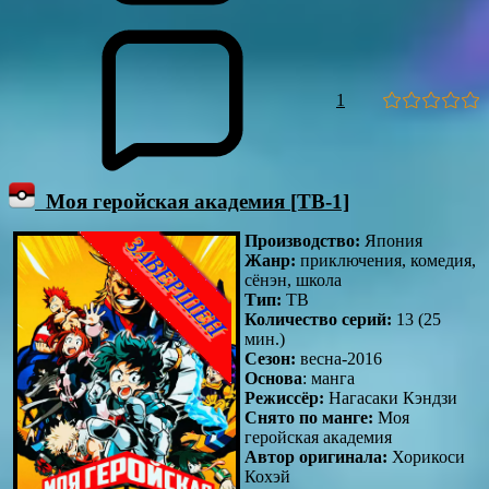
1
Моя геройская академия [ТВ-1]
Производство:
Япония
Жанр:
приключения, комедия,
сёнэн, школа
Тип:
ТВ
Количество серий:
13 (25
мин.)
Сезон:
весна-2016
Основа
: манга
Режиссёр:
Нагасаки Кэндзи
Снято по манге:
Моя
геройская академия
Автор оригинала:
Хорикоси
Кохэй