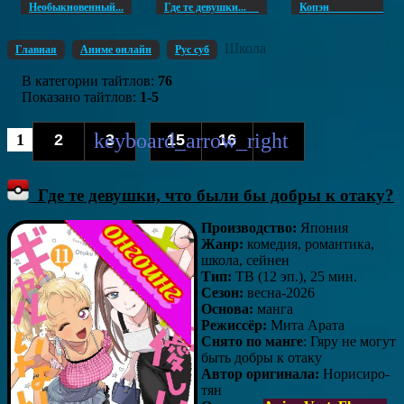
Необыкновенный...
Где те девушки...
Копэ
Школа
Главная
Аниме онлайн
Рус суб
В категории тайтлов
:
76
Показано тайтлов
:
1-5
1
2
3
15
16
...
Где те девушки, что были бы добры к отаку?
Производство:
Япония
Жанр:
комедия, романтика,
школа, сейнен
Тип:
ТВ (12 эп.), 25 мин.
Сезон:
весна-2026
Основа:
манга
Режиссёр:
Мита Арата
Снято по манг
е
: Гяру не могут
быть добры к отаку
Автор оригинала:
Норисиро-
тян