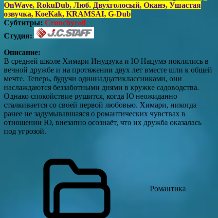
OnWave, RokuDub, Люб. Двухголосый, Оканэ, Ушастая
озвучка, KoeKak, KRAMSAI, G-Dub
Субтитры:
Crunchyroll
Студия:
Описание:
В средней школе Химари Инудзука и Ю Нацумэ поклялись в
вечной дружбе и на протяжении двух лет вместе шли к общей
мечте. Теперь, будучи одиннадцатиклассниками, они
наслаждаются беззаботными днями в кружке садоводства.
Однако спокойствие рушится, когда Ю неожиданно
сталкивается со своей первой любовью. Химари, никогда
ранее не задумывавшаяся о романтических чувствах в
отношении Ю, внезапно осознаёт, что их дружба оказалась
под угрозой.
Романтика