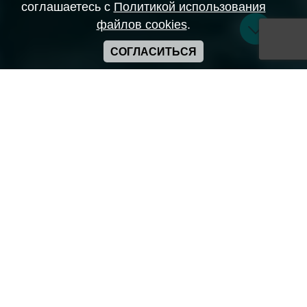
соглашаетесь с
Политикой использования
файлов cookies
.
СОГЛАСИТЬСЯ
Copyright ANIME-SPACES © 2026
Самозанятый Беляков Владимир Алексеевич ИНН:
643569328903
Сайт может содержать материалы порнографического
характера
а также сцены насилия. Просьба если вам нет 18 лет,
покинуть сайт.
Политика конфиденциальности
Пользовательское соглашение
Политика использования cookie