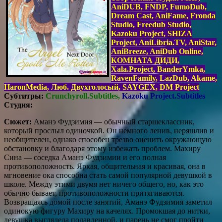
AniDUB, FNDP, FumoDub,
Dream Cast, AniFame, Fronda
Studio, Freedub Studio,
Kazoku Project, SHIZA
Project, AniLibria.TV, AniStar,
AniBreeze, AniDub Online,
КОМНАТА ДИДИ,
Xala.Project, BanderYmka,
RavenFamily, LazDub, Akame,
HaronMedia, Люб. Двухголосый, SAYGEX, DM Project
Субтитры:
Crunchyroll.Subtitles,
Kazoku Project.Subtitles
Студия:
Сюжет:
Аманэ Фудзимия — обычный старшеклассник,
который прослыл одиночкой. Он немного ленив, неряшлив и
необщителен, однако способен трезво оценить окружающую
обстановку и благодаря этому избежать проблем. Махиру
Сина — соседка Аманэ Фудзимии и его полная
противоположность. Яркая, общительная и красивая, она в
мгновение ока способна стать самой популярной девушкой в
школе. Между этими двумя нет ничего общего, но, как это
обычно бывает, противоположности притягиваются.
Возвращаясь домой после занятий, Аманэ Фудзимия заметил
одинокую фигуру Махиру на качелях. Промокшая до нитки,
девушка выглядела подавленной, и парень не смог пройти