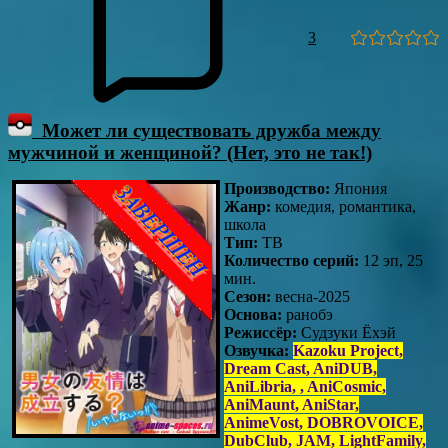
3
Может ли существовать дружба между
мужчиной и женщиной? (Нет, это не так!)
Производство:
Япония
Жанр:
комедия, романтика,
школа
Тип:
ТВ
Количество серий:
12 эп, 25
мин.
Сезон:
весна-2025
Основа:
ранобэ
Режиссёр:
Судзуки Ёхэй
Озвучка:
Kazoku Project,
Dream Cast, AniDUB,
AniLibria, , AniCosmic,
AniMaunt, AniStar,
AnimeVost, DOBROVOICE,
DubClub, JAM, LightFamily,