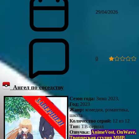
29/04/2026
0
Ангел по соседству
Сезон года:
Зима 2023,
Год:
2023
Жанр:
комедия, романтика,
школа
Количество серий:
12 из 12
Тип:
ТВ-сериал
Озвучка:
AnimeVost, OnWave,
Творческая студия МИР,