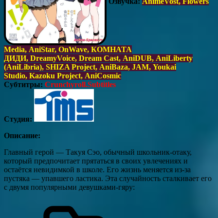
Озвучка:
AnimeVost, Flowers
Media, AniStar, OnWave, КОМНАТА
ДИДИ, DreamyVoice, Dream Cast, AniDUB, AniLiberty
(AniLibria), SHIZA Project, AniBaza, JAM, Youkai
Studio, Kazoku Project, AniCosmic
Субтитры:
Crunchyroll.Subtitles
Студия:
Описание:
Главный герой — Такуя Сэо, обычный школьник‑отаку,
который предпочитает прятаться в своих увлечениях и
остаётся невидимкой в школе. Его жизнь меняется из‑за
пустяка — упавшего ластика. Эта случайность сталкивает его
с двумя популярными девушками‑гяру: