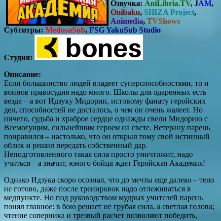
Озвучка:
AniLibria.TV
, J
AM
,
Onibaku
,
SHIZA Project
,
Animedia
,
TVShows
Субтитры:
MedusaSub
,
FSG YakuSub Studio
Студия:
Описание:
Если большинство людей владеет суперспособностями, то и
воинов правосудия надо много. Школы для одаренных есть
везде – а вот Идзуку Мидории, истовому фанату геройских
дел, способностей не досталось, о чем он очень жалеет. Но
ничего, судьба и храброе сердце однажды свели Мидорию с
Всемогущим, сильнейшим героем на свете. Ветерану парень
понравился – настолько, что он открыл тому свой истинный
облик и решил передать собственный дар.
Неподготовленного такая сила просто уничтожит, надо
учиться – а значит, юного бойца ждет Геройская Академия!
Однако Идзука скоро осознал, что до мечты еще далеко – тело
не готово, даже после тренировок надо отлеживаться в
медпункте. Но под руководством мудрых учителей парень
понял главное: в бою решает не грубая сила, а светлая голова;
чтение соперника и трезвый расчет позволяют победить,