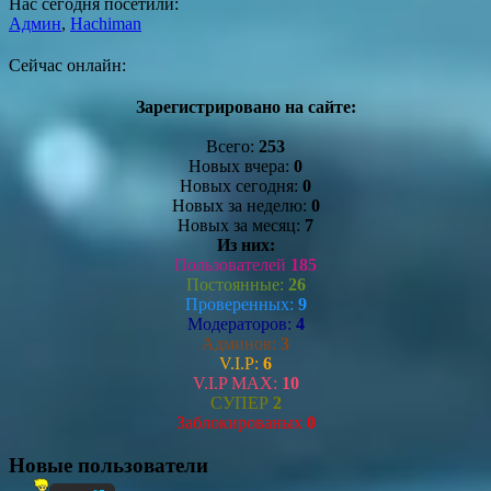
Нас сегодня посетили:
Админ
,
Hachiman
Сейчас онлайн:
Зарегистрировано на сайте:
Всего:
253
Новых вчера:
0
Новых сегодня:
0
Новых за неделю:
0
Новых за месяц:
7
Из них:
Пользователей
185
Постоянные:
26
Проверенных:
9
Модераторов:
4
Админов:
3
V.I.P:
6
V.I.P MAX:
10
СУПЕР
2
Заблокированых
0
Новые пользователи