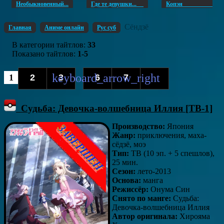
Необыкновенный...
Где те девушки...
Копэ
Сёндзё
Главная
Аниме онлайн
Рус суб
В категории тайтлов
:
33
Показано тайтлов
:
1-5
1
2
3
6
7
...
Судьба: Девочка-волшебница Иллия [ТВ-1]
Производство:
Япония
Жанр:
приключения, маха-
сёдзё, моэ
Тип:
ТВ (10 эп. + 5 спешлов),
25 мин.
Сезон:
лето-2013
Основа:
манга
Режиссёр:
Онума Син
Снято по манге:
Судьба:
Девочка-волшебница Иллия
Автор оригинала:
Хирояма