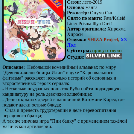
Сезон:
лето-2019
Основа:
манга
Режиссёр:
Онума Син
Снято по манге:
Fate/Kaleid
Liner Prisma Illya Drei!
Автор оригинала:
Хирояма
Хироси
Озвучка:
SHIZA Project,
ХЗ
Лол
Субтитры:
присутствуют
Студия:
Описание:
Небольшой комедийный альманах по миру
"Девочки-волшебницы Илии" в духе "Карнавального
фантазма" расскажет несколько историй об основных и
второстепенных героях сериала:
- Несколько неудачных попыток Руби найти подходящую
кандидатуру на роль девочки-волшебницы;
- День открытых дверей в лапшичной Котомине Кирея, где
подают адски острые блюда;
- Сила и прелесть трудотерапии в деле перевоспитания
нерадивого братца;
А так же эпичная игра "Пни банку" с применением тяжёлой
магической артиллерии.