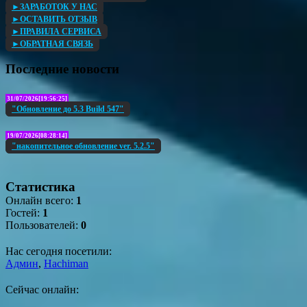
►ЗАРАБОТОК У НАС
►ОСТАВИТЬ ОТЗЫВ
►ПРАВИЛА СЕРВИСА
►ОБРАТНАЯ СВЯЗЬ
Последние новости
31/07/2026[19:56:25]
"Обновление до 5.3 Build 547"
19/07/2026[08:28:14]
"накопительное обновление ver. 5.2.5"
Статистика
Онлайн всего:
1
Гостей:
1
Пользователей:
0
Нас сегодня посетили:
Админ
,
Hachiman
Сейчас онлайн: