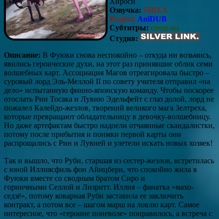
Хироси
Озвучка:
SHIZA
Project,
AniDUB
Субтитры:
спешлы
Студия:
Описание:
В Фуюки снова неспокойно – откуда ни возьмись,
явились героические духи, на этот раз принявшие облик семи
волшебных карт. Ассоциация Магов отреагировала быстро –
суровый лорд Эль-Меллой II по совету учителя отправил «на
дело» испытанную финно-японскую команду. Чтобы поскорее
отослать Рин Тосака и Лувию Эдельфейт с глаз долой, лорд не
пожалел Калейдо-жезлов, творений великого мага Зелтреха,
которые превращают обладательницу в девочку-волшебницу.
Но даже артефактам быстро надоели отчаянные скандалистки,
потому после прибытия и поимки первой карты они
распрощались с Рин и Лувией и улетели искать новых хозяек!
Так и вышло, что Руби, старшая из сестер-жезлов, встретилась
с юной Иллиясфиль фон Айнцберн, что спокойно жила в
Фуюки вместе со сводным братом Сиро и
горничными Селлой и Лизритт. Иллия – фанатка «махо-
седзё», потому коварная Руби заставила ее заключить
контракт, а потом все – шагом марш на ловлю карт. Самое
интересное, что «героине поневоле» понравилось, а встреча с