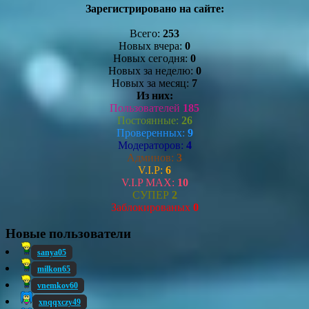
Зарегистрировано на сайте:
Всего:
253
Новых вчера:
0
Новых сегодня:
0
Новых за неделю:
0
Новых за месяц:
7
Из них:
Пользователей
185
Постоянные:
26
Проверенных:
9
Модераторов:
4
Админов:
3
V.I.P:
6
V.I.P MAX:
10
СУПЕР
2
Заблокированых
0
Новые пользователи
sanya05
milkon65
vnemkov60
xnqqxczy49