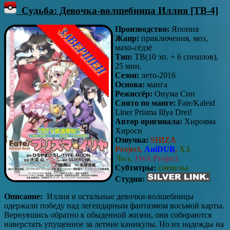
Судьба: Девочка-волшебница Иллия [ТВ-4]
Производство:
Япония
Жанр:
приключения, моэ,
махо-сёдзё
Тип:
ТВ(10 эп. + 6 спешлов),
25 мин.
Сезон:
лето-2016
Основа:
манга
Режиссёр:
Онума Син
Снято по манге:
Fate/Kaleid
Liner Prisma Illya Drei!
Автор оригинала:
Хирояма
Хироси
Озвучка:
SHIZA
Project,
AniDUB
,
ХЗ
Лол,
JWA Project
Субтитры:
спешлы
Студия:
Описание:
Иллия и остальные девочки-волшебницы
одержали победу над легендарным фантазмом восьмой карты.
Вернувшись обратно к обыденной жизни, они собираются
наверстать упущенное за летние каникулы. Но их надежды на