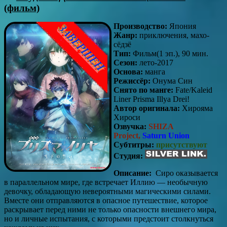
(фильм)
Производство:
Япония
Жанр:
приключения, махо-
сёдзё
Тип:
Фильм(1 эп.), 90 мин.
Сезон:
лето-2017
Основа:
манга
Режиссёр:
Онума Син
Снято по манге:
Fate/Kaleid
Liner Prisma Illya Drei!
Автор оригинала:
Хирояма
Хироси
Озвучка:
SHIZA
Project,
Saturn Union
Субтитры:
присутствуют
Студия:
Описание:
Сиро оказывается
в параллельном мире, где встречает Иллию — необычную
девочку, обладающую невероятными магическими силами.
Вместе они отправляются в опасное путешествие, которое
раскрывает перед ними не только опасности внешнего мира,
но и личные испытания, с которыми предстоит столкнуться