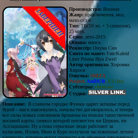
Производство:
Япония
Жанр:
приключения, моэ,
махо-сёдзё
Тип:
ТВ(10 эп. + 5 спешлов),
25 мин.
Сезон:
лето-2015
Основа:
манга
Режиссёр:
Онума Син
Снято по манге:
Fate/Kaleid
Liner Prisma Illya Zwei!
Автор оригинала:
Хирояма
Хироси
Озвучка:
SHIZA
Project,
AniDUB
,
ХЗ Лол
Субтитры:
спешлы
Студия:
Описание:
В славном городке Фуюки царит затишье перед
бурей – маги навоевались, начальство договорилось, и теперь
все силы новых союзников брошены на поиски таинственной
восьмой карты, символ которой неизвестен ни Церкви, ни
Ассоциации. Ну а пока серьезные люди работают за
кулисами, Иллия, Мию и Куро получили заслуженные летние
каникулы, которые могут провести как обычные школьницы!