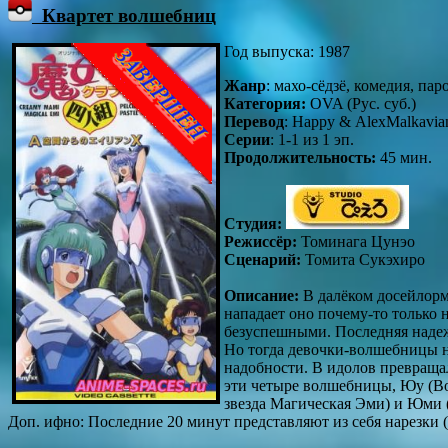
Квартет волшебниц
Год выпуска: 1987
Жанр
: махо-сёдзё, комедия, пар
Категория:
OVA (Рус. суб.)
Перевод
: Нарру & AlexMalkavia
Серии
: 1-1 из 1 эп.
Продолжительность:
45 мин.
Студия:
Режиссёр:
Томинага Цунэо
Сценарий:
Томита Сукэхиро
Описание:
В далёком досейлорм
нападает оно почему-то только
безуспешными. Последняя надеж
Но тогда девочки-волшебницы н
надобности. В идолов превращал
эти четыре волшебницы, Юу (В
звезда Магическая Эми) и Юми 
Доп. ифно: Последние 20 минут представляют из себя нарезки 