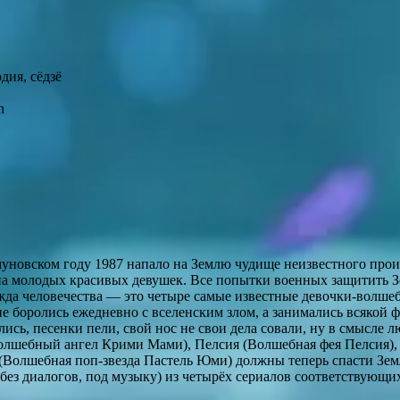
одия, сёдзё
n
уновском году 1987 напало на Землю чудище неизвестного про
 на молодых красивых девушек. Все попытки военных защитить 
да человечества — это четыре самые известные девочки-волше
е боролись ежедневно с вселенским злом, а занимались всякой 
ись, песенки пели, свой нос не свои дела совали, ну в смысле 
олшебный ангел Крими Мами), Пелсия (Волшебная фея Пелсия),
(Волшебная поп-звезда Пастель Юми) должны теперь спасти Зе
(без диалогов, под музыку) из четырёх сериалов соответствующи