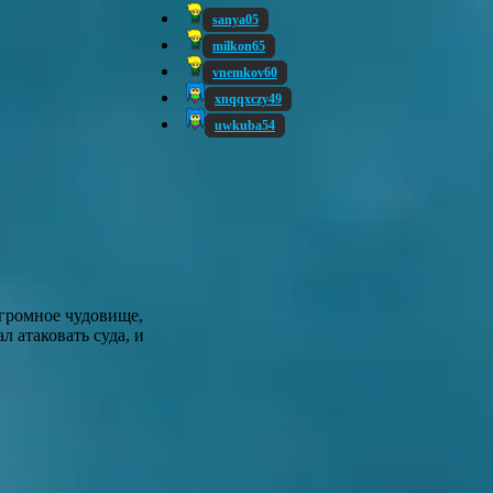
sanya05
milkon65
vnemkov60
xnqqxczy49
uwkuba54
огромное чудовище,
 атаковать суда, и