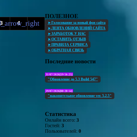
ПОЛЕЗНОЕ
3
4
►Голосование за новый фон сайта
►ЛЕНТА ОБНОВЛЕНИЙ САЙТА
►ЗАРАБОТОК У НАС
►ОСТАВИТЬ ОТЗЫВ
►ПРАВИЛА СЕРВИСА
►ОБРАТНАЯ СВЯЗЬ
Последние новости
31/07/2026[19:56:25]
"Обновление до 5.3 Build 547"
19/07/2026[08:28:14]
"накопительное обновление ver. 5.2.5"
Статистика
Онлайн всего:
3
Гостей:
3
Пользователей:
0