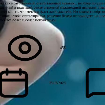
л как нравственный, ответственный человек... но умер по уши 
денный в правящей семье огромной межзвездной империи, Лиам
 возьмет то, что хочет, и будет жить для себя. Но каким-то образ
зможное, чтобы стать тираном, решения Лиама не приводят ни к ч
тся все более и более популярным!
455
05/05/2025