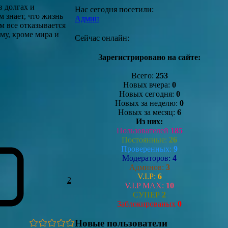
в долгах и
Нас сегодня посетили:
 знает, что жизнь
Админ
ом все отказывается
ему, кроме мира и
Сейчас онлайн:
Зарегистрировано на сайте:
Всего:
253
Новых вчера:
0
Новых сегодня:
0
Новых за неделю:
0
Новых за месяц:
6
Из них:
Пользователей
185
Постоянные:
26
Проверенных:
9
Модераторов:
4
Админов:
3
V.I.P:
6
2
V.I.P MAX:
10
СУПЕР
2
Заблокированых
0
Новые пользователи