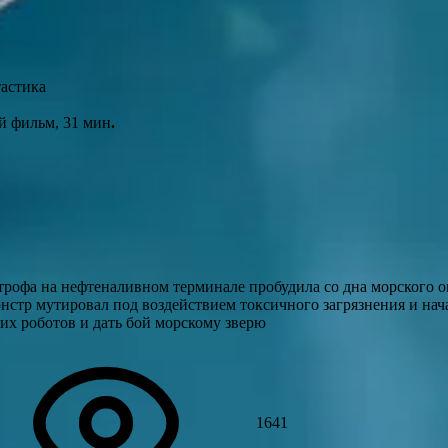
тастика
й фильм, 31 мин
.
трофа на нефтеналивном терминале пробудила со дна морского 
стр мутировал под воздействием токсичного загрязнения и начал
ких роботов и дать бой морскому зверю
1641