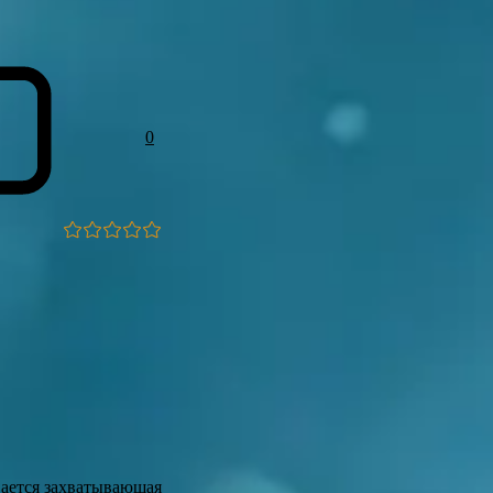
0
вается захватывающая