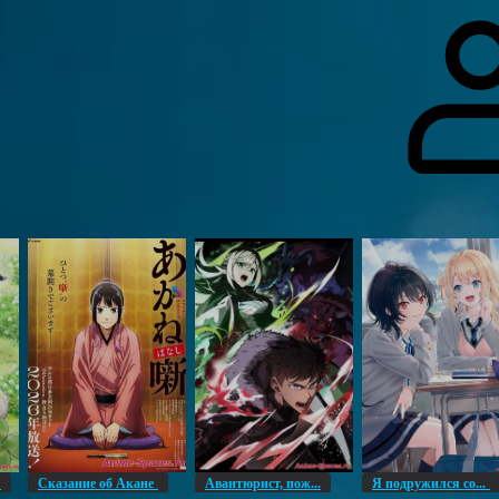
гоинги
Дополнительно
Форум
Видео
Блог
Галерея
О нас
н
Сказание об Акане
Авантюрист, пож...
Я подружился со...