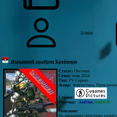
Админ
Взрывной храбрец Брейверн
Статус:
Онгоинг
Сезон:
зима 2024
Тип:
TV Сериал
Жанр:
Фантастика, Приключен
Студия:
Озвучка:
AniStar
,
AniDUB
Описание:
На обширных просторах полей с