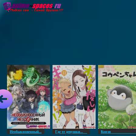
Главная
Озвучка
Субтитры
Он
Необыкновенный...
Где те девушки...
Копэ