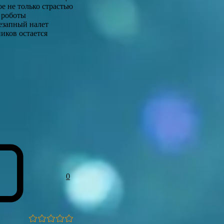
е не только страстью
 роботы
езапный налет
иков остается
0