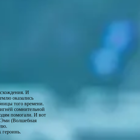
исхождения. И
Землю оказались
бницы того времени.
фигнёй сомнительной
людям помогали. И вот
 Эми (Волшебная
млю.
х героинь.