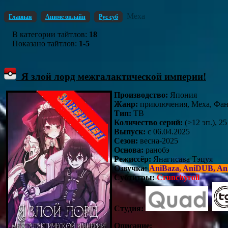
Меха
Главная
Аниме онлайн
Рус суб
В категории тайтлов
:
18
Показано тайтлов
:
1-5
Я злой лорд межгалактической империи!
Производство:
Япония
Жанр:
приключения, Меха, Фант
Тип:
ТВ
Количество серий:
(>12 эп.), 25
Выпуск:
c 06.04.2025
Сезон:
весна-2025
Основа:
ранобэ
Режиссёр:
Янагисава Тэцуя
Озвучка:
AniBaza, AniDUB, Ani
Субтитры:
Crunchyroll
Студия:
Описание: