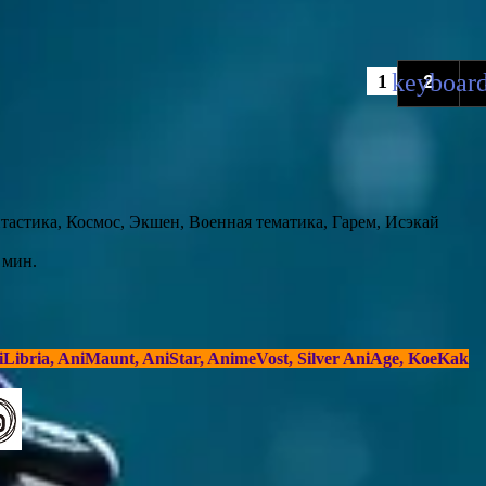
1
2
астика, Космос, Экшен, Военная тематика, Гарем, Исэкай
 мин.
Libria, AniMaunt, AniStar, AnimeVost, Silver AniAge, KoeKak