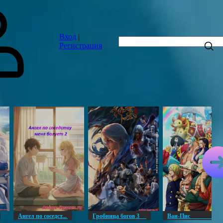
Вход
|
Регистрация
Ангел по соседст...
Гробница богов 3
Ван-Пи