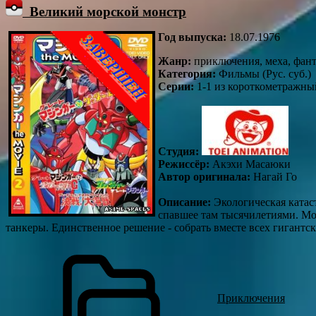
Великий морской монстр
Год выпуска:
18.07.1976
Жанр:
приключения, меха, фан
Категория
:
Фильмы (Рус. суб.)
Серии:
1-1 из короткометражны
Студия:
Режиссёр:
Акэхи Масаюки
Автор оригинала:
Нагай Го
Описание:
Экологическая катас
спавшее там тысячилетиями. Мон
танкеры. Единственное решение - собрать вместе всех гигантс
Приключения