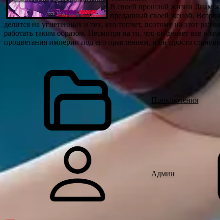
В своей прошлой жизни Лиам жи
преданный своей женой. Возрож
делится на угнетенных и тех, кто топчет, поэтому на этот раз он
работать таким образом. Несмотря на то, что он делает все во
процветания империи под его правлением, и он просто станови
Приключения
Админ