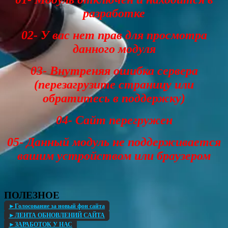
разработке
02- У вас нет прав для просмотра
данного модуля
03- Внутреняя ошибка сервера
(перезагрузите страницу или
обратитесь в поддержку)
04- Сайт перегружен
05- Данный модуль не поддерживается
вашим устройством или браузером
ПОЛЕЗНОЕ
►Голосование за новый фон сайта
►ЛЕНТА ОБНОВЛЕНИЙ САЙТА
►ЗАРАБОТОК У НАС