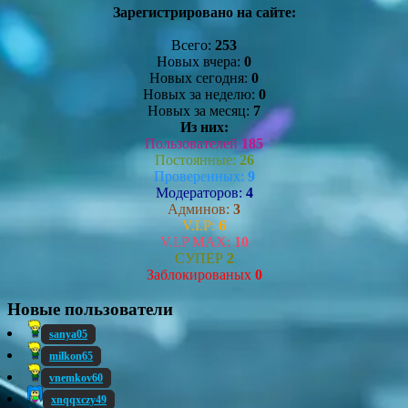
Зарегистрировано на сайте:
Всего:
253
Новых вчера:
0
Новых сегодня:
0
Новых за неделю:
0
Новых за месяц:
7
Из них:
Пользователей
185
Постоянные:
26
Проверенных:
9
Модераторов:
4
Админов:
3
V.I.P:
6
V.I.P MAX:
10
СУПЕР
2
Заблокированых
0
Новые пользователи
sanya05
milkon65
vnemkov60
xnqqxczy49