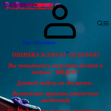
Вход
|
Регистрация
*
ОШИБКА №3301\01
\02\03\04\05
Вы попытались получить доступ к
модулю "ВИДЕО"
Данный модуль не доступен .
Возможные причины (отмечено
звездочкой)
01- Модуль отключен и находится в