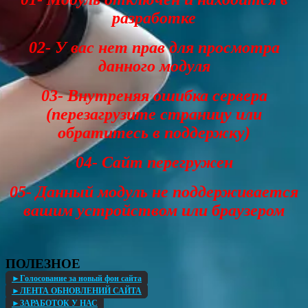
разработке
02- У вас нет прав для просмотра
данного модуля
03- Внутреняя ошибка сервера
(перезагрузите страницу или
обратитесь в поддержку)
04- Сайт перегружен
05- Данный модуль не поддерживается
вашим устройством или браузером
ПОЛЕЗНОЕ
►Голосование за новый фон сайта
►ЛЕНТА ОБНОВЛЕНИЙ САЙТА
►ЗАРАБОТОК У НАС