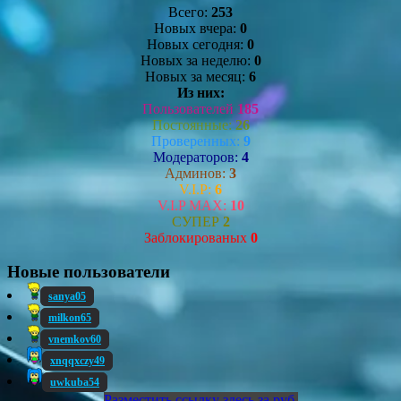
Всего:
253
Новых вчера:
0
Новых сегодня:
0
Новых за неделю:
0
Новых за месяц:
6
Из них:
Пользователей
185
Постоянные:
26
Проверенных:
9
Модераторов:
4
Админов:
3
V.I.P:
6
V.I.P MAX:
10
СУПЕР
2
Заблокированых
0
Новые пользователи
sanya05
milkon65
vnemkov60
xnqqxczy49
uwkuba54
Разместить ссылку здесь за
руб.