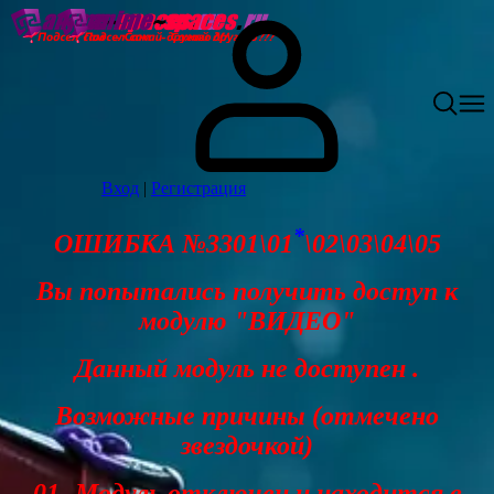
Вход
|
Регистрация
*
ОШИБКА №3301\01
\02\03\04\05
Вы попытались получить доступ к
модулю "ВИДЕО"
Данный модуль не доступен .
Возможные причины (отмечено
звездочкой)
01- Модуль отключен и находится в