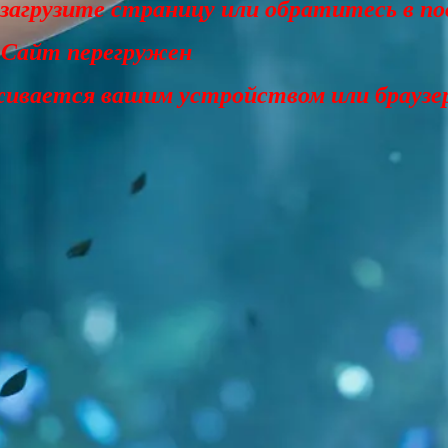
езагрузите страницу или обратитесь в п
 Сайт перегружен
живается вашим устройством или браузе