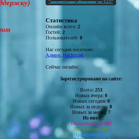
оддержку)
"накопительное обновление ver. 5.2.5"
Статистика
Онлайн всего:
2
ром
Гостей:
2
Пользователей:
0
Нас сегодня посетили:
Админ
,
Hachiman
Сейчас онлайн:
Зарегистрировано на сайте:
Всего:
253
Новых вчера:
0
Новых сегодня:
0
Новых за неделю:
0
Новых за месяц:
7
Из них:
Пользователей
185
Постоянные:
26
Проверенных:
9