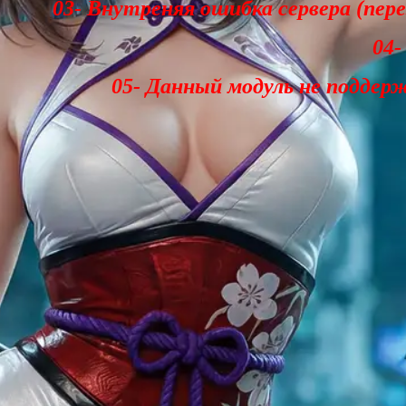
03- Внутреняя ошибка сервера (пер
04-
05- Данный модуль не поддер