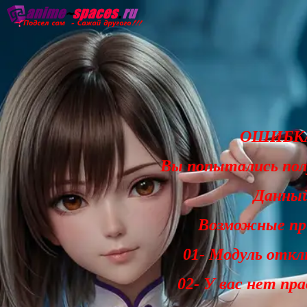
Главная
Озвучка
Субтитры
Он
ОШИБКА
Вы попытались по
Данный
Возможные при
01- Модуль откл
02- У вас нет пр