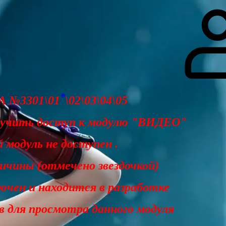
гоинги
Дополнительно
Форум
Видео
Блог
Галерея
О нас
*
 №3301\01
\02\03\04\05
лучить доступ к модулю "ВИДЕО"
 модуль не доступен .
чины (отмечено звездочкой)
ючен и находится в разработке
ав для просмотра данного модуля