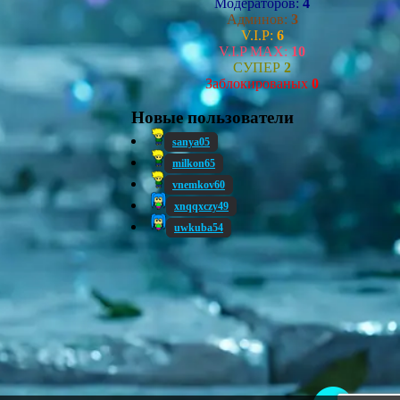
Модераторов:
4
Админов:
3
V.I.P:
6
V.I.P MAX:
10
СУПЕР
2
Заблокированых
0
Новые пользователи
sanya05
milkon65
vnemkov60
xnqqxczy49
uwkuba54