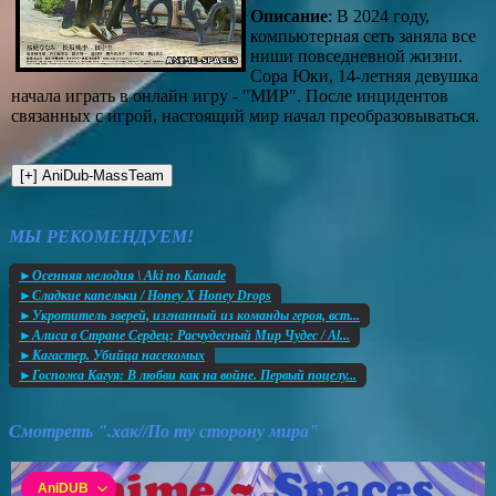
Описание
: В 2024 году,
компьютерная сеть заняла все
ниши повседневной жизни.
Сора Юки, 14-летняя девушка
начала играть в онлайн игру - "МИР". После инцидентов
связанных с игрой, настоящий мир начал преобразовываться.
МЫ РЕКОМЕНДУЕМ!
►Осенняя мелодия \ Aki no Kanade
►Сладкие капельки / Honey X Honey Drops
►Укротитель зверей, изгнанный из команды героя, вст...
►Алиса в Стране Сердец: Расчудесный Мир Чудес / Al...
►Кагастер. Убийца насекомых
►Госпожа Кагуя: В любви как на войне. Первый поцелу...
Смотреть ".хак//По ту сторону мира"