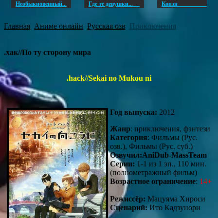
Необыкновенный...
Где те девушки...
Копэ
Главная
Аниме онлайн
Русская озв
Приключения
.хак//По ту сторону мира
.hack//Sekai no Mukou ni
Год выпуска:
2012
Жанр
: приключения, фэнтези
Категория
: Фильмы (Рус.
озв.), Фильмы (Рус. суб.)
Озвучил:AniDub-MassTeam
Серии:
1-1 из 1 эп., 110 мин.
(полнометражный фильм)
Возрастное ограничение
:
14+
Режиссёр:
Мацуяма Хироси
Сценарий:
Ито Кадзунори