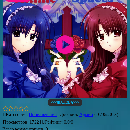
<<<ЖАЛОБА>>>
Категория
:
Приключения
|
Добавил
:
Админ
(16/06/2013)
Просмотров
:
1722
|
Рейтинг
:
0.0
/
0
Всего комментариев
:
0