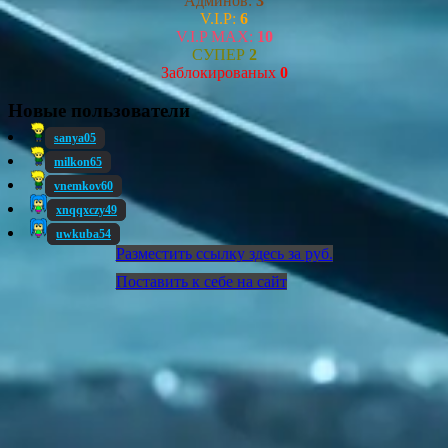
Админов:
3
V.I.P:
6
V.I.P MAX:
10
СУПЕР
2
Заблокированых
0
Новые пользователи
sanya05
milkon65
vnemkov60
xnqqxczy49
uwkuba54
Разместить ссылку здесь за
руб.
Поставить к себе на сайт