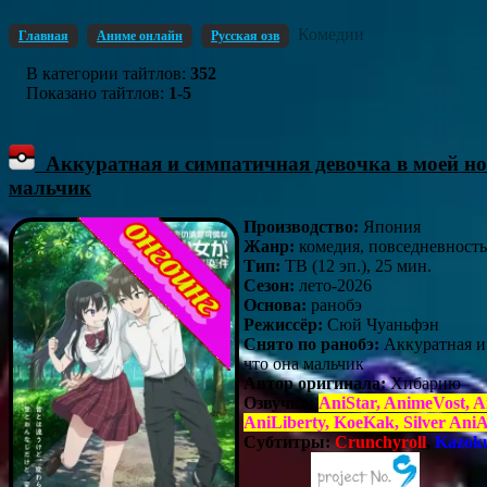
Комедии
Главная
Аниме онлайн
Русская озв
В категории тайтлов
:
352
Показано тайтлов
:
1-5
Аккуратная и симпатичная девочка в моей ново
мальчик
Производство:
Япония
Жанр:
комедия, повседневность
Тип:
ТВ (12 эп.), 25 мин.
Сезон:
лето-2026
Основа:
ранобэ
Режиссёр:
Сюй Чуаньфэн
Снято по ранобэ:
Аккуратная и 
что она мальчик
Автор оригинала:
Хибарию
Озвучка:
AniStar, AnimeVost,
AniLiberty, KoeKak, Silver Ani
Субтитры:
Crunchyroll
,
Kazoku