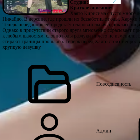
Студия:
Краткое описание:
Хаято Кирисима спустя много ле
Никайдо. В деревне, где прошли их беззаботные годы, Харуки
Теперь перед юношей предстаёт очаровательная одноклассница, 
Однако в присутствии старого друга мгновенно сбрасывает пр
к любым шалостям, словно годы разлуки ничего не изменили. 
стирают границы прошлого. Теперь перед Хаято стоит непроста
хрупкую девушку.
Повседневность
Админ