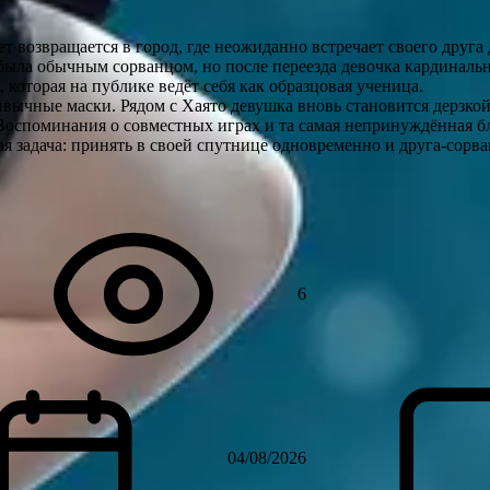
т возвращается в город, где неожиданно встречает своего друга
 была обычным сорванцом, но после переезда девочка кардинальн
которая на публике ведёт себя как образцовая ученица.
ивычные маски. Рядом с Хаято девушка вновь становится дерзко
Воспоминания о совместных играх и та самая непринуждённая б
я задача: принять в своей спутнице одновременно и друга-сорв
6
04/08/2026