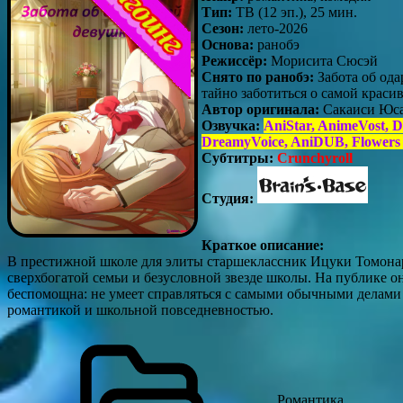
Тип:
ТВ (12 эп.), 25 мин.
Сезон:
лето-2026
Основа:
ранобэ
Режиссёр:
Морисита Сюсэй
Снято по ранобэ:
Забота об од
тайно заботиться о самой крас
Автор оригинала:
Сакаиси Юс
Озвучка:
AniStar, AnimeVost, 
DreamyVoice, AniDUB, Flowers
Субтитры:
Crunchyroll
Студия:
Краткое описание:
В престижной школе для элиты старшеклассник Ицуки Томонар
сверхбогатой семьи и безусловной звезде школы. На публике он
беспомощна: не умеет справляться с самыми обычными делами
романтикой и школьной повседневностью.
Романтика