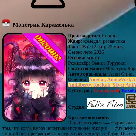
Монстрик Карамелька
Производство:
Япония
Жанр:
комедия, романтика
Тип:
ТВ (>12 эп.), 25 мин.
Сезон:
лето-2026
Основа:
манга
Режиссёр:
Оминэ Тэруюки
Снято по манге:
Монстрик Кар
Автор оригинала:
Аоки Спика
Озвучка:
AniStar, AnimeVost,
AniLiberty, KoeKak, Silver Ani
Субтитры:
Crunchyroll
,
Kazoku
Студия:
Краткое описание:
В центре сюжета — старшекласс
том, что когда Куроэ испытывает сильные эмоции — смущение, 
эмоций она превращается в огромного монстра-кайдзю. Из-за эт