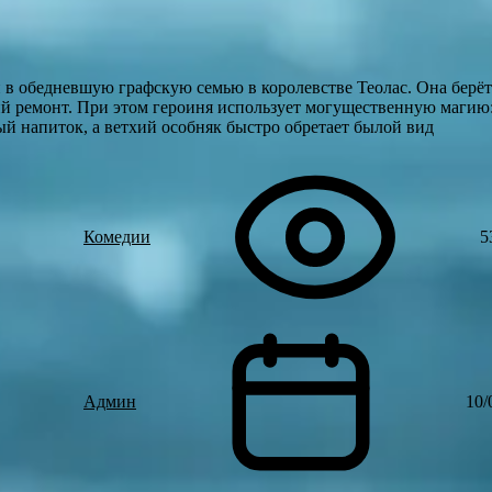
 в обедневшую графскую семью в королевстве Теолас. Она берёт
кий ремонт. При этом героиня использует могущественную магию
й напиток, а ветхий особняк быстро обретает былой вид
Комедии
5
Админ
10/