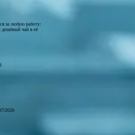
ся за любую работу:
: дешёвый чай в её
3
07/2026