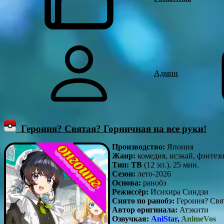
Админ
Героиня? Святая? Горничная на все руки!
Производство:
Япония
Жанр:
комедия, исэкай, фэнтез
Тип: ТВ
(12 эп.), 25 мин.
Сезон:
лето-2026
Основа:
ранобэ
Режиссёр:
Исихира Синдзи
Снято по ранобэ:
Героиня? Свя
Автор оригинала:
Атэкити
Озвучкая:
AniStar
,
AnimeVos