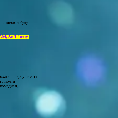
чеников, я буду
AM, AniLiberty,
нохане — девушке из
ту почти
 комедией,