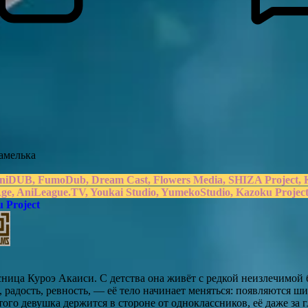
амелька
 AniDUB, FumoDub, Dream Cast, Flowers Media, SHIZA Proje
Age, AniLeague.TV, Youkai Studio, YumekoStudio, Kazoku Projec
 Project
ница Куроэ Акаиси. С детства она живёт с редкой неизлечимой 
радость, ревность, — её тело начинает меняться: появляются ши
ого девушка держится в стороне от одноклассников, её даже за 