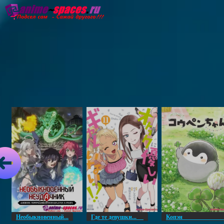
Главная
Озвучка
Субтитры
Он
Необыкновенный...
Где те девушки...
Копэ