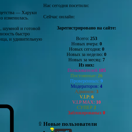
Нас сегодня посетили:
 детства — Харуки
Сейчас онлайн:
о изменилась.
Зарегистрировано на сайте:
й, шумной и готовой
лизость быстро
Всего:
253
анца, и удивительную
Новых вчера:
0
Новых сегодня:
0
Новых за неделю:
0
Новых за месяц:
7
Из них:
Пользователей
185
Постоянные:
26
Проверенных:
9
Модераторов:
4
Админов:
3
V.I.P:
6
V.I.P MAX:
10
СУПЕР
2
Заблокированых
0
0
Новые пользователи