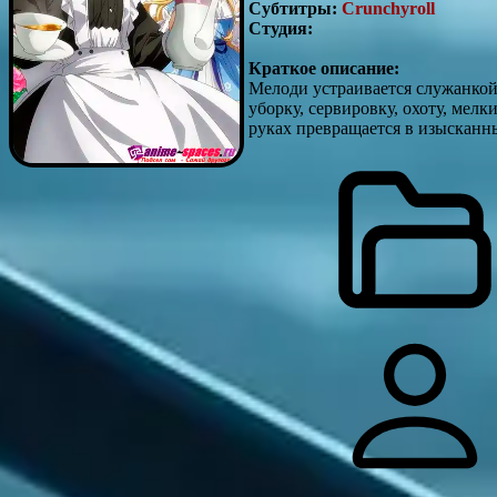
Субтитры:
Crunchyroll
Студия:
Краткое описание:
Мелоди устраивается служанкой
уборку, сервировку, охоту, мел
руках превращается в изысканны