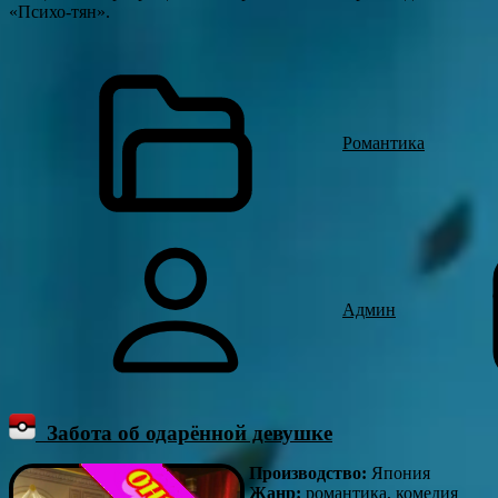
«Психо-тян».
Романтика
Админ
Забота об одарённой девушке
Производство:
Япония
Жанр:
романтика, комедия