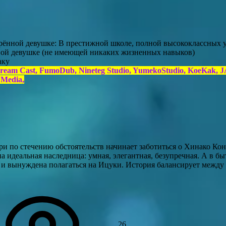
арённой девушке: В престижной школе, полной высококлассных у
ивой девушке (не имеющей никаких жизненных навыков)
аку
Dream Cast, FumoDub, Nineteg Studio, YumekoStudio, KoeKak, J
 Media,
и по стечению обстоятельств начинает заботиться о Хинако Ко
а идеальная наследница: умная, элегантная, безупречная. А в бы
 и вынуждена полагаться на Ицуки. История балансирует между
26