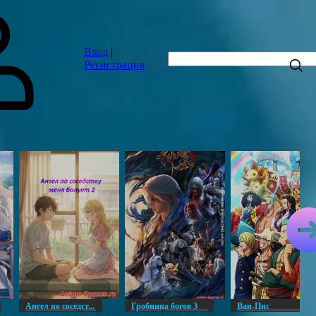
Вход
|
Регистрация
Ангел по соседст...
Гробница богов 3
Ван-Пи