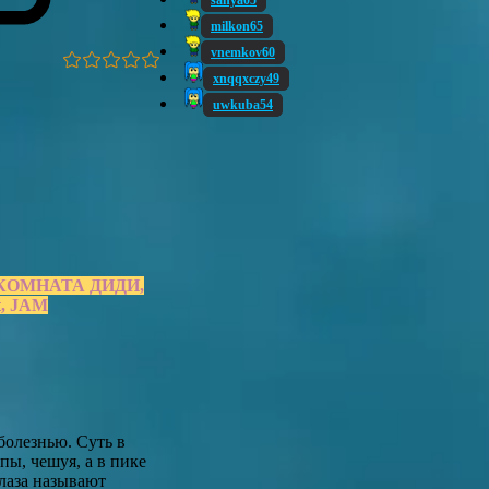
sanya05
milkon65
vnemkov60
xnqqxczy49
uwkuba54
ct, КОМНАТА ДИДИ,
t, JAM
болезнью. Суть в
пы, чешуя, а в пике
глаза называют