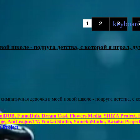
1
2
3
...
й школе - подруга детства, с которой я играл, ду
симпатичная девочка в моей новой школе - подруга детства, с ко
 AniDUB, FumoDub, Dream Cast, Flowers Media, SHIZA Proje
Age, AniLeague.TV, Youkai Studio, YumekoStudio, Kazoku Projec
 Project