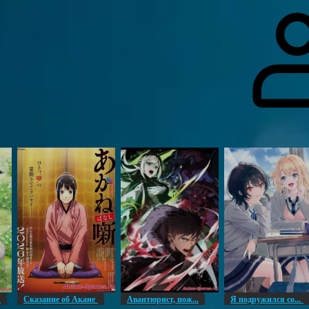
гоинги
Дополнительно
Форум
Видео
Блог
Галерея
О нас
н
Сказание об Акане
Авантюрист, пож...
Я подружился со...