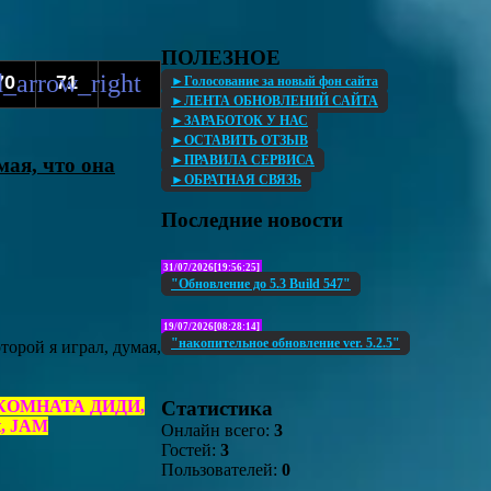
ПОЛЕЗНОЕ
70
71
►Голосование за новый фон сайта
►ЛЕНТА ОБНОВЛЕНИЙ САЙТА
►ЗАРАБОТОК У НАС
►ОСТАВИТЬ ОТЗЫВ
►ПРАВИЛА СЕРВИСА
мая, что она
►ОБРАТНАЯ СВЯЗЬ
Последние новости
31/07/2026[19:56:25]
"Обновление до 5.3 Build 547"
19/07/2026[08:28:14]
"накопительное обновление ver. 5.2.5"
торой я играл, думая,
Статистика
ct, КОМНАТА ДИДИ,
t, JAM
Онлайн всего:
3
Гостей:
3
Пользователей:
0