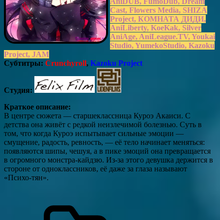
AniDUB, FumoDub, Dream
Cast, Flowers Media, SHIZA
Project, КОМНАТА ДИДИ,
AniLiberty, KoeKak, Silver
AniAge, AniLeague.TV, Youkai
Studio, YumekoStudio, Kazoku
Project, JAM
Субтитры:
Crunchyroll
,
Kazoku Project
Студия:
Краткое описание:
В центре сюжета — старшеклассница Куроэ Акаиси. С
детства она живёт с редкой неизлечимой болезнью. Суть в
том, что когда Куроэ испытывает сильные эмоции —
смущение, радость, ревность, — её тело начинает меняться:
появляются шипы, чешуя, а в пике эмоций она превращается
в огромного монстра-кайдзю. Из-за этого девушка держится в
стороне от одноклассников, её даже за глаза называют
«Психо-тян».