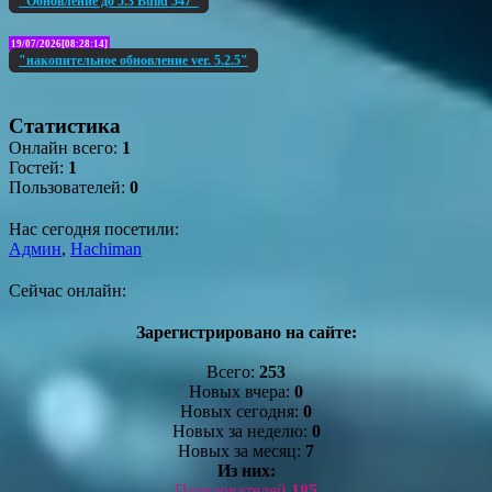
"Обновление до 5.3 Build 547"
19/07/2026[08:28:14]
"накопительное обновление ver. 5.2.5"
Статистика
Онлайн всего:
1
Гостей:
1
Пользователей:
0
Нас сегодня посетили:
Админ
,
Hachiman
Сейчас онлайн:
Зарегистрировано на сайте:
Всего:
253
Новых вчера:
0
Новых сегодня:
0
Новых за неделю:
0
Новых за месяц:
7
Из них:
Пользователей
185