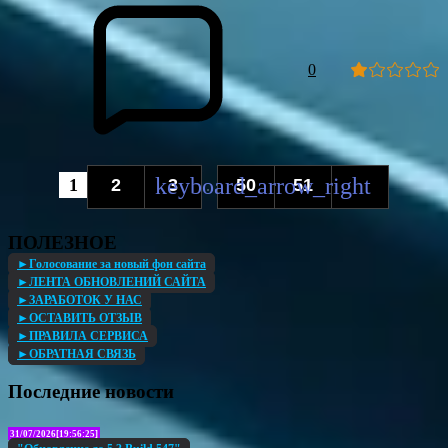
0
1
2
3
50
51
...
ПОЛЕЗНОЕ
►Голосование за новый фон сайта
►ЛЕНТА ОБНОВЛЕНИЙ САЙТА
►ЗАРАБОТОК У НАС
►ОСТАВИТЬ ОТЗЫВ
►ПРАВИЛА СЕРВИСА
►ОБРАТНАЯ СВЯЗЬ
Последние новости
31/07/2026[19:56:25]