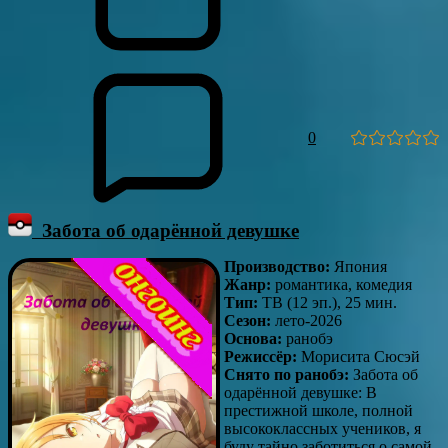
0
Забота об одарённой девушке
Производство:
Япония
Жанр:
романтика, комедия
Тип:
ТВ (12 эп.), 25 мин.
Сезон:
лето-2026
Основа:
ранобэ
Режиссёр:
Морисита Сюсэй
Снято по ранобэ:
Забота об
одарённой девушке: В
престижной школе, полной
высококлассных учеников, я
буду тайно заботиться о самой