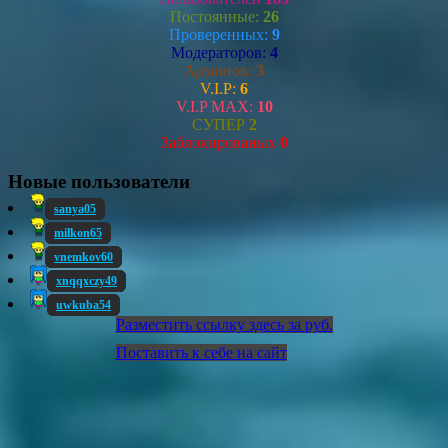
Постоянные:
26
Проверенных:
9
Модераторов:
4
Админов:
3
V.I.P:
6
V.I.P MAX:
10
СУПЕР
2
Заблокированых
0
Новые пользователи
sanya05
milkon65
vnemkov60
xnqqxczy49
uwkuba54
Разместить ссылку здесь за
руб.
Поставить к себе на сайт