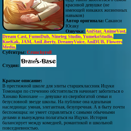
красивой девушке (не
имеющей никаких жизненных
навыков)
Автор оригинала:
Сакаиси
Юсаку
Озвучка:
AniStar, AnimeVost,
Dream Cast, FumoDub, Nineteg Studio, YumekoStudio,
KoeKak, JAM, AniLiberty, DreamyVoice, AniDUB, Flowers
Media,
Субтитры:
Crunchyroll
Студия:
Краткое описание:
В престижной школе для элиты старшеклассник Ицуки
Томонари по стечению обстоятельств начинает заботиться о
Хинако Конохане — девушке из сверхбогатой семьи и
безусловной звезде школы. На публике она идеальная
наследница: умная, элегантная, безупречная. А в быту почти
беспомощна: не умеет справляться с самыми обычными
делами и вынуждена полагаться на Ицуки. История
балансирует между комедией, романтикой и школьной
повседневностью.