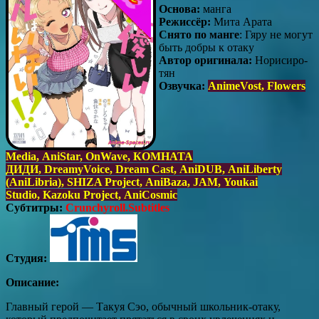
Основа:
манга
Режиссёр:
Мита Арата
Снято по манг
е
: Гяру не могут
быть добры к отаку
Автор оригинала:
Норисиро-
тян
Озвучка:
AnimeVost, Flowers
Media, AniStar, OnWave, КОМНАТА
ДИДИ, DreamyVoice, Dream Cast, AniDUB, AniLiberty
(AniLibria), SHIZA Project, AniBaza, JAM, Youkai
Studio, Kazoku Project, AniCosmic
Субтитры:
Crunchyroll.Subtitles
Студия:
Описание:
Главный герой — Такуя Сэо, обычный школьник‑отаку,