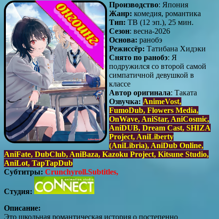
Производство
: Япония
Жанр:
комедия, романтика
Тип:
ТВ (12 эп.), 25 мин.
Сезон
: весна-2026
Основа:
ранобэ
Режиссёр:
Татибана Хидэки
Снято по ранобэ
: Я
подружился со второй самой
симпатичной девушкой в
классе
Автор оригинала
: Таката
Озвучка:
AnimeVost,
FumoDub, Flowers Media,
OnWave, AniStar, AniCosmic,
AniDUB, Dream Cast, SHIZA
Project, AniLiberty
(AniLibria), AniDub Online,
AniFate, DubClub, AniBaza, Kazoku Project, Kitsune Studio,
AniLot, TapTapDub
Субтитры:
Crunchyroll.Subtitles,
Студия:
Описание:
Это школьная романтическая история о постепенно