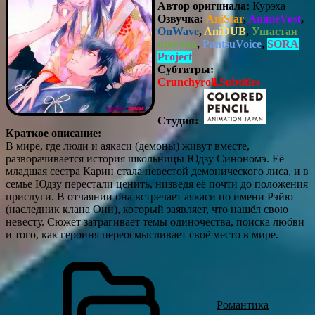
Автор оригинала:
Курэха
Озвучка:
AniStar
,
AnimeVost
,
OnWave
,
AniDUB
,
Ушастая
озвучка
,
PantsuVoice
,
SORA
Project
Субтитры:
Crunchyroll.Subtitles
Студия:
Краткое описание:
В мире, где люди и аякаси (демоны) живут вместе,
разворачивается история школьницы Юдзу Синономэ. Её
младшая сестра Карин стала невестой демонического лиса, и в
семье Юдзу перестали ценить, низведя её почти до положения
прислуги. В отчаянии она встречает аякаси по имени Рэйю
(наследник клана Они), который заявляет, что нашёл свою
невесту. Сюжет затрагивает темы одиночества, поиска любви
и того, как героиня переосмысливает своё место в мире.
Романтика