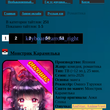
Необыкновенный...
Где те девушки...
Копэ
Романтика
Главная
Аниме онлайн
Русская озв
В категории тайтлов
:
251
Показано тайтлов
:
1-5
1
2
3
50
51
...
Монстрик Карамелька
Производство:
Япония
Жанр:
комедия, романтика
Тип:
ТВ (>12 эп.), 25 мин.
Сезон:
лето-2026
Основа:
манга
Режиссёр:
Оминэ Тэруюки
Снято по манге:
Монстрик
Карамелька
Автор оригинала:
Аоки
Спика
Озвучка:
AniStar, AnimeVost,