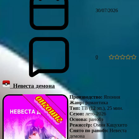
30/07/2026
0
Невеста демона
Производство:
Япония
Жанр:
романтика
Тип:
ТВ (12 эп.), 25 мин.
Сезон:
лето-2026
Основа:
ранобэ
Режиссёр:
Омия Кацухито
Снято по ранобэ:
Невеста
демона