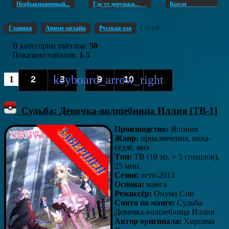
Необыкновенный...
Где те девушки...
Копэ
Сёдзё
Главная
Аниме онлайн
Русская озв
В категории тайтлов
:
50
Показано тайтлов
:
1-5
1
2
3
9
10
...
Судьба: Девочка-волшебница Иллия [ТВ-1]
Производство:
Япония
Жанр:
приключения, маха-
сёдзё, моэ
Тип:
ТВ (10 эп. + 5 спешлов),
25 мин.
Сезон:
лето-2013
Основа:
манга
Режиссёр:
Онума Син
Снято по манге:
Судьба:
Девочка-волшебница Иллия
Автор оригинала:
Хирояма