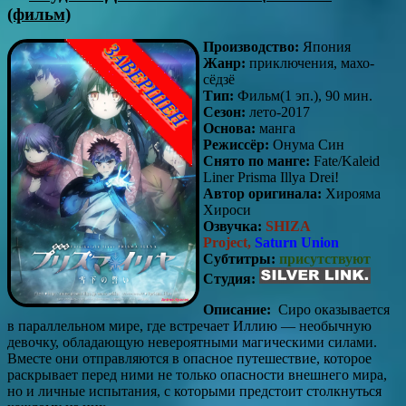
(фильм)
Производство:
Япония
Жанр:
приключения, махо-
сёдзё
Тип:
Фильм(1 эп.), 90 мин.
Сезон:
лето-2017
Основа:
манга
Режиссёр:
Онума Син
Снято по манге:
Fate/Kaleid
Liner Prisma Illya Drei!
Автор оригинала:
Хирояма
Хироси
Озвучка:
SHIZA
Project,
Saturn Union
Субтитры:
присутствуют
Студия:
Описание:
Сиро оказывается
в параллельном мире, где встречает Иллию — необычную
девочку, обладающую невероятными магическими силами.
Вместе они отправляются в опасное путешествие, которое
раскрывает перед ними не только опасности внешнего мира,
но и личные испытания, с которыми предстоит столкнуться