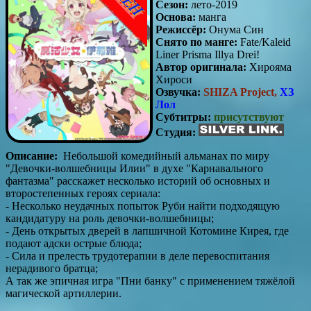
Сезон:
лето-2019
Основа:
манга
Режиссёр:
Онума Син
Снято по манге:
Fate/Kaleid
Liner Prisma Illya Drei!
Автор оригинала:
Хирояма
Хироси
Озвучка:
SHIZA Project,
ХЗ
Лол
Субтитры:
присутствуют
Студия:
Описание:
Небольшой комедийный альманах по миру
"Девочки-волшебницы Илии" в духе "Карнавального
фантазма" расскажет несколько историй об основных и
второстепенных героях сериала:
- Несколько неудачных попыток Руби найти подходящую
кандидатуру на роль девочки-волшебницы;
- День открытых дверей в лапшичной Котомине Кирея, где
подают адски острые блюда;
- Сила и прелесть трудотерапии в деле перевоспитания
нерадивого братца;
А так же эпичная игра "Пни банку" с применением тяжёлой
магической артиллерии.