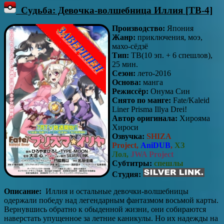
Судьба: Девочка-волшебница Иллия [ТВ-4]
Производство:
Япония
Жанр:
приключения, моэ,
махо-сёдзё
Тип:
ТВ(10 эп. + 6 спешлов),
25 мин.
Сезон:
лето-2016
Основа:
манга
Режиссёр:
Онума Син
Снято по манге:
Fate/Kaleid
Liner Prisma Illya Drei!
Автор оригинала:
Хирояма
Хироси
Озвучка:
SHIZA
Project,
AniDUB
,
ХЗ
Лол,
JWA Project
Субтитры:
спешлы
Студия:
Описание:
Иллия и остальные девочки-волшебницы
одержали победу над легендарным фантазмом восьмой карты.
Вернувшись обратно к обыденной жизни, они собираются
наверстать упущенное за летние каникулы. Но их надежды на