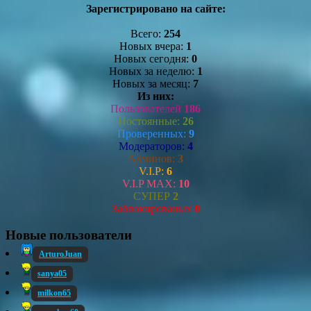
Зарегистрировано на сайте:
Всего:
254
Новых вчера:
1
Новых сегодня:
0
Новых за неделю:
1
Новых за месяц:
7
Из них:
Пользователей
186
Постоянные:
26
Проверенных:
9
Модераторов:
4
Админов:
3
V.I.P:
6
V.I.P MAX:
10
СУПЕР
2
Заблокированых
0
Новые пользователи
ArturoJuan
sanya05
milkon65