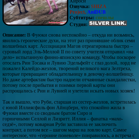
Хироси
Озвучка:
SHIZA
Project,
AniDUB
Субтитры:
спешлы
Студия:
Описание:
В Фуюки снова неспокойно – откуда ни возьмись,
явились героические духи, на этот раз принявшие облик семи
волшебных карт. Ассоциация Магов отреагировала быстро –
суровый лорд Эль-Меллой II по совету учителя отправил «на
дело» испытанную финно-японскую команду. Чтобы поскорее
отослать Рин Тосака и Лувию Эдельфейт с глаз долой, лорд не
пожалел Калейдо-жезлов, творений великого мага Зелтреха,
которые превращают обладательницу в девочку-волшебницу.
Но даже артефактам быстро надоели отчаянные скандалистки,
потому после прибытия и поимки первой карты они
распрощались с Рин и Лувией и улетели искать новых хозяек!
Так и вышло, что Руби, старшая из сестер-жезлов, встретилась
с юной Иллиясфиль фон Айнцберн, что спокойно жила в
Фуюки вместе со сводным братом Сиро и
горничными Селлой и Лизритт. Иллия – фанатка «махо-
седзё», потому коварная Руби заставила ее заключить
контракт, а потом все – шагом марш на ловлю карт. Самое
интересное, что «героине поневоле» понравилось, а встреча с