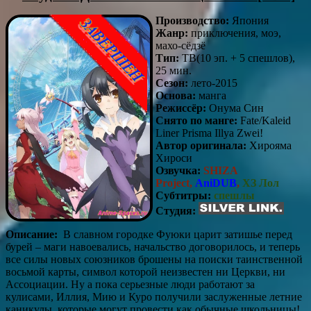
Производство:
Япония
Жанр:
приключения, моэ,
махо-сёдзё
Тип:
ТВ(10 эп. + 5 спешлов),
25 мин.
Сезон:
лето-2015
Основа:
манга
Режиссёр:
Онума Син
Снято по манге:
Fate/Kaleid
Liner Prisma Illya Zwei!
Автор оригинала:
Хирояма
Хироси
Озвучка:
SHIZA
Project,
AniDUB
,
ХЗ Лол
Субтитры:
спешлы
Студия:
Описание:
В славном городке Фуюки царит затишье перед
бурей – маги навоевались, начальство договорилось, и теперь
все силы новых союзников брошены на поиски таинственной
восьмой карты, символ которой неизвестен ни Церкви, ни
Ассоциации. Ну а пока серьезные люди работают за
кулисами, Иллия, Мию и Куро получили заслуженные летние
каникулы, которые могут провести как обычные школьницы!