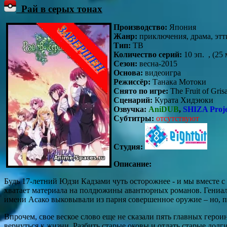
Рай в серых тонах
Производство:
Япония
Жанр:
приключения, драма, этт
Тип:
ТВ
Количество серий:
10 эп. , (25 
Сезон:
весна-2015
Основа:
видеоигра
Режиссёр:
Танака Мотоки
Снято по игре:
The Fruit of Gris
Сценарий:
Курата Хидэюки
Озвучка:
AniDUB
,
SHIZA Proje
Субтитры:
отсутствуют
Студия:
Описание:
Будь 17-летний Юдзи Кадзами чуть осторожнее - и мы вместе с
хватает материала на полдюжины авантюрных романов. Гениаль
имени Асако выковывали из парня совершенное оружие – но, по
Впрочем, свое веское слово еще не сказали пять главных героин
вернуться к жизни. Разбить старые оковы и отдать старые дол