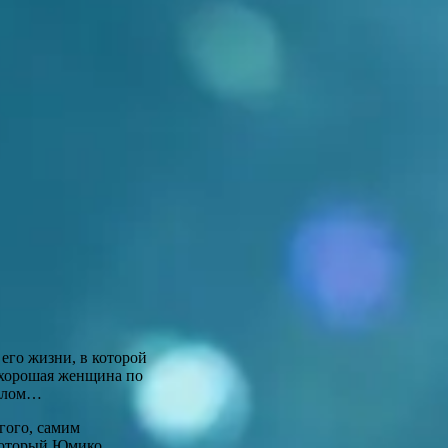
его жизни, в которой
 хорошая женщина по
излом…
угого, самим
 который Юмико,