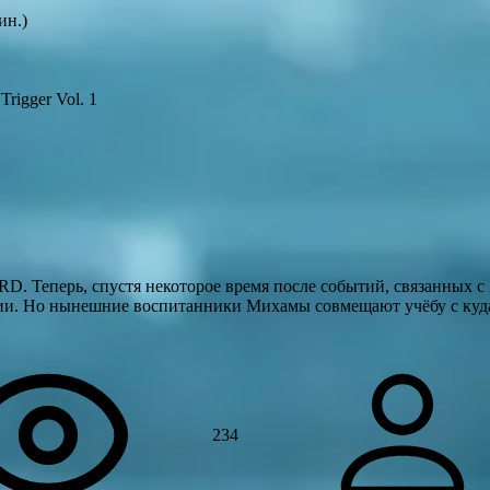
ин.)
Trigger Vol. 1
D. Теперь, спустя некоторое время после событий, связанных с
ции. Но нынешние воспитанники Михамы совмещают учёбу c куд
234