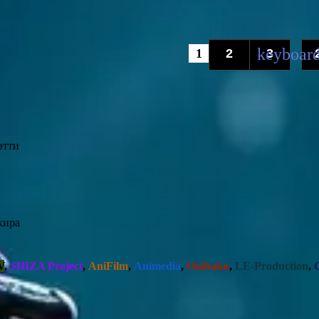
1
2
3
...
этти
кира
V
,
SHIZA Project
,
AniFilm
,
Animedia
,
Onibaku
,
LE-Production
,