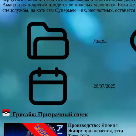
Аманэ и их подругам придется «в полевых условиях». Если ж
спецслужбы, да хоть сам Супермен – их, несчастных, останется
Драма
20/07/2025
Грисайя: Призрачный спуск
Производство:
Япония
Жанр:
приключения, этти