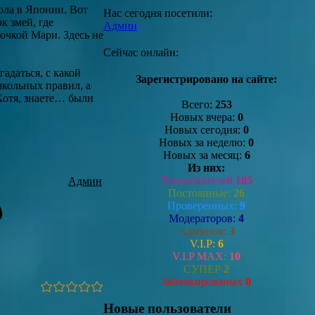
ола в Японии. Вот
Нас сегодня посетили:
к змей, где
Админ
очкой Мари. Здесь не
Сейчас онлайн:
адаться, с какой
Зарегистрировано на сайте:
кольных правил, а
Хотя, знаете… были
Всего:
253
Новых вчера:
0
Новых сегодня:
0
Новых за неделю:
0
Новых за месяц:
6
Из них:
Пользователей
185
Админ
Постоянные:
26
Проверенных:
9
Модераторов:
4
Админов:
3
V.I.P:
6
V.I.P MAX:
10
СУПЕР
2
Заблокированых
0
Новые пользователи