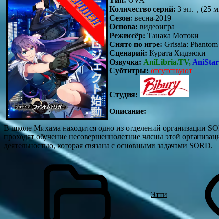
Тип:
OVA
Количество серий:
3 эп. , (25 м
Сезон:
весна-2019
Основа:
видеоигра
Режиссёр:
Танака Мотоки
Снято по игре:
Grisaia: Phantom 
Сценарий:
Курата Хидэюки
Озвучка:
AniLibria.TV,
AniStar
Субтитры:
отсутствуют
Студия:
Описание:
В школе Михама находится одно из отделений организации SOR
проходят обучение несовершеннолетние члены этой организа
деятельностью, которая связана с основными задачами SORD.
Этти