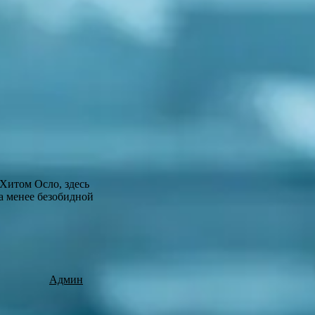
 Хитом Осло, здесь
а менее безобидной
Админ