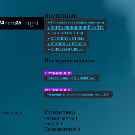
ПОЛЕЗНОЕ
24
25
►Голосование за новый фон сайта
►ЛЕНТА ОБНОВЛЕНИЙ САЙТА
►ЗАРАБОТОК У НАС
►ОСТАВИТЬ ОТЗЫВ
►ПРАВИЛА СЕРВИСА
►ОБРАТНАЯ СВЯЗЬ
Последние новости
31/07/2026[19:56:25]
"Обновление до 5.3 Build 547"
19/07/2026[08:28:14]
"накопительное обновление ver. 5.2.5"
Статистика
Geroin_nya
Онлайн всего:
1
Гостей:
1
Пользователей:
0