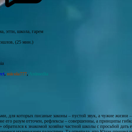
а, этти, школа, гарем
пэшлов, (25 мин.)
aia
ct
,
micola777
,
Animedia
и, для которых писаные законы – пустой звук, а чужие жизни – ч
ыне его разум отточен, рефлексы – совершенны, а принципы гибк
и» обратился к знакомой хозяйке частной школы с просьбой дать
имися маленькими радостями. Та ответила, что Юдзи пришел по