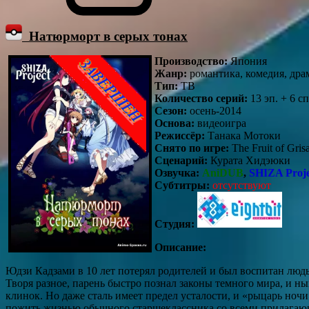
Натюрморт в серых тонах
Производство:
Япония
Жанр:
романтика, комедия, драм
Тип:
ТВ
Количество серий:
13 эп. + 6 с
Сезон:
осень-2014
Основа:
видеоигра
Режиссёр:
Танака Мотоки
Снято по игре:
The Fruit of Gris
Сценарий:
Курата Хидэюки
Озвучка:
AniDUB
,
SHIZA Proje
Субтитры:
отсутствуют
Студия:
Описание:
Юдзи Кадзами в 10 лет потерял родителей и был воспитан людьм
Творя разное, парень быстро познал законы темного мира, и н
клинок. Но даже сталь имеет предел усталости, и «рыцарь ноч
пожить жизнью обычного старшеклассника со всеми прилагающ