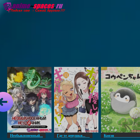
Главная
Озвучка
Субтитры
Он
Необыкновенный...
Где те девушки...
Копэ