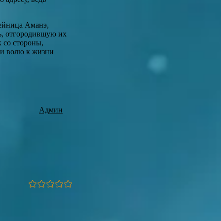
тейница Аманэ,
ль, отгородившую их
к со стороны,
 и волю к жизни
Админ