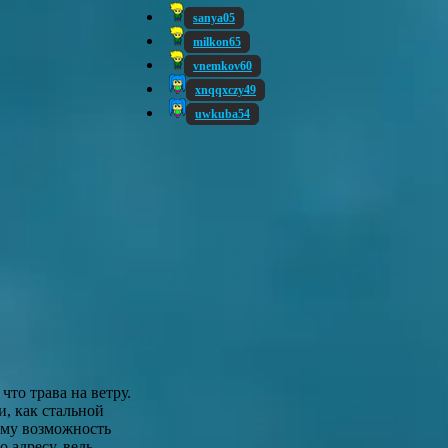
sanya05
milkon65
vnemkov60
xnqqxczy49
uwkuba54
то трава на ветру.
и, как стальной
 ему возможность
 адресу, ведь