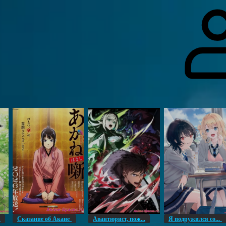
гоинги
Дополнительно
Форум
Видео
Блог
Галерея
О нас
н
Сказание об Акане
Авантюрист, пож...
Я подружился со...