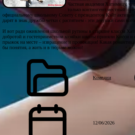
Частная академия Хатимицу, что
только контингент местный – не 
официальному школьному Совету с президентом Кэйт активно п
дарят в знак дружбы четки с распятием - эти девушки сами ког
И вот ради оживления школьной рутины в старшие классы Хати
добротой и гостеприимством хозяйки школы приняли Киёси и 
прыжок на месте – извращение и провокация! Какая романтика
бы понятия, а жить и в тюрьме можно!
Комедии
12/06/2026