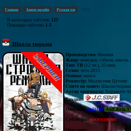
Этти
Главная
Аниме онлайн
Русская озв
В категории тайтлов
:
125
Показано тайтлов
:
1-5
Школа тюрьма
Производство:
Япония
Жанр:
комедия, сэйнэн, школа, 
Тип: ТВ
(12 эп.), 25 мин.
Сезон:
лето-2015
Основа:
манга
Режиссёр:
Мидзусима Цутому
Снято по манге:
Школа-тюрьма
Автор оригинала:
Хирамото А
Студия:
Озвучка:
AniDUB
,
AniLibria.T
Субтитры:
отсутствуют
Описание: