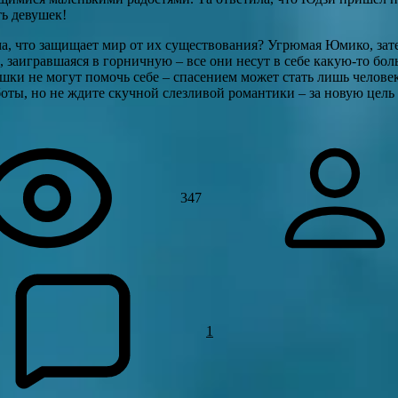
ть девушек!
ьма, что защищает мир от их существования? Угрюмая Юмико, за
 заигравшаяся в горничную – все они несут в себе какую-то бо
ушки не могут помочь себе – спасением может стать лишь челове
оты, но не ждите скучной слезливой романтики – за новую цель
347
1