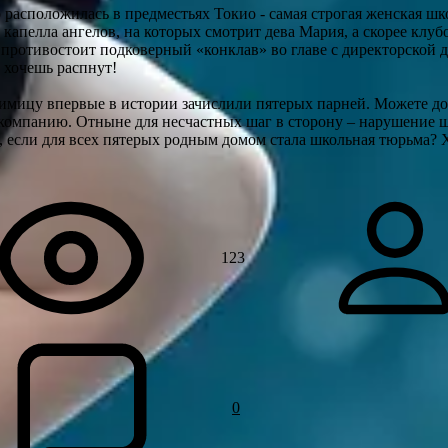
 расположилась в предместьях Токио - самая строгая женская шк
капелла ангелов, на которых смотрит дева Мария, а скорее клубо
ротивостоит подковерный «конклав» во главе с директорской д
о хочешь распнут!
мицу впервые в истории зачислили пятерых парней. Можете дог
компанию. Отныне для несчастных шаг в сторону – нарушение ш
, если для всех пятерых родным домом стала школьная тюрьма? 
123
0