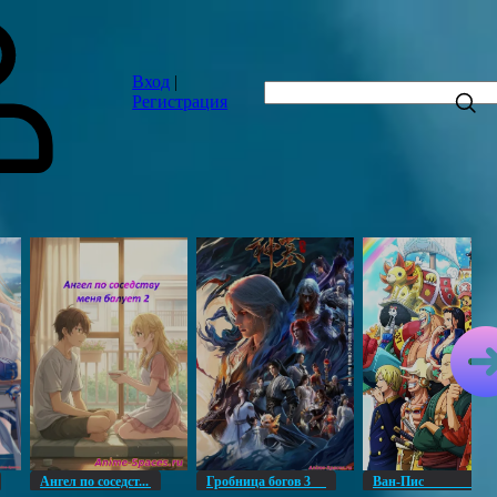
Вход
|
Регистрация
Ангел по соседст...
Гробница богов 3
Ван-Пи