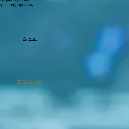
тры, террористы,
Админ