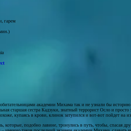
и, гарем
мин.)
aia
ct
 обитательницами академии Михама так и не узнали бы историю 
ная старшая сестра Кадзуки, знатный террорист Осло и просто
хоже, купаясь в крови, клинок затупился и вот-вот пойдет на 
ь, которые, подобно лавине, тронулись в путь, чтобы, спасая др
ги – именно таков последний экзамен академии Михама, сдавать