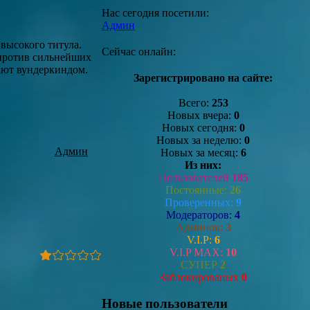
Нас сегодня посетили:
Админ
 высокого титула.
Сейчас онлайн:
 против сильнейших
ают вундеркиндом.
Зарегистрировано на сайте:
Всего:
253
Новых вчера:
0
Новых сегодня:
0
Новых за неделю:
0
Админ
Новых за месяц:
6
Из них:
Пользователей
185
Постоянные:
26
Проверенных:
9
Модераторов:
4
Админов:
3
V.I.P:
6
V.I.P MAX:
10
СУПЕР
2
Заблокированых
0
Новые пользователи