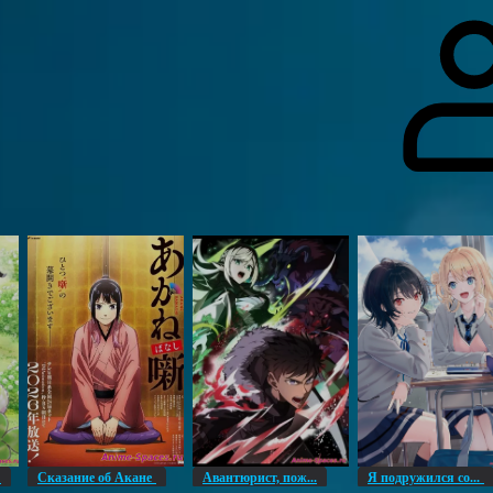
гоинги
Дополнительно
Форум
Видео
Блог
Галерея
О нас
н
Сказание об Акане
Авантюрист, пож...
Я подружился со...