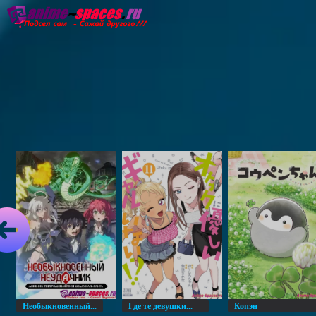
Главная
Озвучка
Субтитры
Он
Необыкновенный...
Где те девушки...
Копэ