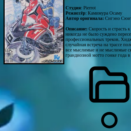
Студия
: Pierrot
Режиссёр
: Камимура Осаму
Автор оригинала:
Сигэно Сюи
Описание:
Скорость и страсть к
никогда не было суждено пересе
профессиональных треков, Хиджи
случайная встреча на трассе пол
все мыслимые и не мыслимые ско
грандиозной мотто гонке года в 