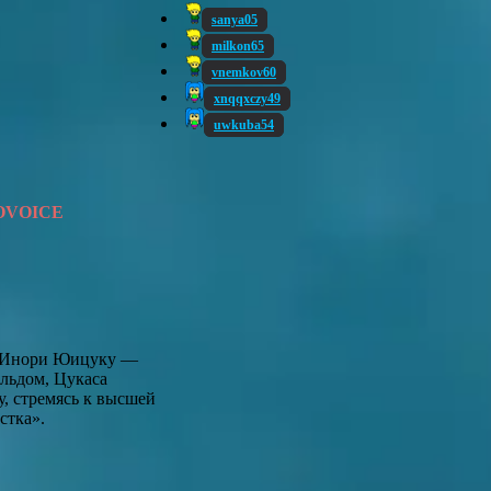
sanya05
milkon65
vnemkov60
xnqqxczy49
uwkuba54
OVOICE
ет Инори Юицуку —
льдом, Цукаса
у, стремясь к высшей
стка».