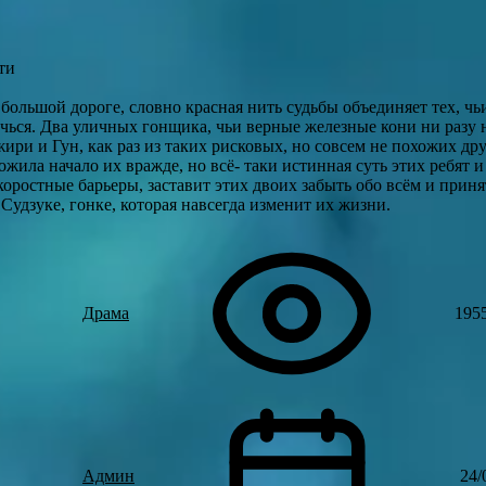
ти
 большой дороге, словно красная нить судьбы объединяет тех, 
чься. Два уличных гонщика, чьи верные железные кони ни разу 
ри и Гун, как раз из таких рисковых, но совсем не похожих друг
ожила начало их вражде, но всё- таки истинная суть этих ребят 
ростные барьеры, заставит этих двоих забыть обо всём и приня
Судзуке, гонке, которая навсегда изменит их жизни.
Драма
195
Админ
24/