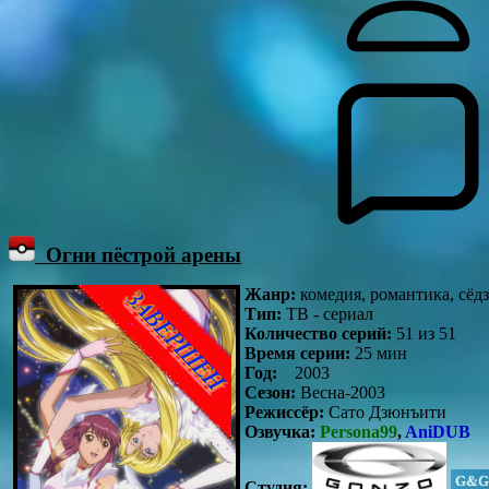
Огни пёстрой арены
Жанр:
комедия, романтика, сёдз
Тип:
ТВ - сериал
Количество серий:
51 из 51
Время серии:
25 мин
Год:
2003
Сезон:
Весна-2003
Режиссёр:
Сато Дзюнъити
Озвучка:
Persona99
,
AniDUB
Студия: