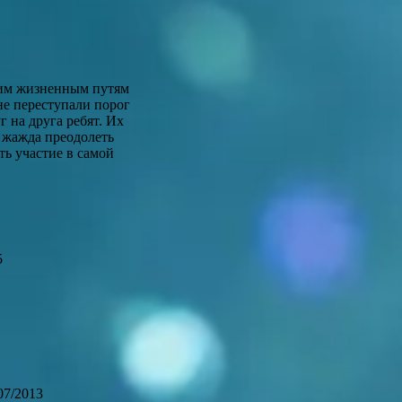
чьим жизненным путям
не переступали порог
 на друга ребят. Их
и жажда преодолеть
ть участие в самой
5
07/2013