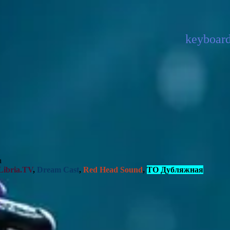
а
Libria.TV
,
Dream Cast
,
Red Head Sound
,
ТО Дубляжная