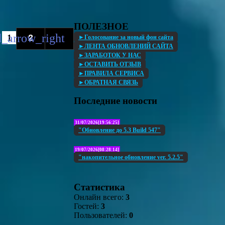
ПОЛЕЗНОЕ
1
2
►Голосование за новый фон сайта
►ЛЕНТА ОБНОВЛЕНИЙ САЙТА
►ЗАРАБОТОК У НАС
►ОСТАВИТЬ ОТЗЫВ
►ПРАВИЛА СЕРВИСА
►ОБРАТНАЯ СВЯЗЬ
Последние новости
31/07/2026[19:56:25]
"Обновление до 5.3 Build 547"
19/07/2026[08:28:14]
"накопительное обновление ver. 5.2.5"
Статистика
Онлайн всего:
3
Гостей:
3
Пользователей:
0