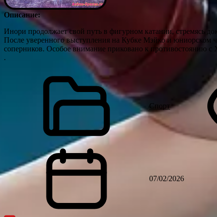
Описание:
Инори продолжает свой путь в фигурном катании, стремясь док
После уверенного выступления на Кубке Мэйко и юниорском ч
соперников. Особое внимание приковано к противостоянию с
.
Спорт
07/02/2026