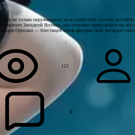
азать не только окружающим, но и самой себе, что она достойна
емпионате Западной Японии, она получает право выйти на лёд
 Хикари Оросаки — блестящей юной фигуристкой, которую счит
123
0