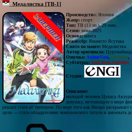
Медалистка [ТВ-1]
Производств
о: Япония
Жанр:
спорт
Тип:
ТВ (13 эп.), 25 мин.
Сезон:
зима-2025
Основа:
манга
Режиссёр:
Ямамото Ясутака
Снято по манге:
Медалистка
Автор оригинала:
Цурумайкад
Озвучка:
AnimeVost
,
OnWave
,
A
Субтитры:
AniLibria.Subtitles
Студия:
Описание:
молодой человек Цукаса Акэура
девушку, мечтающую о мире фиг
решает стать её тренером. По мере того как Инори раскрывает с
цели — стать обладателями чемпионского титула и завоевать 