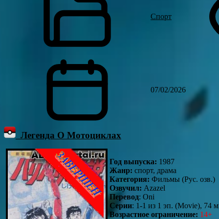
Спорт
07/02/2026
Легенда О Мотоциклах
Год выпуска:
1987
Жанр:
спорт, драма
Категория:
Фильмы (Рус. озв.)
Озвучил:
Azazel
Перевод
: Oni
Серии
: 1-1 из 1 эп. (Movie), 74 
Возрастное ограничение:
14+