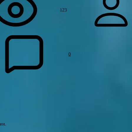
123
0
мин.