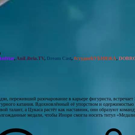
а
niStar
,
AniLibria.TV
,
Dream Cast
,
#студияБУБНЯЖА
,
DOBR
дзи, переживший разочарование в карьере фигуриста, встреча
урного катания. Вдохновлённый её упорством и одержимостью 
вой талант, а Цукаса растёт как наставник, они образуют команд
долгожданные медали, чтобы Инори смогла носить титул «Медали