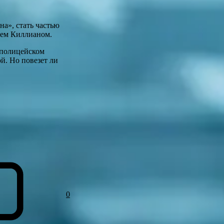
на», стать частью
ием Киллианом.
 полицейском
й. Но повезет ли
0