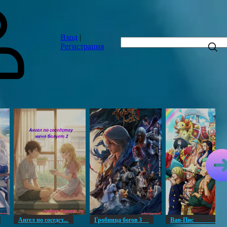
Вход
|
Регистрация
Ангел по соседст...
Гробница богов 3
Ван-Пи