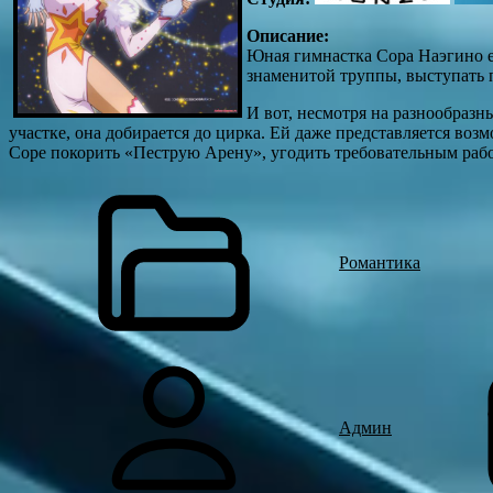
Описание:
Юная гимнастка Сора Наэгино ед
знаменитой труппы, выступать
И вот, несмотря на разнообраз
участке, она добирается до цирка. Ей даже представляется воз
Соре покорить «Пеструю Арену», угодить требовательным раб
Романтика
Админ