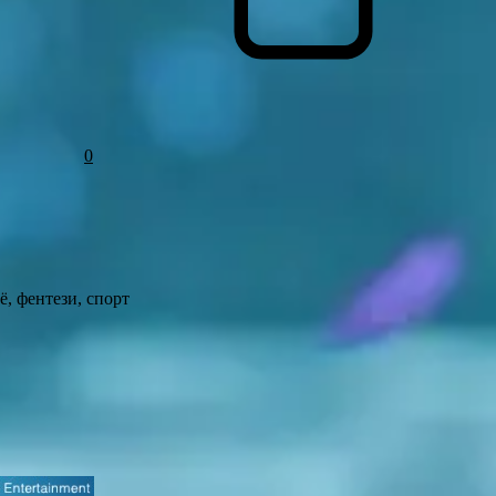
0
ё, фентези, спорт