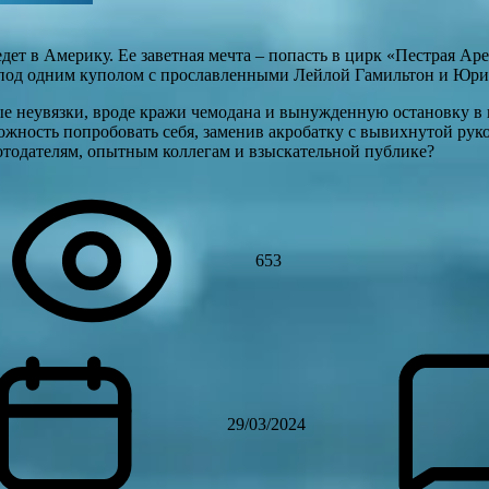
ет в Америку. Ее заветная мечта – попасть в цирк «Пестрая Аре
 под одним куполом с прославленными Лейлой Гамильтон и Юр
ные неувязки, вроде кражи чемодана и вынужденную остановку в
можность попробовать себя, заменив акробатку с вывихнутой руко
отодателям, опытным коллегам и взыскательной публике?
653
29/03/2024