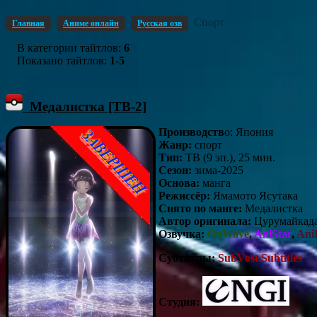
Спорт
Главная
Аниме онлайн
Русская озв
В категории тайтлов
:
6
Показано тайтлов
:
1-5
Медалистка [ТВ-2]
Производств
о: Япония
Жанр:
спорт
Тип:
ТВ (9 эп.), 25 мин.
Сезон:
зима-2025
Основа:
манга
Режиссёр:
Ямамото Ясутака
Снято по манге:
Медалистка
Автор оригинала:
Цурумайкад
Озвучка:
OnWave
,
AniStar
,
Ani
Субтитры:
SubVost.Subtitles
Студия: