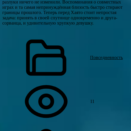
разлуки ничего не изменили. Воспоминания о совместных
играх и та самая непринуждённая близость быстро стирают
границы прошлого. Теперь перед Хаято стоит непростая
задача: принять в своей спутнице одновременно и друга-
сорванца, и удивительную хрупкую девушку.
Повседневность
11