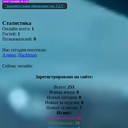
19/07/2026[08:28:14]
"накопительное обновление ver. 5.2.5"
Статистика
Онлайн всего:
1
Гостей:
1
Пользователей:
0
Нас сегодня посетили:
Админ
,
Hachiman
Сейчас онлайн:
Зарегистрировано на сайте:
Всего:
253
Новых вчера:
0
Новых сегодня:
0
Новых за неделю:
0
Новых за месяц:
7
Из них:
Пользователей
185
Постоянные:
26