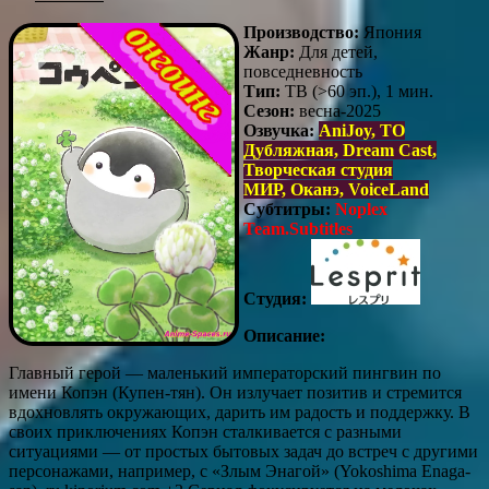
Производство:
Япония
Жанр:
Для детей,
повседневность
Тип:
ТВ (>60 эп.), 1 мин.
Сезон:
весна-2025
Озвучка:
AniJoy,
ТО
Дубляжная
, Dream Cast,
Творческая студия
МИР, Оканэ, VoiceLand
Субтитры:
Noplex
Team.Subtitles
Студия:
Описание:
Главный герой — маленький императорский пингвин по
имени Копэн (Купен-тян). Он излучает позитив и стремится
вдохновлять окружающих, дарить им радость и поддержку. В
своих приключениях Копэн сталкивается с разными
ситуациями — от простых бытовых задач до встреч с другими
персонажами, например, с «Злым Энагой» (Yokoshima Enaga-