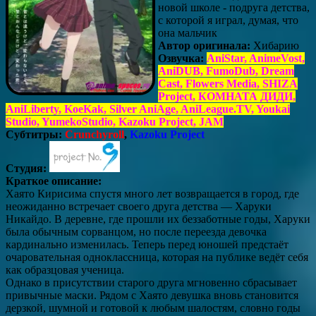
новой школе - подруга детства,
с которой я играл, думая, что
она мальчик
Автор оригинала:
Хибарию
Озвучка:
AniStar, AnimeVost,
AniDUB, FumoDub, Dream
Cast, Flowers Media, SHIZA
Project, КОМНАТА ДИДИ,
AniLiberty, KoeKak, Silver AniAge, AniLeague.TV, Youkai
Studio, YumekoStudio, Kazoku Project, JAM
Субтитры:
Crunchyroll
,
Kazoku Project
Студия:
Краткое описание:
Хаято Кирисима спустя много лет возвращается в город, где
неожиданно встречает своего друга детства — Харуки
Никайдо. В деревне, где прошли их беззаботные годы, Харуки
была обычным сорванцом, но после переезда девочка
кардинально изменилась. Теперь перед юношей предстаёт
очаровательная одноклассница, которая на публике ведёт себя
как образцовая ученица.
Однако в присутствии старого друга мгновенно сбрасывает
привычные маски. Рядом с Хаято девушка вновь становится
дерзкой, шумной и готовой к любым шалостям, словно годы