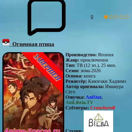
0
Огненная птица
Производство:
Япония
Жанр:
приключения
Тип:
ТВ (12 эп.), 25 мин.
Сезон:
зима-2026
Основа:
книга
Режиссёр:
Камэгаки Хадзимэ
Автор оригинала:
Имамура
Сёго
Озвучка:
AniStar
,
AniLibria.TV
Субтитры:
Crunchyroll
Студия: