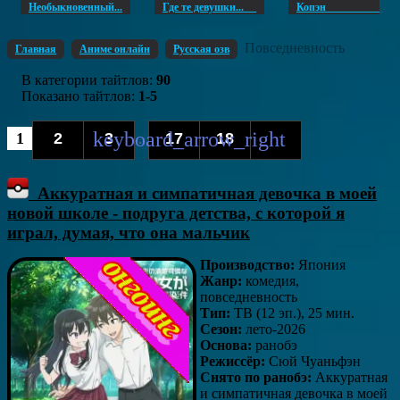
Необыкновенный...
Где те девушки...
Копэ
Повседневность
Главная
Аниме онлайн
Русская озв
В категории тайтлов
:
90
Показано тайтлов
:
1-5
1
2
3
17
18
...
Аккуратная и симпатичная девочка в моей
новой школе - подруга детства, с которой я
играл, думая, что она мальчик
Производство:
Япония
Жанр:
комедия,
повседневность
Тип:
ТВ (12 эп.), 25 мин.
Сезон:
лето-2026
Основа:
ранобэ
Режиссёр:
Сюй Чуаньфэн
Снято по ранобэ:
Аккуратная
и симпатичная девочка в моей