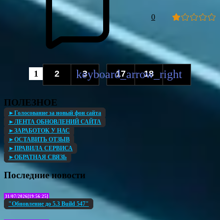
0
1
2
3
17
18
...
ПОЛЕЗНОЕ
►Голосование за новый фон сайта
►ЛЕНТА ОБНОВЛЕНИЙ САЙТА
►ЗАРАБОТОК У НАС
►ОСТАВИТЬ ОТЗЫВ
►ПРАВИЛА СЕРВИСА
►ОБРАТНАЯ СВЯЗЬ
Последние новости
31/07/2026[19:56:25]
"Обновление до 5.3 Build 547"