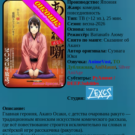
Производство:
Япония
Жанр:
комедия,
повседневность
Тип:
ТВ (>12 эп.), 25 мин.
Сезон:
весна-2026
Основа:
манга
Режиссёр:
Ватанабэ Аюму
Снято по манге
: Сказание об
Аканэ
Автор оригинала:
Суэнага
Юки
Озвучка:
AnimeVost
,
ТО
Дубляжная
,
AniMaunt
,
Silver
AniAge
Субтитры:
РуАниме /
DEEP.Subtitles
Студия:
Описание:
Главная героиня, Аканэ Осаки, с детства очарована ракуго —
традиционным японским искусством комического рассказа,
где всё повествование строится исключительно на словах и
актёрской игре рассказчика (ракугока).