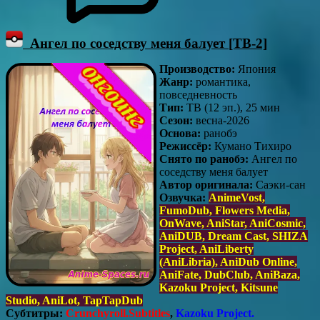
Ангел по соседству меня балует [ТВ-2]
Производство:
Япония
Жанр:
романтика,
повседневность
Тип:
ТВ (12 эп.), 25 мин
Сезон:
весна-2026
Основа:
ранобэ
Режиссёр:
Кумано Тихиро
Снято по ранобэ:
Ангел по
соседству меня балует
Автор оригинала:
Саэки-сан
Озвучка:
AnimeVost,
FumoDub, Flowers Media,
OnWave, AniStar, AniCosmic,
AniDUB, Dream Cast, SHIZA
Project, AniLiberty
(AniLibria), AniDub Online,
AniFate, DubClub, AniBaza,
Kazoku Project, Kitsune
Studio, AniLot, TapTapDub
Субтитры:
Crunchyroll.Subtitles
,
Kazoku Project.