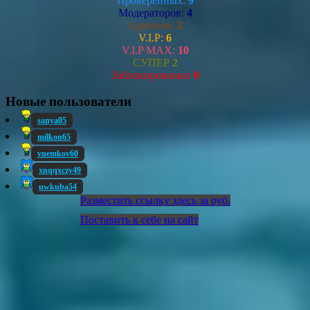
Проверенных:
9
Модераторов:
4
Админов:
3
V.I.P:
6
V.I.P MAX:
10
СУПЕР
2
Заблокированых
0
Новые пользователи
sanya05
milkon65
vnemkov60
xnqqxczy49
uwkuba54
Разместить ссылку здесь за
руб.
Поставить к себе на сайт