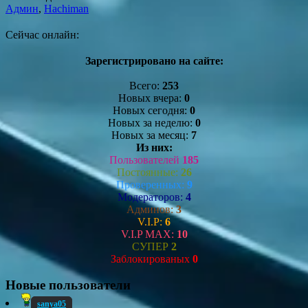
Админ
,
Hachiman
Сейчас онлайн:
Зарегистрировано на сайте:
Всего:
253
Новых вчера:
0
Новых сегодня:
0
Новых за неделю:
0
Новых за месяц:
7
Из них:
Пользователей
185
Постоянные:
26
Проверенных:
9
Модераторов:
4
Админов:
3
V.I.P:
6
V.I.P MAX:
10
СУПЕР
2
Заблокированых
0
Новые пользователи
sanya05