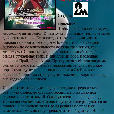
Студия:
Описание:
Чтобы герой стал героем, ему
необходим антагонист. И чем хуже противник, тем ярче сияет
добродетель героя. Если следовать этому принципу, то
главная героиня отомэ-игры «Вместе с тобой в светлое
будущее» по ослепительности должна сравняться, как
минимум, с Солнцем, ведь противостоящая ей злодейка —
самая натуральная тварь и финальный босс, наследная
королева Прайд Роял Айви. Преступления её неисчислимы:
она не только с малолетства терроризирует слуг, но даже
поработила душу своего сводного брата Стейла, а став
королевой, привела страну к уничтожению. Коротко говоря,
она ходячее зло во плоти.
И вот в теле этого чудовища угораздило переродиться
обычную японскую старшеклассницу, попавшую под
грузовик по пути домой. Одно утешение — исчадию ада
только восемь лет, так что оно не успело еще разгуляться по
полной. Новоиспечённая Прайд решила постараться
изменить сюжет, но не уверена, что это ей удастся. Но всё