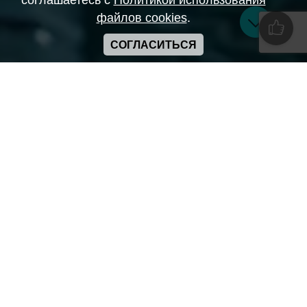
соглашаетесь с
Политикой использования
файлов cookies
.
СОГЛАСИТЬСЯ
Copyright ANIME-SPACES © 2026
Самозанятый Беляков Владимир Алексеевич ИНН:
643569328903
Сайт может содержать материалы порнографического
характера
а также сцены насилия. Просьба если вам нет 18 лет,
покинуть сайт.
Политика конфиденциальности
Пользовательское соглашение
Политика использования cookie