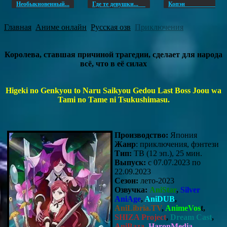
Необыкновенный...
Где те девушки...
Копэ
Главная
Аниме онлайн
Русская озв
Приключения
Королева, ставшая причиной трагедии, сделает для народа
всё, что в её силах
Higeki no Genkyou to Naru Saikyou Gedou Last Boss Joou wa
Tami no Tame ni Tsukushimasu.
Производство:
Япония
Жанр
: приключения, фэнтези
Тип:
ТВ (12 эп.), 25 мин.
Выпуск:
c 07.07.2023 по
22.09.2023
Сезон:
лето-2023
Озвучка:
AniStar
,
Silver
AniAge
,
AniDUB
,
AniLibria.TV
,
AnimeVos
t,
SHIZA Project
,
Dream Cast
,
AniBaza
,
HaronMedia