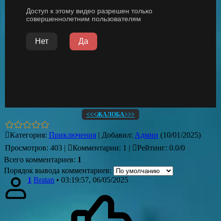
<<<ЖАЛОБА>>>
Категория
:
Приключения
|
Добавил
:
Админ
(10/01/2025)
Просмотров
:
403
|
Комментарии
:
1
|
Рейтинг
:
0.0
/
0
Всего комментариев
:
1
Порядок вывода комментариев:
1
Bratan
• 03:19:57, 06/05/2025