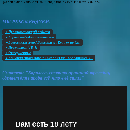
равно она сделает для народа всё, что в её силах!
МЫ РЕКОМЕНДУЕМ!
►Противостоящий небесам
►Король свободных практиков
►Боевое искусство / Battle Spirits: Ryuuko no Ken
►Повелитель [ТВ-4]
►Отверженные
►Кошачий Апокалипсис / Cat Shit One: The Animated S...
Смотреть "Королева, ставшая причиной трагедии,
сделает для народа всё, что в её силах"