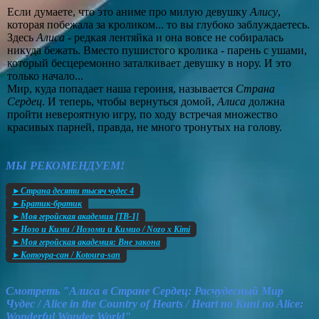
Если думаете, что это аниме про милую девушку
Алису
,
которая побежала за кроликом... то вы глубоко заблуждаетесь.
Здесь
Алиса
- редкая лентяйка и она вовсе не собиралась
никуда бежать. Вместо пушистого кролика - парень с ушами,
который бесцеремонно заталкивает девушку в нору. И это
только начало...
Мир, куда попадает наша героиня, называется
Страна
Сердец
. И теперь, чтобы вернуться домой,
Алиса
должна
пройти невероятную игру, по ходу встречая множество
красивых парней, правда, не много тронутых на голову.
МЫ РЕКОМЕНДУЕМ!
►Страна десяти тысяч чудес 4
►Братик-братик
►Моя геройская академия [ТВ-1]
►Нозо и Кими / Нозоми и Кимио / Nozo x Kimi
►Моя геройская академия: Вне закона
►Котоура-сан / Kotoura-san
Смотреть "Алиса в Стране Сердец: Расчудесный Мир
Чудес / Alice in the Country of Hearts / Heart no Kuni no Alice:
Wonderful Wonder World"