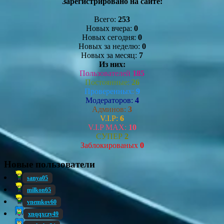
Зарегистрировано на сайте:
Всего:
253
Новых вчера:
0
Новых сегодня:
0
Новых за неделю:
0
Новых за месяц:
7
Из них:
Пользователей
185
Постоянные:
26
Проверенных:
9
Модераторов:
4
Админов:
3
V.I.P:
6
V.I.P MAX:
10
СУПЕР
2
Заблокированых
0
Новые пользователи
sanya05
milkon65
vnemkov60
xnqqxczy49