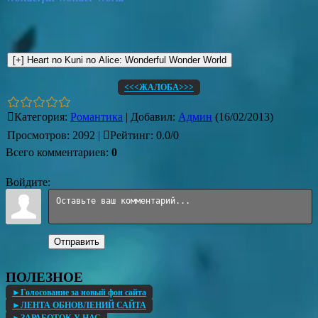
<<<ЖАЛОБА>>>
Категория
:
Романтика
|
Добавил
:
Админ
(16/02/2013)
Просмотров
:
2092
|
Рейтинг
:
0.0
/
0
Всего комментариев
:
0
Войдите:
Отправить
ПОЛЕЗНОЕ
►Голосование за новый фон сайта
►ЛЕНТА ОБНОВЛЕНИЙ САЙТА
►ЗАРАБОТОК У НАС