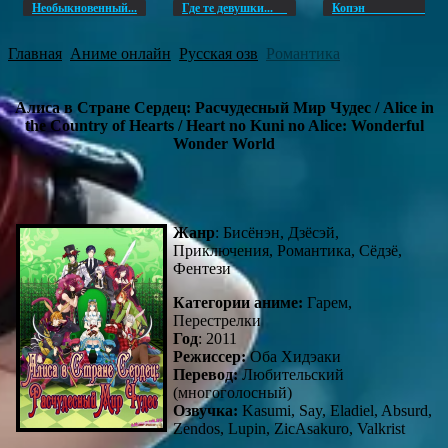
Необыкновенный...
Где те девушки...
Копэ
Главная
Аниме онлайн
Русская озв
Романтика
Алиса в Стране Сердец: Расчудесный Мир Чудес / Alice in
the Country of Hearts / Heart no Kuni no Alice: Wonderful
Wonder World
Жанр
: Бисёнэн, Дзёсэй,
Приключения, Романтика, Сёдзё,
Фентези
Категории аниме:
Гарем,
Перестрелки
Год
: 2011
Режиссер:
Оба Хидэаки
Перевод:
Любительский
(многоголосный)
Озвучка:
Kasumi, Say, Eladiel, Absurd,
Zendos, Lupin, ZicAsakuro, Valkrist