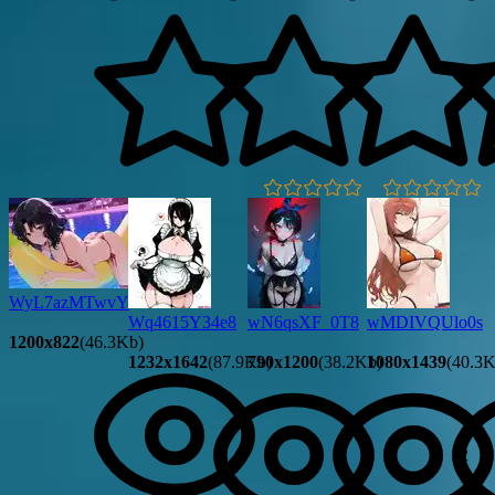
0.0
0.0
WyL7azMTwvY
Wq4615Y34e8
wN6qsXF_0T8
wMDIVQUlo0s
1200x822
(46.3Kb)
1232x1642
(87.9Kb)
790x1200
(38.2Kb)
1080x1439
(40.3K
2
2