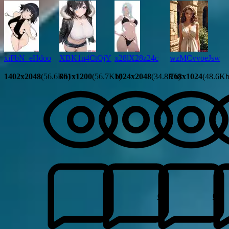
xiFbN_eHdoo
XBK1n4CtOjY
x28lX28z24c
wzMCvvoeJsw
1402x2048
(56.6Kb)
861x1200
(56.7Kb)
1024x2048
(34.8Kb)
768x1024
(48.6Kb
2
2
0
0