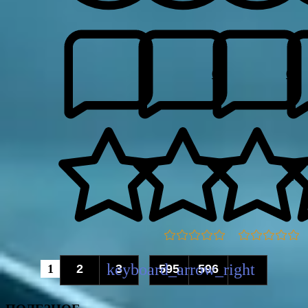
0
0
0.0
0.0
1
2
3
595
596
...