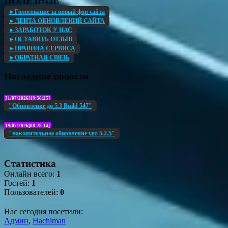
ПОЛЕЗНОЕ
►Голосование за новый фон сайта
►ЛЕНТА ОБНОВЛЕНИЙ САЙТА
►ЗАРАБОТОК У НАС
►ОСТАВИТЬ ОТЗЫВ
►ПРАВИЛА СЕРВИСА
►ОБРАТНАЯ СВЯЗЬ
Последние новости
31/07/2026[19:56:25]
"Обновление до 5.3 Build 547"
19/07/2026[08:28:14]
"накопительное обновление ver. 5.2.5"
Статистика
Онлайн всего:
1
Гостей:
1
Пользователей:
0
Нас сегодня посетили:
Админ
,
Hachiman