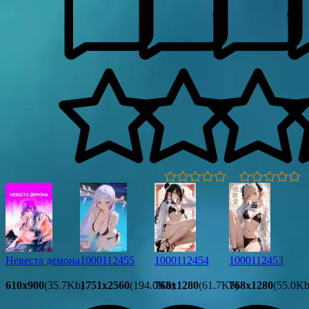
0
0
0.0
0.0
Невеста демона
1000112455
1000112454
1000112453
610x900
(35.7Kb)
1751x2560
(194.0Kb)
768x1280
(61.7Kb)
768x1280
(55.0Kb