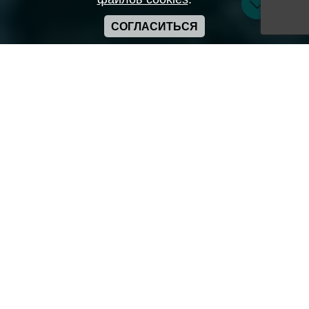
СОГЛАСИТЬСЯ
Copyright ANIME-SPACES © 2026
Самозанятый Беляков Владимир Алексеевич ИНН:
643569328903
Сайт может содержать материалы порнографического
характера
а также сцены насилия. Просьба если вам нет 18 лет,
покинуть сайт.
Политика конфиденциальности
Пользовательское соглашение
Политика использования cookie
Правила сервиса