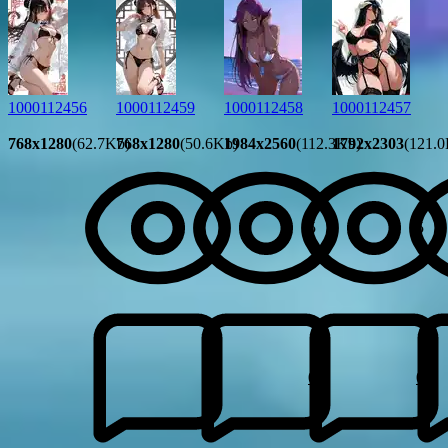
1000112456
1000112459
1000112458
1000112457
768x1280
(62.7Kb)
768x1280
(50.6Kb)
1984x2560
(112.3Kb)
1792x2303
(121.0
5
5
0
0