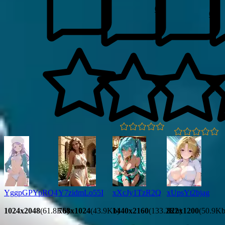
0
0
0.0
0.0
YggpGPYpRQ4
Y7zidmLo55I
xXcJy1TzR2Q
xUpsYt2bjag
1024x2048
(61.8Kb)
768x1024
(43.9Kb)
1440x2160
(133.2Kb)
822x1200
(50.9Kb