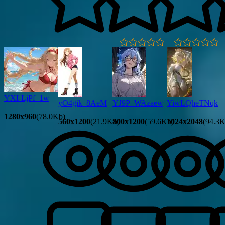
YXI-LjPf_1w
yO4gik_8AeM
YJ9P_WAzaew
YiwLQheTNqk
1280x960
(78.0Kb)
560x1200
(21.9Kb)
800x1200
(59.6Kb)
1024x2048
(94.3K
2
2