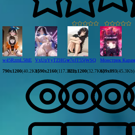
w45RzmL58iE
VxUpYyTZHGw
v7eJT55jWSQ
Монстрик Карам
790x1200
(40.2Kb)
1590x2160
(117.3Kb)
822x1200
(32.7Kb)
639x893
(45.3Kb)
2
2