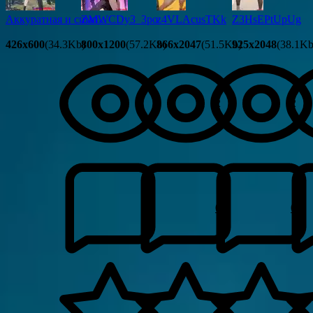
Аккуратная и симп...
ZMWCDy3_3po
z4VLAcusTKk
Z3HsEPtUpUg
426x600
(34.3Kb)
800x1200
(57.2Kb)
866x2047
(51.5Kb)
925x2048
(38.1Kb
2
2
0
0
0.0
0.0