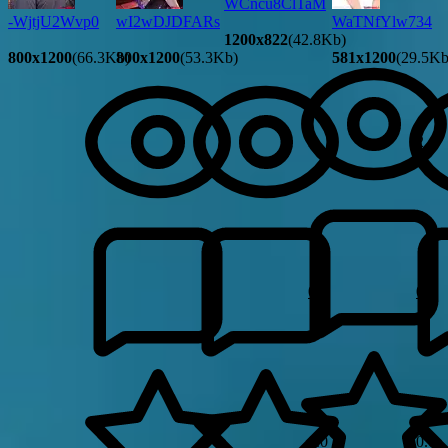
WCncu8ClTaM
-WjtjU2Wvp0
wI2wDJDFARs
WaTNfYlw734
1200x822
(42.8Kb)
800x1200
(66.3Kb)
800x1200
(53.3Kb)
581x1200
(29.5Kb
2
2
0
0
0.0
0.0