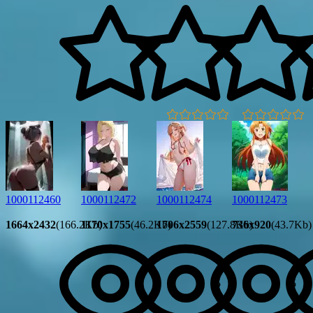
0.0
0.0
1000112460
1000112472
1000112474
1000112473
1664x2432
(166.2Kb)
1170x1755
(46.2Kb)
1706x2559
(127.8Kb)
736x920
(43.7Kb)
5
5