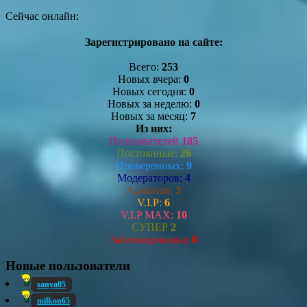
Сейчас онлайн:
Зарегистрировано на сайте:
Всего:
253
Новых вчера:
0
Новых сегодня:
0
Новых за неделю:
0
Новых за месяц:
7
Из них:
Пользователей
185
Постоянные:
26
Проверенных:
9
Модераторов:
4
Админов:
3
V.I.P:
6
V.I.P MAX:
10
СУПЕР
2
Заблокированых
0
Новые пользователи
sanya05
milkon65