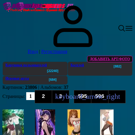
Вход
|
Регистрация
ДОБАВИТЬ АРТ/ФОТО
Картинки пользователей
Косплей
[882]
[22240]
Игровые арты
[684]
Картинок:
23806
| Альбомов:
37
1
2
3
595
596
Страницы
:
...