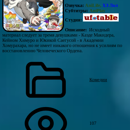
Озвучка:
AniLife,
ХЗ Лол
Субтитры:
AniPlay
Студия:
Описание:
Исходный
материал следует за тремя девушками - Каэде Макидера,
Кейном Химуро и Юкикой Саегусой - в Академии
Хомурахара, но не имеет никакого отношения к усилиям по
восстановлению Человеческого Ордена.
Комедии
107