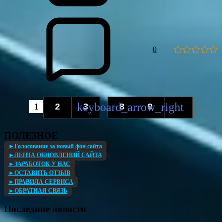
0
1
2
3
8
9
...
ПОЛЕЗНОЕ
►Голосование за новый фон сайта
►ЛЕНТА ОБНОВЛЕНИЙ САЙТА
►ЗАРАБОТОК У НАС
►ОСТАВИТЬ ОТЗЫВ
►ПРАВИЛА СЕРВИСА
►ОБРАТНАЯ СВЯЗЬ
Последние новости