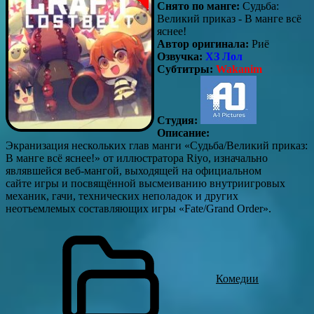
Снято по манге:
Судьба:
Великий приказ - В манге всё
яснее!
Автор оригинала:
Риё
Озвучка:
ХЗ Лол
Субтитры:
Wakani
m
Студия:
Описание:
Экранизация нескольких глав манги «Судьба/Великий приказ:
В манге всё яснее!» от иллюстратора Riyo, изначально
являвшейся веб-мангой, выходящей на официальном
сайте игры и посвящённой высмеиванию внутриигровых
механик, гачи, технических неполадок и других
неотъемлемых составляющих игры «Fate/Grand Order».
Комедии