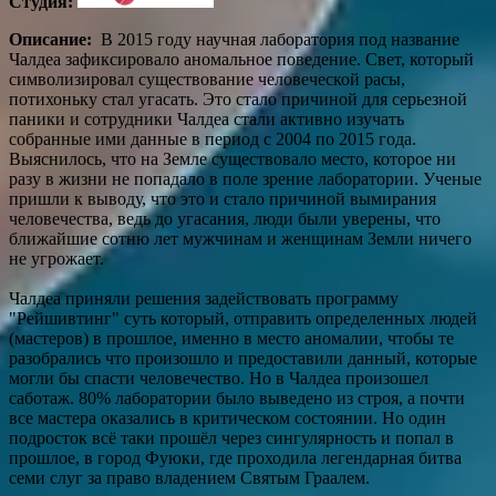
Студия:
Описание:
В 2015 году научная лаборатория под название
Чалдеа зафиксировало аномальное поведение. Свет, который
символизировал существование человеческой расы,
потихоньку стал угасать. Это стало причиной для серьезной
паники и сотрудники Чалдеа стали активно изучать
собранные ими данные в период с 2004 по 2015 года.
Выяснилось, что на Земле существовало место, которое ни
разу в жизни не попадало в поле зрение лаборатории. Ученые
пришли к выводу, что это и стало причиной вымирания
человечества, ведь до угасания, люди были уверены, что
ближайшие сотню лет мужчинам и женщинам Земли ничего
не угрожает.
Чалдеа приняли решения задействовать программу
"Рейшивтинг" суть который, отправить определенных людей
(мастеров) в прошлое, именно в место аномалии, чтобы те
разобрались что произошло и предоставили данный, которые
могли бы спасти человечество. Но в Чалдеа произошел
саботаж. 80% лаборатории было выведено из строя, а почти
все мастера оказались в критическом состоянии. Но один
подросток всё таки прошёл через сингулярность и попал в
прошлое, в город Фуюки, где проходила легендарная битва
семи слуг за право владением Святым Граалем.