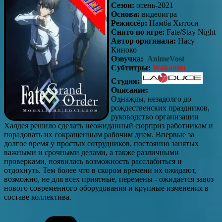
Сезон:
осень-2021
Основа:
видеоигра
Режиссёр:
Намба Хитоси
Снято по игре:
Fate/Stay Night
Автор оригинала:
Насу
Киноко
Озвучка:
AnimeVost
Субтитры:
Wakani
m
Студия:
Описание:
Однажды, незадолго до
рождественских праздников,
руководство организации
Халдея решило сделать неожиданный сюрприз работникам и
порадовать их сокращенным рабочим днем. Впервые за
долгое время у простых сотрудников, постоянно занятых
важными и срочными делами, а также различными
проверками, появилась возможность расслабиться и
отдохнуть. Тем более что в скором времени их ожидают,
возможно, не для всех приятные, перемены - ожидается завоз
нового современного оборудования и крупные изменения в
составе коллектива.