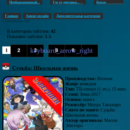
Необыкновенный...
Где те девушки...
Копэ
Главная
Аниме онлайн
Дополнительные категории
Спецвыпуски
В категории тайтлов
:
42
Показано тайтлов
:
1-5
1
2
3
8
9
...
Судьба: Школьная жизнь
Производство:
Япония
Жанр:
комедия
Тип:
ТВ-спешл (1 эп.), 15 мин.
Сезон:
Зима-2017
Основа:
манга
Режиссёр:
Миура Такахиро
Снято по манге:
Судьба:
Школьная жизнь
Автор оригинала:
Масин
Эйитиро