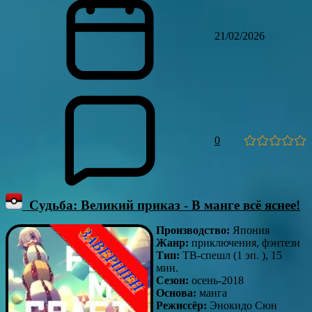
21/02/2026
0
Судьба: Великий приказ - В манге всё яснее!
Производство:
Япония
Жанр:
приключения, фэнтези
Тип:
ТВ-спешл (1 эп. ), 15
мин.
Сезон:
осень-2018
Основа:
манга
Режиссёр:
Энокидо Сюн