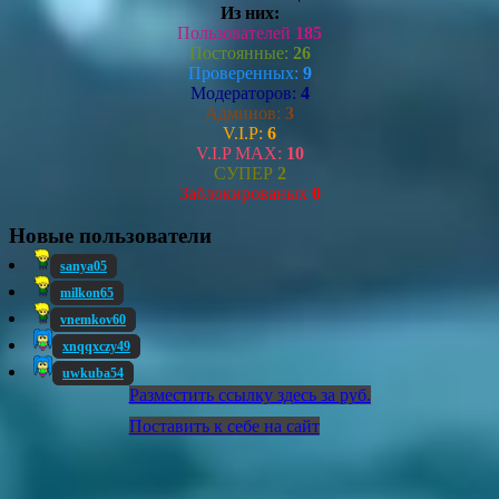
Из них:
Пользователей
185
Постоянные:
26
Проверенных:
9
Модераторов:
4
Админов:
3
V.I.P:
6
V.I.P MAX:
10
СУПЕР
2
Заблокированых
0
Новые пользователи
sanya05
milkon65
vnemkov60
xnqqxczy49
uwkuba54
Разместить ссылку здесь за
руб.
Поставить к себе на сайт