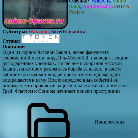
Озвучка:
AniDUB,
Studio
Band
,
AniLibria.TV
,
SHIZA
Project
Субтитры:
Wakani
m,
SovetRomantica
Студия:
Описание:
Один из лордов Часовой Башни, декан факультета
современной магии, лорд Эль-Меллой II, проводит лекцию
для одарённых учеников. После неё и собрания Часовой
Башни, на котором разожглась борьба за власть, в своём
кабинете он осыпает лордов проклятиями, однако одно
возвращается к нему. После определённых событий он
понимает, что проклятие нацелено на его жизнь, и вместе с
Грей, Флаттом и Свином начинает поиски преступника.
Приключения