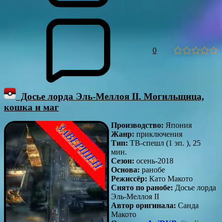
0
Досье лорда Эль-Меллоя II. Могильщица,
кошка и маг
Производство:
Япония
Жанр:
приключения
Тип:
ТВ-спешл (1 эп. ), 25
мин.
Сезон:
осень-2018
Основа:
ранобе
Режиссёр:
Като Макото
Снято по ранобе:
Досье лорда
Эль-Меллоя II
Автор оригинала:
Санда
Макото