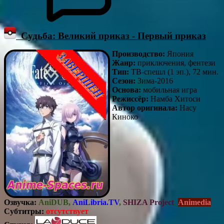
Судьба: Великий приказ - Первый приказ
Производство:
Япония
Жанр:
приключения, фентези
Тип:
ТВ-спешл (1 эп.), 72 мин.
Сезон:
Зима-2016
Основа:
мобильная игра
Режиссёр:
Намба Хитоси
Автор оригинала:
Насу
Киноко
Озвучка:
AniDUB,
AniLibria.TV
,
SHIZA Project
,
Animedia
Субтитры:
отсутствует