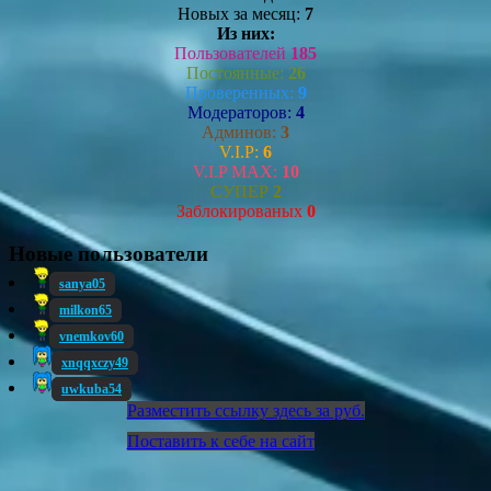
Новых за месяц:
7
Из них:
Пользователей
185
Постоянные:
26
Проверенных:
9
Модераторов:
4
Админов:
3
V.I.P:
6
V.I.P MAX:
10
СУПЕР
2
Заблокированых
0
Новые пользователи
sanya05
milkon65
vnemkov60
xnqqxczy49
uwkuba54
Разместить ссылку здесь за
руб.
Поставить к себе на сайт