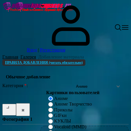
Вход
|
Регистрация
Главная
Галерея
Добавление материала
ПРАВИЛА ДОБАВЛЕНИЯ (читать обязательно)
Обычное добавление
Категория
*
:
Картинки пользователей
Аниме
Аниме Творчество
Приколы
GIFки
Фотография 1
КУКЛЫ
Vocaloid (MMD)