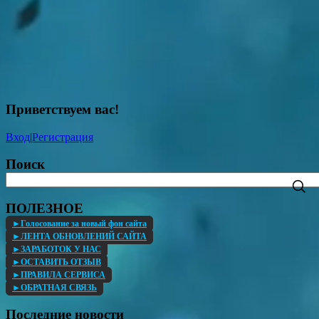
рабочий стол
Обои на
FullHD
рабочий стол 2K
Обои на
Обои на
рабочий стол 4K
рабочий стол 8K
Без категории
GIF
Приколы
Демотиваторы
3D
Пикчи
Мемы
Игровые
Приветствуем вас
!
Дунхуа
AI
Русалки
Вход
|
Регистрация
Поиск
ПОЛЕЗНОЕ
►Голосование за новый фон сайта
►ЛЕНТА ОБНОВЛЕНИЙ САЙТА
►ЗАРАБОТОК У НАС
►ОСТАВИТЬ ОТЗЫВ
►ПРАВИЛА СЕРВИСА
►ОБРАТНАЯ СВЯЗЬ
Последние новости