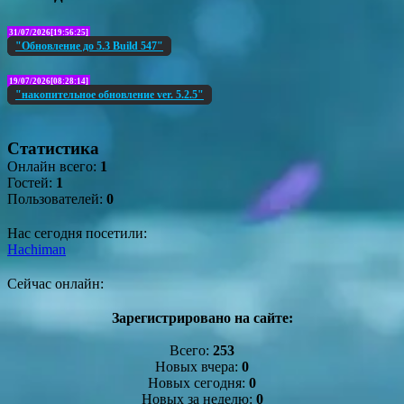
31/07/2026[19:56:25]
"Обновление до 5.3 Build 547"
19/07/2026[08:28:14]
"накопительное обновление ver. 5.2.5"
Статистика
Онлайн всего:
1
Гостей:
1
Пользователей:
0
Нас сегодня посетили:
Hachiman
Сейчас онлайн:
Зарегистрировано на сайте:
Всего:
253
Новых вчера:
0
Новых сегодня:
0
Новых за неделю:
0