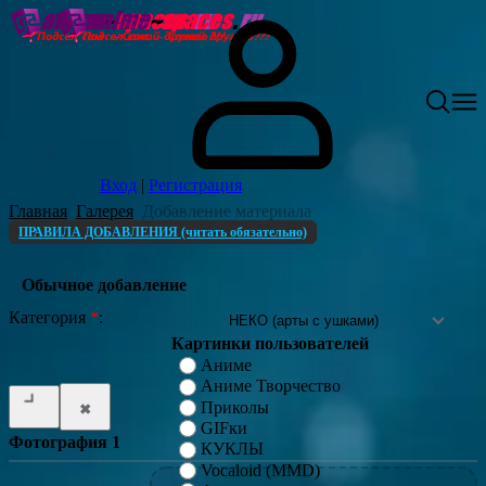
Вход
|
Регистрация
Главная
Галерея
Добавление материала
ПРАВИЛА ДОБАВЛЕНИЯ (читать обязательно)
Обычное добавление
Категория
*
:
Картинки пользователей
Аниме
Аниме Творчество
Приколы
GIFки
Фотография 1
КУКЛЫ
Vocaloid (MMD)