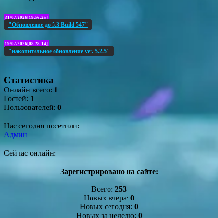
31/07/2026[19:56:25]
"Обновление до 5.3 Build 547"
19/07/2026[08:28:14]
"накопительное обновление ver. 5.2.5"
Статистика
Онлайн всего:
1
Гостей:
1
Пользователей:
0
Нас сегодня посетили:
Админ
Сейчас онлайн:
Зарегистрировано на сайте:
Всего:
253
Новых вчера:
0
Новых сегодня:
0
Новых за неделю:
0