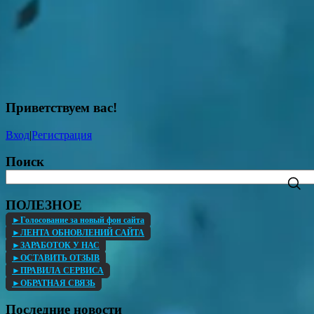
рабочий стол
Обои на
FullHD
рабочий стол 2K
Обои на
Обои на
рабочий стол 4K
рабочий стол 8K
Без категории
GIF
Приколы
Демотиваторы
3D
Пикчи
Мемы
Игровые
Приветствуем вас
!
Дунхуа
AI
Русалки
Вход
|
Регистрация
Поиск
ПОЛЕЗНОЕ
►Голосование за новый фон сайта
►ЛЕНТА ОБНОВЛЕНИЙ САЙТА
►ЗАРАБОТОК У НАС
►ОСТАВИТЬ ОТЗЫВ
►ПРАВИЛА СЕРВИСА
►ОБРАТНАЯ СВЯЗЬ
Последние новости