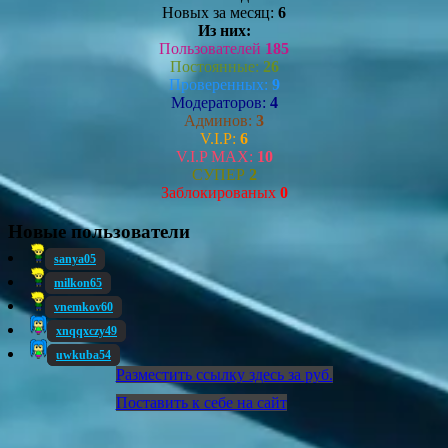
Новых за месяц:
6
Из них:
Пользователей
185
Постоянные:
26
Проверенных:
9
Модераторов:
4
Админов:
3
V.I.P:
6
V.I.P MAX:
10
СУПЕР
2
Заблокированых
0
Новые пользователи
sanya05
milkon65
vnemkov60
xnqqxczy49
uwkuba54
Разместить ссылку здесь за
руб.
Поставить к себе на сайт