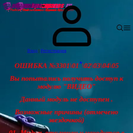
Вход
|
Регистрация
*
ОШИБКА №3301\01
\02\03\04\05
Вы попытались получить доступ к
модулю "ВИДЕО"
Данный модуль не доступен .
Возможные причины (отмечено
звездочкой)
01- Модуль отключен и находится в