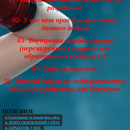
разработке
02- У вас нет прав для просмотра
данного модуля
03- Внутреняя ошибка сервера
(перезагрузите страницу или
обратитесь в поддержку)
04- Сайт перегружен
05- Данный модуль не поддерживается
вашим устройством или браузером
ПОЛЕЗНОЕ
►Голосование за новый фон сайта
►ЛЕНТА ОБНОВЛЕНИЙ САЙТА
►ЗАРАБОТОК У НАС