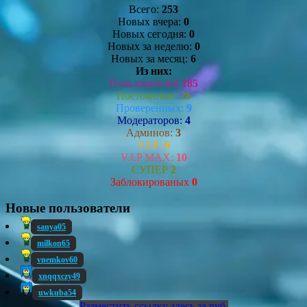
Всего:
253
Новых вчера:
0
Новых сегодня:
0
Новых за неделю:
0
Новых за месяц:
6
Из них:
Пользователей
185
Постоянные:
26
Проверенных:
9
Модераторов:
4
Админов:
3
V.I.P:
6
V.I.P MAX:
10
СУПЕР
2
Заблокированых
0
Новые пользователи
sanya05
milkon65
vnemkov60
xnqqxczy49
uwkuba54
Разместить ссылку здесь за
руб.