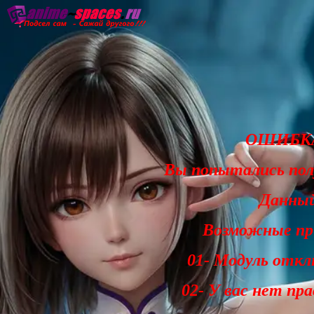
Главная
Озвучка
Субтитры
Он
ОШИБКА
Вы попытались по
Данный
Возможные при
01- Модуль откл
02- У вас нет пр