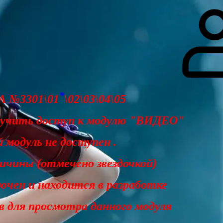
гоинги
Дополнительно
Форум
Видео
Блог
Галерея
О нас
*
 №3301\01
\02\03\04\05
лучить доступ к модулю "ВИДЕО"
 модуль не доступен .
чины (отмечено звездочкой)
ючен и находится в разработке
ав для просмотра данного модуля