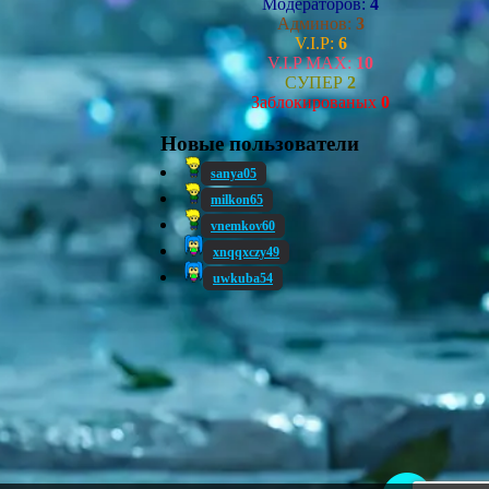
Модераторов:
4
Админов:
3
V.I.P:
6
V.I.P MAX:
10
СУПЕР
2
Заблокированых
0
Новые пользователи
sanya05
milkon65
vnemkov60
xnqqxczy49
uwkuba54