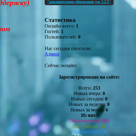
оддержку)
"накопительное обновление ver. 5.2.5"
Статистика
Онлайн всего:
1
ром
Гостей:
1
Пользователей:
0
Нас сегодня посетили:
Админ
Сейчас онлайн:
Зарегистрировано на сайте:
Всего:
253
Новых вчера:
0
Новых сегодня:
0
Новых за неделю:
0
Новых за месяц:
6
Из них:
Пользователей
185
Постоянные:
26
Проверенных:
9