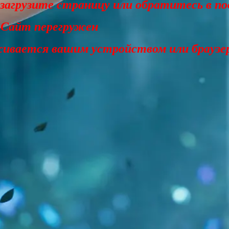
езагрузите страницу или обратитесь в п
 Сайт перегружен
живается вашим устройством или браузе