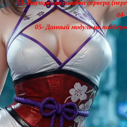
03- Внутреняя ошибка сервера (пер
04-
05- Данный модуль не поддер