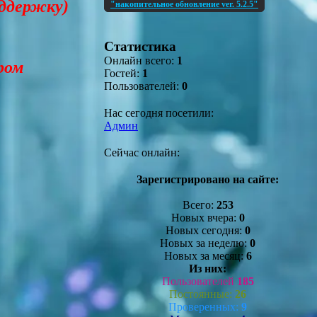
оддержку)
"накопительное обновление ver. 5.2.5"
Статистика
Онлайн всего:
1
ром
Гостей:
1
Пользователей:
0
Нас сегодня посетили:
Админ
Сейчас онлайн:
Зарегистрировано на сайте:
Всего:
253
Новых вчера:
0
Новых сегодня:
0
Новых за неделю:
0
Новых за месяц:
6
Из них:
Пользователей
185
Постоянные:
26
Проверенных:
9