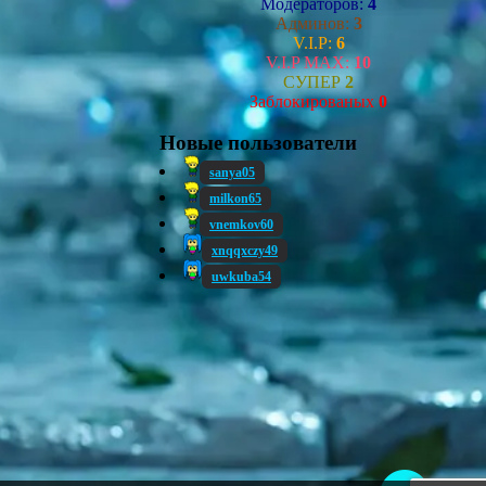
Модераторов:
4
Админов:
3
V.I.P:
6
V.I.P MAX:
10
СУПЕР
2
Заблокированых
0
Новые пользователи
sanya05
milkon65
vnemkov60
xnqqxczy49
uwkuba54