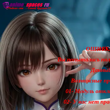
Главная
Озвучка
Субтитры
Он
ОШИБКА
Вы попытались по
Данный
Возможные при
01- Модуль откл
02- У вас нет пр