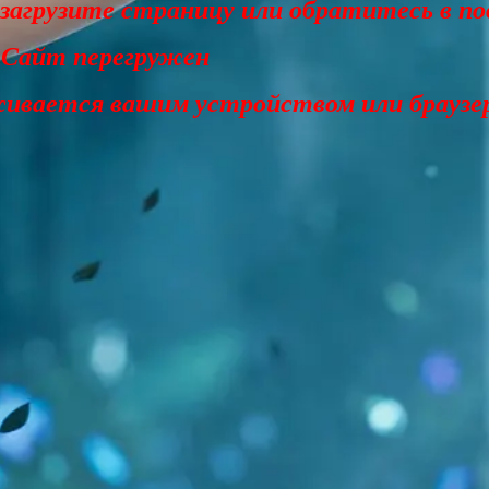
езагрузите страницу или обратитесь в п
 Сайт перегружен
живается вашим устройством или браузе