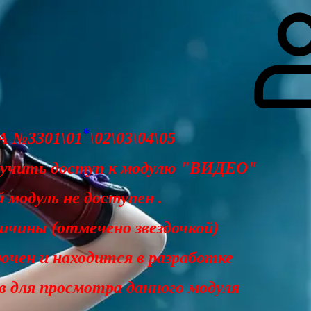
гоинги
Дополнительно
Форум
Видео
Блог
Галерея
О нас
*
 №3301\01
\02\03\04\05
лучить доступ к модулю "ВИДЕО"
 модуль не доступен .
чины (отмечено звездочкой)
ючен и находится в разработке
ав для просмотра данного модуля