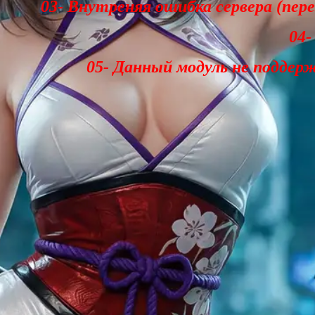
03- Внутреняя ошибка сервера (пер
04-
05- Данный модуль не поддер